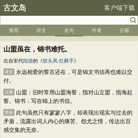
古文岛
客户端下载
推荐
诗文
名句
作者
古籍
山盟虽在，锦书难托。
出自宋代
陆游
的《
钗头凤·红酥手
》
永远相爱的誓言还在，可是锦文书信再也难以交
译文
付。
山盟：旧时常用山盟海誓，指对山立盟，指海起
注释
誓。锦书：写在锦上的书信。
此句虽然只有寥寥八字，却表现出现实与过去的
赏析
矛盾，流露出词人内心的痛苦、怨尤之情，传达出百
感交集的无奈。