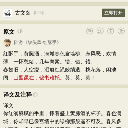
古文岛
立即打开
客户端
原文
陆游
《
钗头凤·红酥手
》
红酥手，黄縢酒，满城春色宫墙柳。东风恶，欢情
薄。一怀愁绪，几年离索。错、错、错。
春如旧，人空瘦，泪痕红浥鲛绡透。桃花落，闲池
阁。
山盟虽在，锦书难托。
莫、莫、莫！
译文及注释
译文
你红润酥腻的手里，捧着盛上黄縢酒的杯子。春色满
城，你却早已像宫墙中的绿柳那般遥不可及。春风多