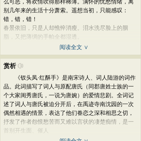
么可恶，将欢情吹得那样稀薄。满怀的忧愁情绪，离
别几年来的生活十分萧索。遥想当初，只能感叹：
错，错，错！
春景依旧，只是人却憔悴消瘦。泪水洗尽脸上的胭
脂，又把薄绸的手帕全都湿透。
阅读全文 ∨
赏析
《钗头凤·红酥手》是南宋诗人、词人陆游的词作
品。此词描写了词人与原配唐氏（同郡唐姓士族的一
个大家闺秀唐氏，一说为唐婉）的爱情悲剧。全词记
述了词人与唐氏被迫分开后，在禹迹寺南沈园的一次
偶然相遇的情景，表达了他们眷恋之深和相思之切，
抒发了作者怨恨愁苦而又难以言状的凄楚痴情，是一
首别开生面、催人