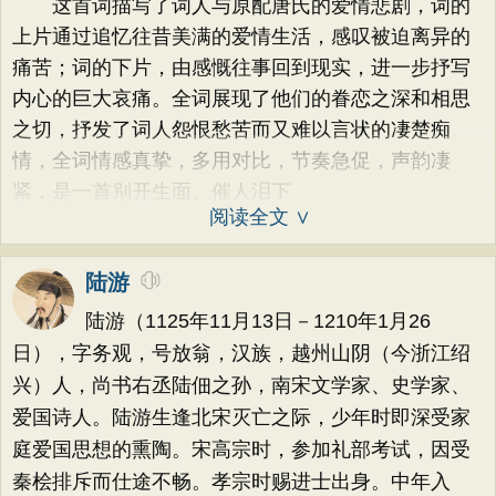
这首词描写了词人与原配唐氏的爱情悲剧，词的
上片通过追忆往昔美满的爱情生活，感叹被迫离异的
痛苦；词的下片，由感慨往事回到现实，进一步抒写
内心的巨大哀痛。全词展现了他们的眷恋之深和相思
之切，抒发了词人怨恨愁苦而又难以言状的凄楚痴
情，全词情感真挚，多用对比，节奏急促，声韵凄
紧，是一首别开生面、催人泪下
阅读全文 ∨
陆游
陆游（1125年11月13日－1210年1月26
日），字务观，号放翁，汉族，越州山阴（今浙江绍
兴）人，尚书右丞陆佃之孙，南宋文学家、史学家、
爱国诗人。陆游生逢北宋灭亡之际，少年时即深受家
庭爱国思想的熏陶。宋高宗时，参加礼部考试，因受
秦桧排斥而仕途不畅。孝宗时赐进士出身。中年入