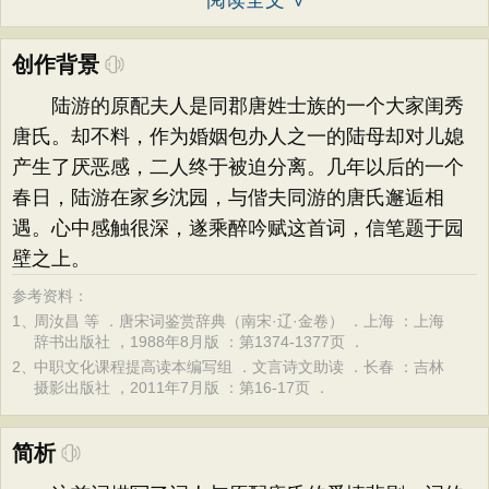
阅读全文 ∨
创作背景
陆游的原配夫人是同郡唐姓士族的一个大家闺秀
唐氏。却不料，作为婚姻包办人之一的陆母却对儿媳
产生了厌恶感，二人终于被迫分离。几年以后的一个
春日，陆游在家乡沈园，与偕夫同游的唐氏邂逅相
遇。心中感触很深，遂乘醉吟赋这首词，信笔题于园
壁之上。
参考资料：
1、
周汝昌 等 ．唐宋词鉴赏辞典（南宋·辽·金卷） ．上海 ：上海
辞书出版社 ，1988年8月版 ：第1374-1377页 ．
2、
中职文化课程提高读本编写组 ．文言诗文助读 ．长春 ：吉林
摄影出版社 ，2011年7月版 ：第16-17页 ．
简析