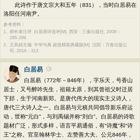
此诗作于唐文宗大和五年（831），当时白居易在
洛阳任河南尹。
参考资料：
1、
师长泰注评. 白居易诗选评[M]. 西安：三秦出版社, 2008：
285-286.
2、
王凤娟主编. 中华句典 超值精装典藏版[M]. 沈阳：万卷出版公
司, 2016：313.
白居易
白居易（772年－846年），字乐天，号香山
居士，又号醉吟先生，祖籍太原，到其曾祖父时迁居
下邽，生于河南新郑。是唐代伟大的现实主义诗人，
唐代三大诗人之一。白居易与元稹共同倡导新乐府运
动，世称“元白”，与刘禹锡并称“刘白”。白居易的诗歌
题材广泛，形式多样，语言平易通俗，有“诗魔”和“诗
王”之称。官至翰林学士、左赞善大夫。公元846年，