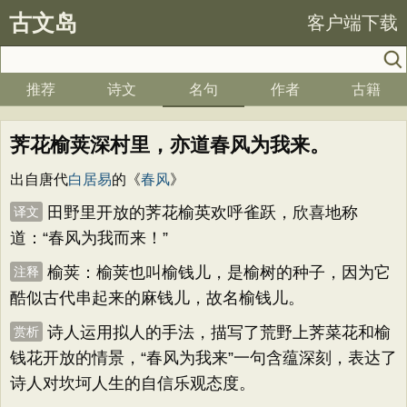
古文岛
客户端下载
推荐
诗文
名句
作者
古籍
荠花榆荚深村里，亦道春风为我来。
出自唐代
白居易
的《
春风
》
田野里开放的荠花榆英欢呼雀跃，欣喜地称
译文
道：“春风为我而来！”
榆荚：榆荚也叫榆钱儿，是榆树的种子，因为它
注释
酷似古代串起来的麻钱儿，故名榆钱儿。
诗人运用拟人的手法，描写了荒野上荠菜花和榆
赏析
钱花开放的情景，“春风为我来”一句含蕴深刻，表达了
诗人对坎坷人生的自信乐观态度。