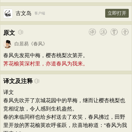
古文岛
立即打开
客户端
原文
白居易
《
春风
》
春风先发苑中梅，樱杏桃梨次第开。
荠花榆荚深村里，亦道春风为我来。
译文及注释
译文
春风先吹开了京城花园中的早梅，继而让樱杏桃梨也
竞相绽放，令人感到生机盎然。
春的来临同样也给乡村送去了欢笑，春风拂过，田野
里开放的荠花榆荚欢呼雀跃，欣喜地称道：“春风为我