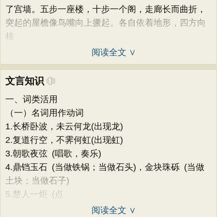
了宫墙。五步一座楼，十步一个阁，走廊长而曲折，
突起的屋檐像鸟嘴向上撅起。各自依着地形，四方向
核
阅读全文 ∨
文言知识
一、词类活用
（一）名词用作动词
1.长桥卧波，未云何龙(出现龙)
2.复道行空，不霁何虹(出现虹)
3.朝歌夜弦 (唱歌，奏乐)
4.鼎铛玉石 (当做铁锅；当做石头)，金块珠砾 (当做
土块；当做石子)
5.楚人一炬 (点
阅读全文 ∨