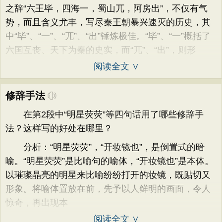
之辞“六王毕，四海一，蜀山兀，阿房出”，不仅有气
势，而且含义尤丰，写尽秦王朝暴兴速灭的历史，其
中“毕”、“一”、“兀”、“出”锤炼极佳。“毕”、“一”概括了
六国互丧、天下为秦的史实，而“兀”、“出”，则形
阅读全文 ∨
修辞手法
在第2段中“明星荧荧”等四句话用了哪些修辞手
法？这样写的好处在哪里？
分析：“明星荧荧”，“开妆镜也”，是倒置式的暗
喻。“明星荧荧”是比喻句的喻体，“开妆镜也”是本体。
以璀璨晶亮的明星来比喻纷纷打开的妆镜，既贴切又
形象。将喻体置放在前，先予以人鲜明的画面，令人
惊奇，再出现本
阅读全文 ∨