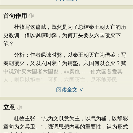
首句作用
杜牧写这篇赋，既然是为了总结秦王朝灭亡的历
史教训，借以讽谏时弊，为何开头要从六国覆灭下
笔？
分析：作者讽谏时弊，以秦王朝灭亡为借鉴；写
秦朝覆灭，又以六国衰亡为铺垫。六国何以会灭？赋
中说到“灭六国者六国也，非秦也……使六国各爱其
人，则足以拒秦”。可见，六国灭亡，是不能爱民
阅读全文 ∨
立意
杜牧主张：“凡为文以意为主，以气为辅，以辞彩
章句为之兵卫。”，强调思想内容的重要性，认为形式