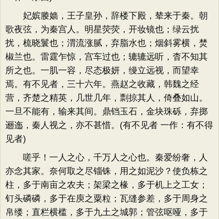
妃嫔媵嫱，王子皇孙，辞楼下殿，辇来于秦。朝
歌夜弦，为秦宫人。明星荧荧，开妆镜也；绿云扰
扰，梳晓鬟也；渭流涨腻，弃脂水也；烟斜雾横，焚
椒兰也。雷霆乍惊，宫车过也；辘辘远听，杳不知其
所之也。一肌一容，尽态极妍，缦立远视，而望幸
焉。有不见者，三十六年。燕赵之收藏，韩魏之经
营，齐楚之精英，几世几年，剽掠其人，倚叠如山。
一旦不能有，输来其间。鼎铛玉石，金块珠砾，弃掷
逦迤，秦人视之，亦不甚惜。(有不见者 一作：有不得
见者)
嗟乎！一人之心，千万人之心也。秦爱纷奢，人
亦念其家。奈何取之尽锱铢，用之如泥沙？使负栋之
柱，多于南亩之农夫；架梁之椽，多于机上之工女；
钉头磷磷，多于在庾之粟粒；瓦缝参差，多于周身之
帛缕；直栏横槛，多于九土之城郭；管弦呕哑，多于