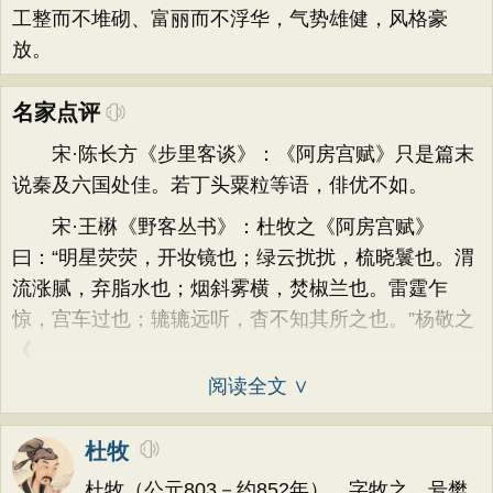
工整而不堆砌、富丽而不浮华，气势雄健，风格豪
放。
名家点评
宋·陈长方《步里客谈》：《阿房宫赋》只是篇末
说秦及六国处佳。若丁头粟粒等语，俳优不如。
宋·王楙《野客丛书》：杜牧之《阿房宫赋》
曰：“明星荧荧，开妆镜也；绿云扰扰，梳晓鬟也。渭
流涨腻，弃脂水也；烟斜雾横，焚椒兰也。雷霆乍
惊，宫车过也；辘辘远听，杳不知其所之也。”杨敬之
《
阅读全文 ∨
杜牧
杜牧（公元803－约852年），字牧之，号樊