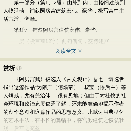
第一部分（第1、2段）由外到内，由楼阁建筑到
人物活动，铺叙阿房宫建筑宏伟、豪华，极写宫中生
活荒淫、奢靡。
第1段：铺叙阿房宫建筑宏伟、豪华。
一层（段首前12字）两句偶句，交待建宫
阅读全文 ∨
赏析
《阿房宫赋》被选入《古文观止》卷七，编选者
指出这篇作品“为隋广（隋炀帝）、叔宝（陈后主）等
人炯戒，尤有关治体”，很有见地；但由于对杜牧的社
会环境和政治态度缺乏了解，还未能准确地揭示作者
的创作意图和这篇作品的思想意义。此赋运用典型化
的艺术手法，在不长的篇幅中，将宫殿建筑之恢弘壮
观，后宫之充盈