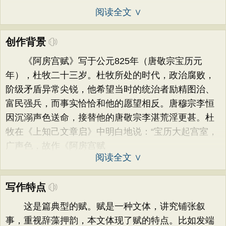
阅读全文 ∨
创作背景
《阿房宫赋》写于公元825年（唐敬宗宝历元
年），杜牧二十三岁。杜牧所处的时代，政治腐败，
阶级矛盾异常尖锐，他希望当时的统治者励精图治、
富民强兵，而事实恰恰和他的愿望相反。唐穆宗李恒
因沉溺声色送命，接替他的唐敬宗李湛荒淫更甚。杜
牧在《上知己文章启》中明白地说：“宝历大起宫室，
广声色，故作《阿房宫赋
阅读全文 ∨
写作特点
这是篇典型的赋。赋是一种文体，讲究铺张叙
事，重视辞藻押韵，本文体现了赋的特点。比如发端