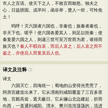
市人之言语。使天下之人，不敢言而敢怒。独夫之
心，日益骄固。戍卒叫，函谷举，楚人一炬，可怜焦
土！
呜呼！灭六国者六国也，非秦也；族秦者秦也，
非天下也。嗟乎！使六国各爱其人，则足以拒秦；使
秦复爱六国之人，则递三世可至万世而为君，谁得而
族灭也？
秦人不暇自哀，而后人哀之；后人哀之而不
鉴之，亦使后人而复哀后人也。
译文及注释
译文
六国灭亡，四海统一；蜀地的山变得光秃秃了，
阿房宫建造出来了。它从渭南到咸阳覆盖了三百多里
地，宫殿高耸，遮天蔽日。它从骊山北边建起，折而
向西，一直通到咸阳。渭水、樊川浩浩荡荡的，流进