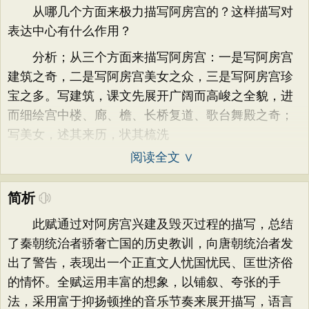
从哪几个方面来极力描写阿房宫的？这样描写对
表达中心有什么作用？
分析；从三个方面来描写阿房宫：一是写阿房宫
建筑之奇，二是写阿房宫美女之众，三是写阿房宫珍
宝之多。写建筑，课文先展开广阔而高峻之全貌，进
而细绘宫中楼、廊、檐、长桥复道、歌台舞殿之奇；
写美女，述其来历，状其梳洗
阅读全文 ∨
简析
此赋通过对阿房宫兴建及毁灭过程的描写，总结
了秦朝统治者骄奢亡国的历史教训，向唐朝统治者发
出了警告，表现出一个正直文人忧国忧民、匡世济俗
的情怀。全赋运用丰富的想象，以铺叙、夸张的手
法，采用富于抑扬顿挫的音乐节奏来展开描写，语言