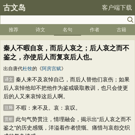
古文岛
客户端下载
推荐
诗文
名句
作者
古籍
秦人不暇自哀，而后人哀之；后人哀之而不
鉴之，亦使后人而复哀后人也。
出自唐代
杜牧
的《
阿房宫赋
》
秦人来不及哀悼自己，而后人替他们哀伤；如果
译文
后人哀悼他却不把他作为鉴戒吸取教训，也只会使更
后的人又来哀悼这后人啊。
不暇：来不及。哀：哀叹。
注释
此句气势贯注，情理融会，揭示出“后人哀之而不
赏析
鉴之”的历史感慨，洋溢着作者愤慨、痛惜与哀怨交织