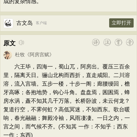
成的复杂情感。
古文岛
立即打开
客户端
原文
杜牧
《
阿房宫赋
》
六王毕，四海一，蜀山兀，阿房出。覆压三百余
里，隔离天日。骊山北构而西折，直走咸阳。二川溶
溶，流入宫墙。五步一楼，十步一阁；廊腰缦回，檐
牙高啄；各抱地势，钩心斗角。盘盘焉，囷囷焉，蜂
房水涡，矗不知其几千万落。长桥卧波，未云何龙？
复道行空，不霁何虹？高低冥迷，不知西东。歌台暖
响，春光融融；舞殿冷袖，风雨凄凄。一日之内，一
宫之间，而气候不齐。(不知其 一作：不知乎；西东
一作：东西)