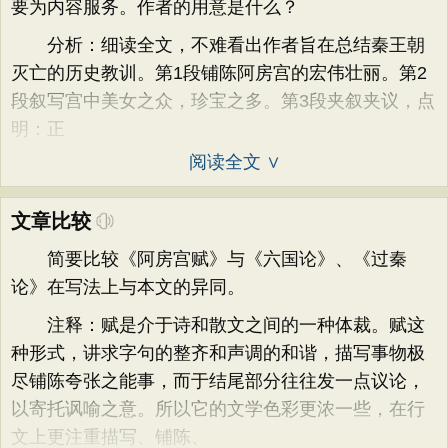
要为内容服务。作者的用意是什么？
分析：细读全文，不难看出作者旨在总结秦王朝
灭亡的历史教训。第1段铺陈阿房宫的宏伟壮丽。第2
段叙写宫中美女之众，珍宝之多。第3段夹叙夹议，点
明：正
阅读全文 ∨
文章比较
简要比较《阿房宫赋》与《六国论》、《过秦
论》在写法上与本文的异同。
注释：赋是介于诗和散文之间的一种体裁。赋这
种形式，讲求字句的整齐和声调的和谐，描写事物极
尽铺陈夸张之能事，而于结尾部分往往发一点议论，
以寄托讽喻之意。所以它的文学色彩更浓一些，在行
文上更注重描写、铺陈、