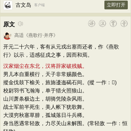
古文岛
立即打开
客户端
原文
高适
《
燕歌行·并序
》
开元二十六年，客有从元戎出塞而还者，作《燕歌
行》以示，适感征戍之事，因而和焉。
汉家烟尘在东北，汉将辞家破残贼。
男儿本自重横行，天子非常赐颜色。
摐金伐鼓下榆关，旌旆逶迤碣石间。(摐 一作：𪭢)
校尉羽书飞瀚海，单于猎火照狼山。
山川萧条极边土，胡骑凭陵杂风雨。
战士军前半死生，美人帐下犹歌舞。
大漠穷秋塞草腓，孤城落日斗兵稀。
身当恩遇常轻敌，力尽关山未解围。(常轻敌 一作：恒