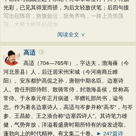
光彩，已见其得宠而骄，为后文轻敌伏笔；后四句接
写出征阵容，旌旗如云，鼓角齐鸣，一路上浩浩荡
荡，大模大样开赴战地
阅读全文 ∨
高适
高适（704—765年），字达夫，渤海蓨（今
河北景县）人，后迁居宋州宋城（今河南商丘睢
阳）。安东都护高侃之孙，唐朝中期名臣、边塞诗
人。曾任刑部侍郎、散骑常侍，封渤海县侯，世称高
常侍。于永泰元年正月病逝，卒赠礼部尚书，谥号
忠。作为著名边塞诗人，高适与岑参并称“高岑”，与岑
参、王昌龄、王之涣合称“边塞四诗人”。其诗笔力雄
健，气势奔放，洋溢着盛唐时期所特有的奋发进取、
蓬勃向上的时代精神。有文集二十卷。
► 247篇诗