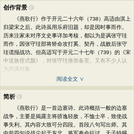
创作背景
《燕歌行》作于开元二十六年（738）高适由淇上
归梁宋之后。此诗虽用乐府旧题，却是因时事而作。
历来注家未对序文史事详加考核，都以为是讽张守珪
而作，因张守珪部将矫命攻打奚、契丹，战败后张守
珪谎报战功。但高适写于开元二十七年（739）的《宋
中送族侄式颜》，对张守珪推崇备至。又有不少人认
为所讽对象
阅读全文 ∨
简析
《燕歌行》是一首边塞诗。此诗概括一般的边塞
战争，主要是揭露主将骄逸轻敌，不恤士卒，致使战
事失利。其内容大致可分四段。首段八句写出师。其
中前四句说战尘起于东北，将军奉命征讨，天子特赐