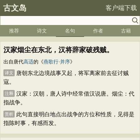
古文岛
客户端下载
推荐
诗文
名句
作者
古籍
汉家烟尘在东北，汉将辞家破残贼。
出自唐代
高适
的《
燕歌行·并序
》
唐朝东北边境战事又起，将军离家前去征讨贼
译文
寇。
汉家：汉朝，唐人诗中经常借汉说唐。烟尘：代
注释
指战争。
此句直接明白地点出战争的方位和性质，见得是
赏析
指陈时事，有感而发。