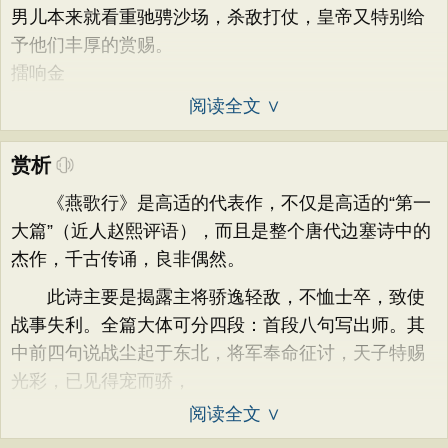
男儿本来就看重驰骋沙场，杀敌打仗，皇帝又特别给
予他们丰厚的赏赐。
擂响金
阅读全文 ∨
赏析
《燕歌行》是高适的代表作，不仅是高适的“第一
大篇”（近人赵熙评语），而且是整个唐代边塞诗中的
杰作，千古传诵，良非偶然。
此诗主要是揭露主将骄逸轻敌，不恤士卒，致使
战事失利。全篇大体可分四段：首段八句写出师。其
中前四句说战尘起于东北，将军奉命征讨，天子特赐
光彩，已见得宠而骄，
阅读全文 ∨