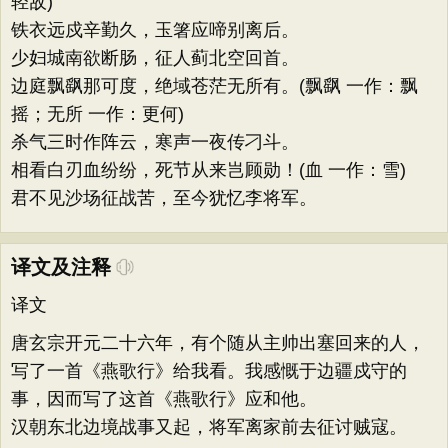
轻敌)
铁衣远戍辛勤久，玉箸应啼别离后。
少妇城南欲断肠，征人蓟北空回首。
边庭飘飖那可度，绝域苍茫无所有。(飘飖 一作：飘
摇；无所 一作：更何)
杀气三时作阵云，寒声一夜传刁斗。
相看白刃血纷纷，死节从来岂顾勋！(血 一作：雪)
君不见沙场征战苦，至今犹忆李将军。
译文及注释
译文
唐玄宗开元二十六年，有个随从主帅出塞回来的人，
写了一首《燕歌行》给我看。我感慨于边疆戍守的
事，因而写了这首《燕歌行》应和他。
汉朝东北边境战事又起，将军离家前去征讨贼寇。