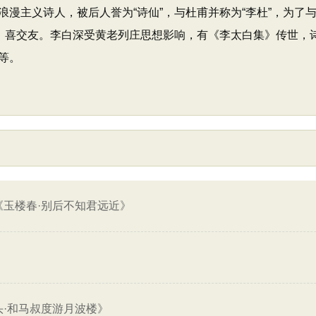
漫主义诗人，被后人誉为“诗仙”，与杜甫并称为“李杜”，为了与
诗，喜交友。李白深受黄老列庄思想影响，有《李太白集》传世，
等。
《玉楼春·别后不知君远近》
头·和马叔度游月波楼》