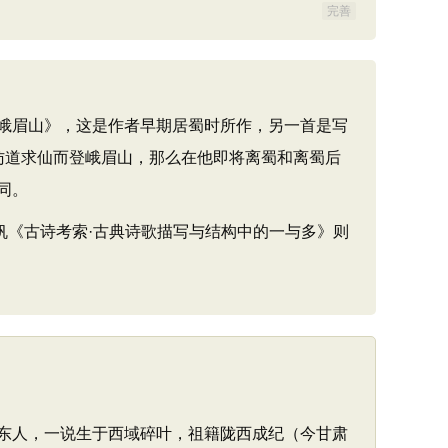
完善
峨眉山》，这是作者早期居蜀时所作，另一首是写
了访道求仙而登峨眉山，那么在他即将离蜀和离蜀后
同。
《古诗考索·古典诗歌描写与结构中的一与多》则
山东人，一说生于西域碎叶，祖籍陇西成纪（今甘肃