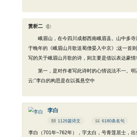
赏析二
峨眉山，在今四川成都西南峨眉县。山中多寺观
于晚年的《峨眉山月歌送蜀僧晏入中京》;这一首则
写的关于峨眉山月歌的诗，则主要是借以表达豪情
第一，是对作者写此诗时的心情说法不一。明高棅
云:"李白的构思是在以孤悬空中
李白
1126篇诗文
6180条名句
李白（701年~762年），字太白，号青莲居士