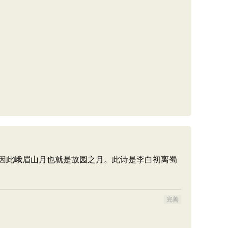
因此峨眉山月也就是故园之月。此诗是李白初离蜀
完善