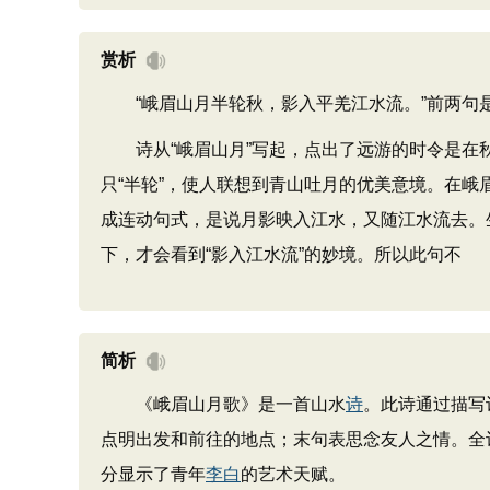
赏析
“峨眉山月半轮秋，影入平羌江水流。”前两句
诗从“峨眉山月”写起，点出了远游的时令是在秋
只“半轮”，使人联想到青山吐月的优美意境。在峨
成连动句式，是说月影映入江水，又随江水流去。
下，才会看到“影入江水流”的妙境。所以此句不
简析
《峨眉山月歌》是一首山水
诗
。此诗通过描写
点明出发和前往的地点；末句表思念友人之情。全
分显示了青年
李白
的艺术天赋。