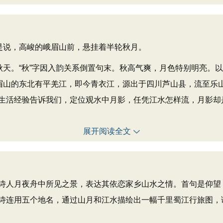
是说，高峻的峨眉山前，悬挂着半轮秋月。
天。“秋”字因入韵关系倒置句末。秋高气爽，月色特别明亮。以
眉山的东北有平羌江，即今青衣江，源出于四川芦山县，流至乐山县入
生活经验告诉我们，定位观水中月影，任凭江水怎样流，月影却是
展开阅读全文
诗人月夜舟中所见之景，表达其依恋家乡山水之情。首句是仰望
诗连用五个地名，通过山月和江水描绘出一幅千里蜀江行旅图，