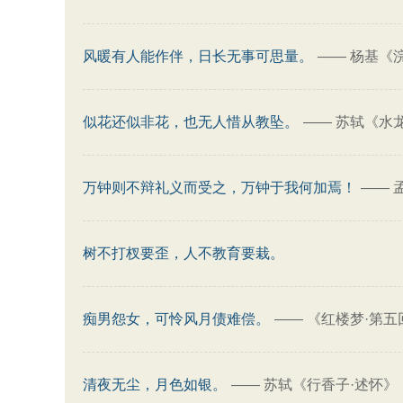
风暖有人能作伴，日长无事可思量。
——
杨基《
似花还似非花，也无人惜从教坠。
——
苏轼《水
万钟则不辩礼义而受之，万钟于我何加焉！
——
树不打杈要歪，人不教育要栽。
痴男怨女，可怜风月债难偿。
——
《红楼梦·第五
清夜无尘，月色如银。
——
苏轼《行香子·述怀》