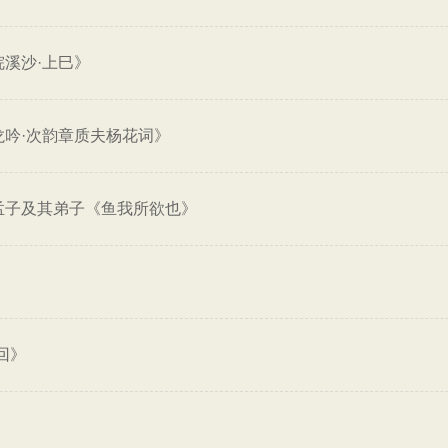
浣溪沙·上巳》
龙吟·次韵章质夫杨花词》
孟子及其弟子《鱼我所欲也》
回》