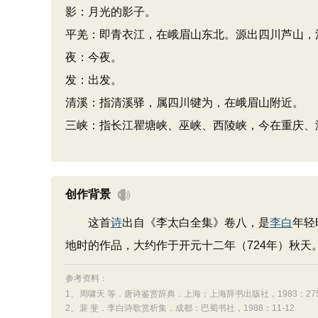
影：月光的影子。
平羌：即青衣江，在峨眉山东北。源出四川芦山，
夜：今夜。
发：出发。
清溪：指清溪驿，属四川犍为，在峨眉山附近。
三峡：指长江瞿塘峡、巫峡、西陵峡，今在重庆、
创作背景
这首
诗
出自《李太白全集》卷八，是
李白
年轻
地时的作品，大约作于开元十二年（724年）秋天
参考资料：
1、
周啸天 等．唐诗鉴赏辞典．上海：上海辞书出版社，1983：275-
2、
裴 斐．李白诗歌赏析集．成都：巴蜀书社，1988：11-12