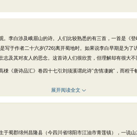
。李白涉及峨眉山的诗。人们比较熟悉的有三首，一首是《登
是写于作者二十六岁(726)离开蜀地时。如果说李白早期是为
壮志及其对友人的思念。这首诗人们很欣赏，但理解却有很大不
《唐诗品汇》卷四十七引刘须溪谓此诗"含情凄婉"，而程千帆
展开阅读全文
，出生于蜀郡绵州昌隆县（今四川省绵阳市江油市青莲镇），一说