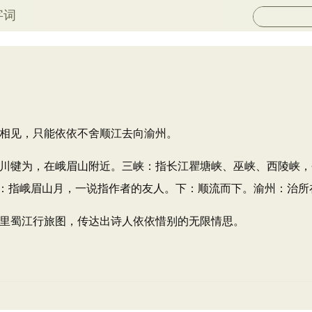
字词
相见，只能依依不舍顺江去向渝州。
川犍为，在峨眉山附近。三峡：指长江瞿塘峡、巫峡、西陵峡，
：指峨眉山月，一说指作者的友人。下：顺流而下。渝州：治所
里蜀江行旅图，传达出诗人依依惜别的无限情思。