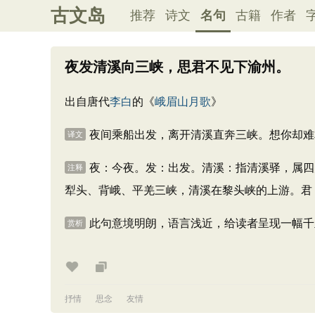
古文岛
推荐
诗文
名句
古籍
作者
夜发清溪向三峡，思君不见下渝州。
出自唐代
李白
的《
峨眉山月歌
》
夜间乘船出发，离开清溪直奔三峡。想你却难
译文
夜：今夜。发：出发。清溪：指清溪驿，属四
注释
犁头、背峨、平羌三峡，清溪在黎头峡的上游。君
此句意境明朗，语言浅近，给读者呈现一幅千
赏析
抒情
思念
友情