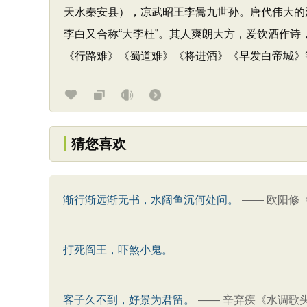
天水秦安县），凉武昭王李暠九世孙。唐代伟大的浪
李白又合称“大李杜”。其人爽朗大方，爱饮酒作
《行路难》《蜀道难》《将进酒》《早发白帝城》
猜您喜欢
渐行渐远渐无书，水阔鱼沉何处问。
——
欧阳修
打死阎王，吓煞小鬼。
客子久不到，好景为君留。
——
辛弃疾《水调歌