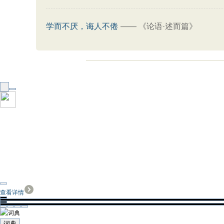
学而不厌，诲人不倦
——
《论语·述而篇》
查看详情
词典