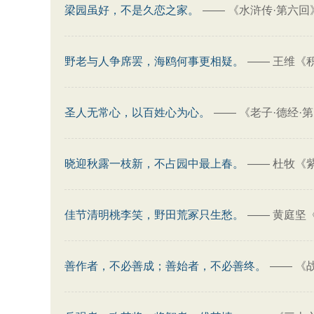
梁园虽好，不是久恋之家。
——
《水浒传·第六回
野老与人争席罢，海鸥何事更相疑。
——
王维《积
圣人无常心，以百姓心为心。
——
《老子·德经·
晓迎秋露一枝新，不占园中最上春。
——
杜牧《
佳节清明桃李笑，野田荒冢只生愁。
——
黄庭坚
善作者，不必善成；善始者，不必善终。
——
《