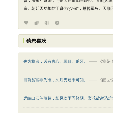
议，决策守京师，与诸大臣请郕王即位。瓦剌兵逼
宗。朝廷因功加封于谦为“少保”，总督军务。天顺
猜您喜欢
夫为将者，必有腹心、耳目、爪牙。
——
《将苑·
目前贫富非为准，久后穷通未可知。
——
《醒世
远岫出云催薄暮，细风吹雨弄轻阴。梨花欲谢恐难