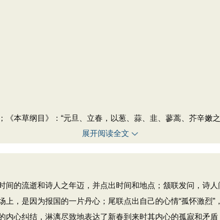
；《本草纲目》：“元旦、立春，以葱、蒜、韭、蓼蒿、芥辛嫩之
展开阅读全文
时间的流逝和诗人之年迈，并点出时间和地点；颔联发问，诗人
场上，是因为报国的一片丹心；尾联点出自己的心情“孤怀激烈”
的内心纠结，淋漓尽致地表达了新春到来时其内心的孤寂和矛盾