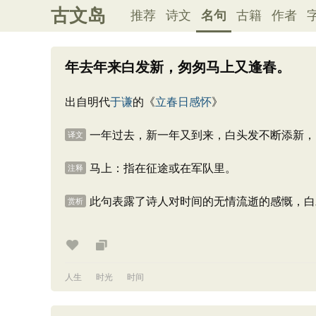
古文岛
推荐
诗文
名句
古籍
作者
年去年来白发新，匆匆马上又逢春。
出自明代
于谦
的《
立春日感怀
》
一年过去，新一年又到来，白头发不断添新，
译文
马上：指在征途或在军队里。
注释
此句表露了诗人对时间的无情流逝的感慨，白
赏析
人生
时光
时间