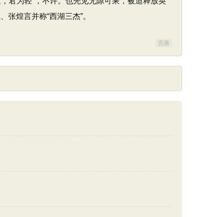
，君为轻”，不许。也先见无隙可乘，被迫释放英
、张煌言并称“西湖三杰”。
完善