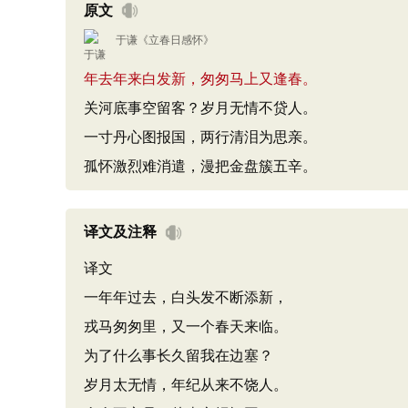
原文
于谦
《
立春日感怀
》
年去年来白发新，匆匆马上又逢春。
关河底事空留客？岁月无情不贷人。
一寸丹心图报国，两行清泪为思亲。
孤怀激烈难消遣，漫把金盘簇五辛。
译文及注释
译文
一年年过去，白头发不断添新，
戎马匆匆里，又一个春天来临。
为了什么事长久留我在边塞？
岁月太无情，年纪从来不饶人。