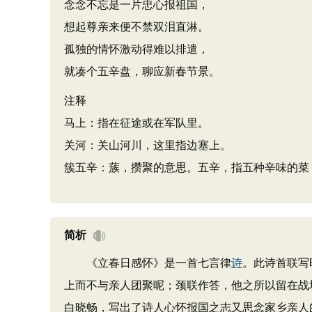
念念不忘是一片忠心报祖国，
想起尊亲来便不禁双泪直淋。
孤独的情怀激动得难以排遣，
就凑个五辛盘，聊应新春节景。
注释
马上：指在征途或在军队里。
关河：关山河川，这里指边塞上。
簇五辛：蔟，攒聚的意思。五辛，指五种辛味的菜
简析
《立春日感怀》是一首七言律
诗
。此诗首联写
上而不与亲人团聚呢；颈联作答，他之所以留在战
白晓畅，写出了诗人心怀报国之志又思念家乡亲人