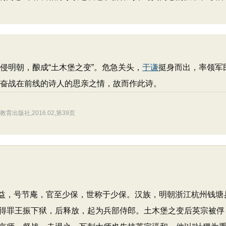
侵明朝，酿成“土木堡之变”。危急关头，
于谦
挺身而出，率领军
了奋战在前线的诗人的思亲之情，故而作此诗。
出版社,2016.02,第39页
），字廷益，号节庵，官至少保，世称于少保。汉族，明朝浙江杭州
得罪王振下狱，后释放，起为兵部侍郎。土木堡之变后英宗被俘