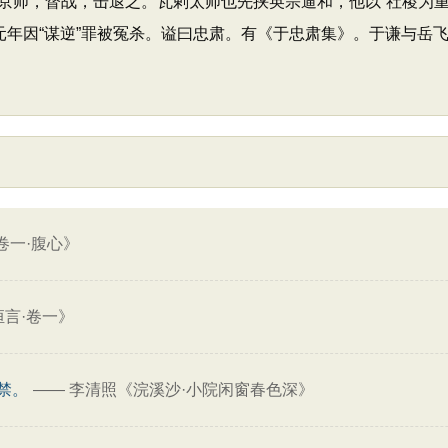
京师，督战，击退之。瓦剌太师也先挟英宗逼和，他以“社稷为重
元年因“谋逆”罪被冤杀。谥曰忠肃。有《于忠肃集》。于谦与岳飞
卷一·腹心》
恒言·卷一》
禁。
——
李清照《浣溪沙·小院闲窗春色深》