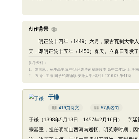
创作背景
明正统十四年（1449）六月，蒙古瓦剌大举入
天，即明正统十五年（1450）春天。立春日引发
参考资料：
1、
陈国恩，黄步高主编,中华经典诗词楹联读本 高中二年级 上,湖南教育
2、
方润生主编,国学经典诵读,安徽大学出版社,2016.07,第41页
于谦
419篇诗文
57条名句
于谦（1398年5月13日－1457年2月16日
宗器重，担任明朝山西河南巡抚。明英宗时期，因