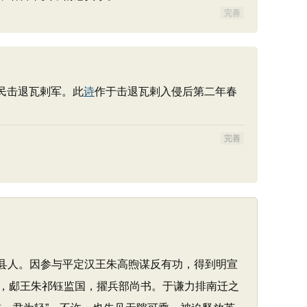
完善
民击退瓦剌军。此
诗
作于击退瓦剌入侵后第二年春
完善
钱塘县人。因参与平定汉王朱高煦谋反有功，得到明宣
，郕王朱祁钰监国，擢兵部尚书。于谦力排南迁之