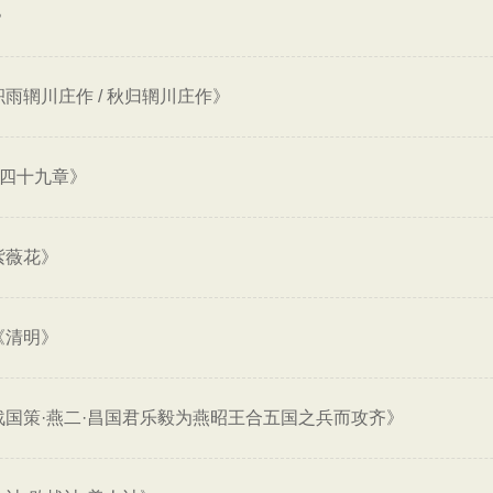
》
雨辋川庄作 / 秋归辋川庄作》
第四十九章》
紫薇花》
《清明》
战国策·燕二·昌国君乐毅为燕昭王合五国之兵而攻齐》