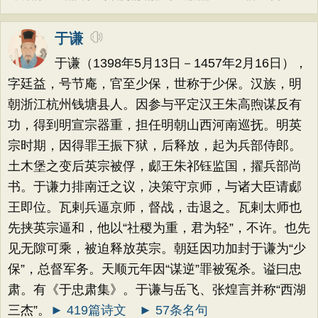
于谦
于谦（1398年5月13日－1457年2月16日），
字廷益，号节庵，官至少保，世称于少保。汉族，明
朝浙江杭州钱塘县人。因参与平定汉王朱高煦谋反有
功，得到明宣宗器重，担任明朝山西河南巡抚。明英
宗时期，因得罪王振下狱，后释放，起为兵部侍郎。
土木堡之变后英宗被俘，郕王朱祁钰监国，擢兵部尚
书。于谦力排南迁之议，决策守京师，与诸大臣请郕
王即位。瓦剌兵逼京师，督战，击退之。瓦剌太师也
先挟英宗逼和，他以“社稷为重，君为轻”，不许。也先
见无隙可乘，被迫释放英宗。朝廷因功加封于谦为“少
保”，总督军务。天顺元年因“谋逆”罪被冤杀。谥曰忠
肃。有《于忠肃集》。于谦与岳飞、张煌言并称“西湖
三杰”。
► 419篇诗文
► 57条名句