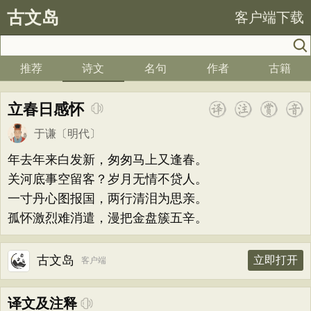
古文岛
客户端下载
推荐
诗文
名句
作者
古籍
立春日感怀
于谦
〔明代〕
年去年来白发新，匆匆马上又逢春。
关河底事空留客？岁月无情不贷人。
一寸丹心图报国，两行清泪为思亲。
孤怀激烈难消遣，漫把金盘簇五辛。
古文岛
立即打开
客户端
译文及注释