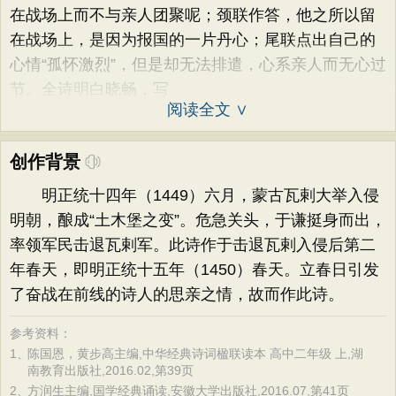
在战场上而不与亲人团聚呢；颈联作答，他之所以留
在战场上，是因为报国的一片丹心；尾联点出自己的
心情“孤怀激烈”，但是却无法排遣，心系亲人而无心过
节。全诗明白晓畅，写
阅读全文 ∨
创作背景
明正统十四年（1449）六月，蒙古瓦剌大举入侵
明朝，酿成“土木堡之变”。危急关头，于谦挺身而出，
率领军民击退瓦剌军。此诗作于击退瓦剌入侵后第二
年春天，即明正统十五年（1450）春天。立春日引发
了奋战在前线的诗人的思亲之情，故而作此诗。
参考资料：
1、
陈国恩，黄步高主编,中华经典诗词楹联读本 高中二年级 上,湖
南教育出版社,2016.02,第39页
2、
方润生主编,国学经典诵读,安徽大学出版社,2016.07,第41页