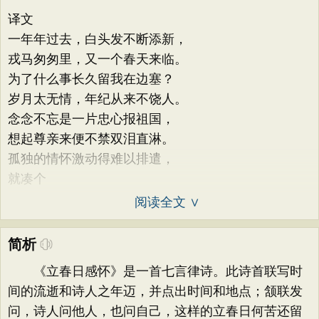
译文
一年年过去，白头发不断添新，
戎马匆匆里，又一个春天来临。
为了什么事长久留我在边塞？
岁月太无情，年纪从来不饶人。
念念不忘是一片忠心报祖国，
想起尊亲来便不禁双泪直淋。
孤独的情怀激动得难以排遣，
就凑个
阅读全文 ∨
简析
《立春日感怀》是一首七言律诗。此诗首联写时
间的流逝和诗人之年迈，并点出时间和地点；颔联发
问，诗人问他人，也问自己，这样的立春日何苦还留