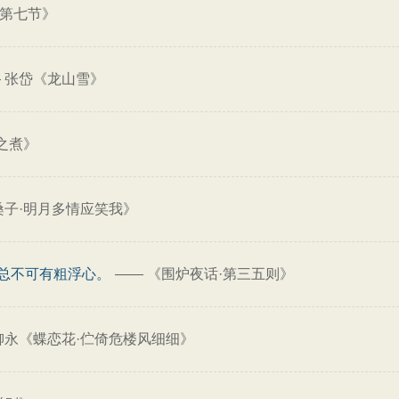
·第七节》
—
张岱《龙山雪》
之煮》
桑子·明月多情应笑我》
总不可有粗浮心。
——
《围炉夜话·第三五则》
柳永《蝶恋花·伫倚危楼风细细》