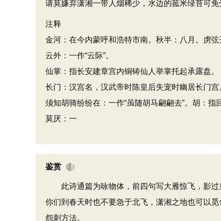
请莫嫌弃潇湘一带人烟稀少，水边的菰米绿苔可免
注释
金河：在今内蒙呼和浩特市南。秋半：八月。虏弦
云外：一作“云际”。
仙掌：指长安建章宫内铜铸仙人举掌托起承露盘。
长门：汉宫名，汉武帝时陈皇后失宠时幽居长门宫
须知胡骑纷纷在：一作“虽随胡马翩翩去”。胡：指
莫厌：一
鉴赏
此诗通篇为咏物体，前四句写大雁惊飞，影过皇
你们到春天时也不要急于北飞，潇湘之地也可以觅
怨刺方法。