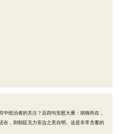
宫中统治者的关注？后四句安慰大雁：胡骑尚在，
还在，则朝廷无力安边之意自明。这是非常含蓄的