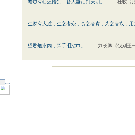
蜡烛有心还惜别，替人垂泪到天明。
——
杜牧《
生财有大道，生之者众，食之者寡，为之者疾，用
望君烟水阔，挥手泪沾巾。
——
刘长卿《饯别王