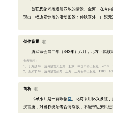
首联想象鸿雁遭射四散的情景。金河，在今内蒙古
现出一幅边塞惊雁的活动图景：仲秋塞外，广漠无
创作背景
唐武宗会昌二年（842年）八月，北方回鹘族
参考资料：
1、
于海娣 等．唐诗鉴赏大全集．北京：中国华侨出版社，2010：3
2、
萧涤非 等．唐诗鉴赏辞典．上海：上海辞书出版社，1983：1082
简析
《早雁》是一首咏物
诗
。此诗采用比兴象征手
汉言唐，对当权统治者昏庸腐败，不能守边安民进