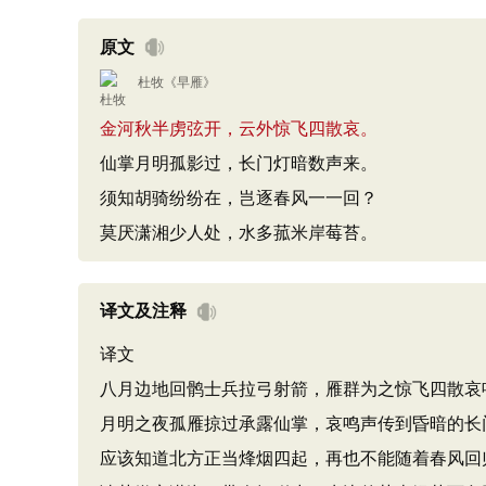
原文
杜牧
《
早雁
》
金河秋半虏弦开，云外惊飞四散哀。
仙掌月明孤影过，长门灯暗数声来。
须知胡骑纷纷在，岂逐春风一一回？
莫厌潇湘少人处，水多菰米岸莓苔。
译文及注释
译文
八月边地回鹘士兵拉弓射箭，雁群为之惊飞四散哀
月明之夜孤雁掠过承露仙掌，哀鸣声传到昏暗的长
应该知道北方正当烽烟四起，再也不能随着春风回