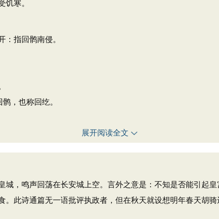
受饥寒。
开：指回鹘南侵。
。
回鹘，也称回纥。
展开阅读全文
城，鸣声回荡在长安城上空。言外之意是：不知是否能引起皇
食。此诗通篇无一语批评执政者，但在秋天就设想明年春天胡骑