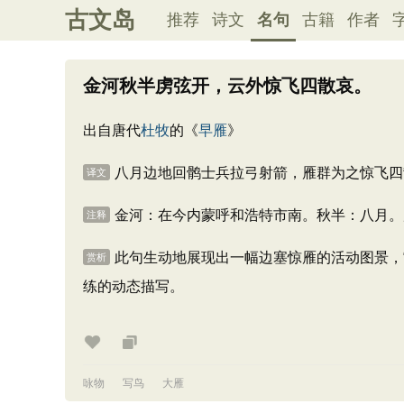
古文岛
推荐
诗文
名句
古籍
作者
金河秋半虏弦开，云外惊飞四散哀。
出自唐代
杜牧
的《
早雁
》
八月边地回鹘士兵拉弓射箭，雁群为之惊飞四
译文
金河：在今内蒙呼和浩特市南。秋半：八月。
注释
此句生动地展现出一幅边塞惊雁的活动图景，
赏析
练的动态描写。
咏物
写鸟
大雁