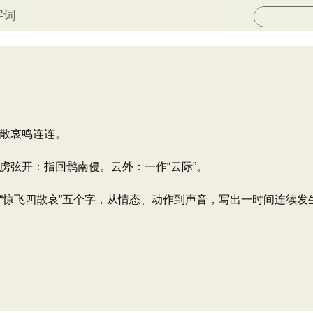
字词
散哀鸣连连。
虏弦开：指回鹘南侵。云外：一作“云际”。
“惊飞四散哀”五个字，从情态、动作到声音，写出一时间连续发