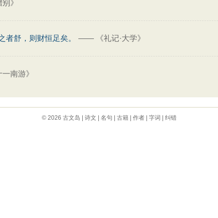
赠别》
之者舒，则财恒足矣。
——
《礼记·大学》
十一南游》
© 2026
古文岛
|
诗文
|
名句
|
古籍
|
作者
|
字词
|
纠错