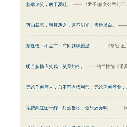
胁肩谄笑，病于夏畦。
——
《孟子·滕文公章句下
万山载雪，明月薄之，月不能光，雪皆呆白。
—
茶性俭，不宜广，广则其味黯澹。
——
《茶经·五
明月多情应笑我，笑我如今。
——
纳兰性德《采
无论作何等人，总不可有势利气；无论习何等业，
拟把疏狂图一醉，对酒当歌，强乐还无味。
——