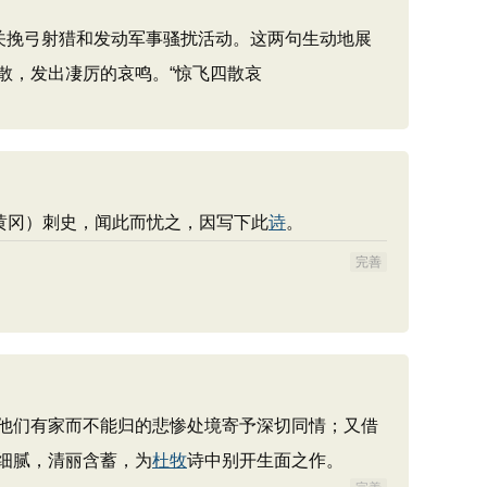
关挽弓射猎和发动军事骚扰活动。这两句生动地展
散，发出凄厉的哀鸣。“惊飞四散哀
黄冈）刺史，闻此而忧之，因写下此
诗
。
完善
他们有家而不能归的悲惨处境寄予深切同情；又借
细腻，清丽含蓄，为
杜牧
诗中别开生面之作。