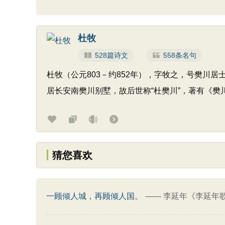
杜牧
528篇诗文
558条名句
杜牧（公元803－约852年），字牧之，号樊川
居长安南樊川别墅，故后世称“杜樊川”，著有《樊
猜您喜欢
一顾倾人城，再顾倾人国。
——
李延年《李延年