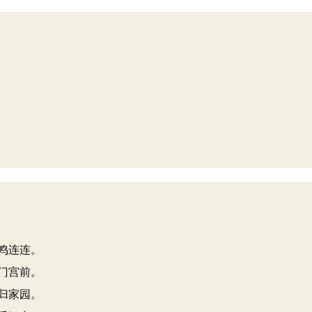
鸣连连。
门宫前。
归家园。