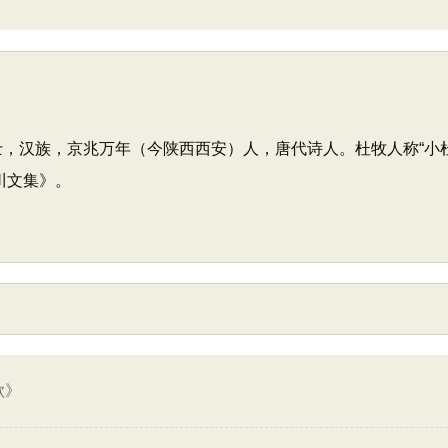
居士，汉族，京兆万年（今陕西西安）人，唐代诗人。杜牧人称“小
川文集》。
歌》