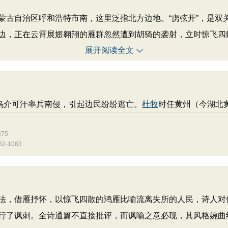
自治区呼和浩特市南，这里泛指北方边地。“虏弦开”，是双
边，正在云霄展翅翱翔的雁群忽然遭到胡骑的袭射，立时惊飞四
展开阅读全文
乌介可汗率兵南侵，引起边民纷纷逃亡。
杜牧
时任黄州（今湖北
75
-1083
法，借雁抒怀，以惊飞四散的鸿雁比喻流离失所的人民，诗人对
行了讽刺。全诗通篇不直接批评，而讽喻之意必现，其风格婉曲