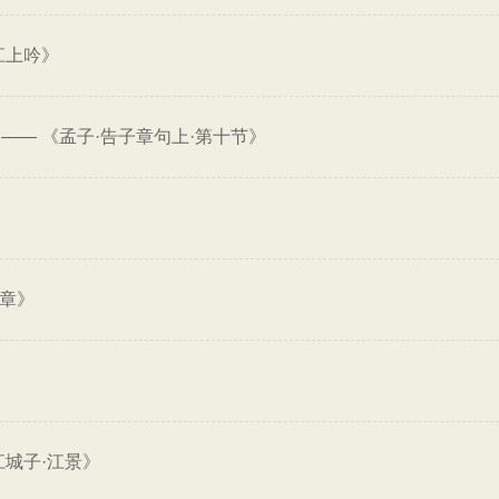
江上吟》
——
《孟子·告子章句上·第十节》
三章》
江城子·江景》