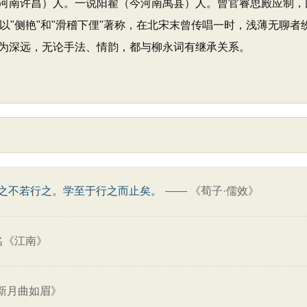
河南许昌）人。一说阳翟（今河南禹县）人。曾官睿思殿应制，
以"侧艳"和"滑稽下俚"著称，在北宋末曾传唱一时，浅薄无聊
为深远，无论手法、情韵，都与柳永词有继承关系。
之不若行之。学至于行之而止矣。
——
《荀子·儒效》
名《江南》
新月曲如眉》