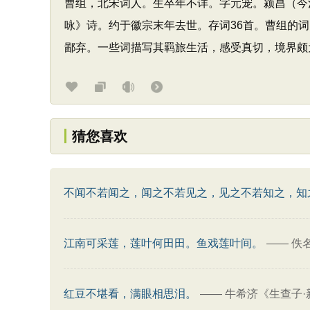
曹组，北宋词人。生卒年不详。字元宠。颍昌（今
咏》诗。约于徽宗末年去世。存词36首。曹组的词
鄙弃。一些词描写其羁旅生活，感受真切，境界颇
猜您喜欢
不闻不若闻之，闻之不若见之，见之不若知之，知
江南可采莲，莲叶何田田。鱼戏莲叶间。
——
佚
红豆不堪看，满眼相思泪。
——
牛希济《生查子·