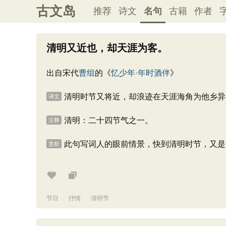
古文岛
推荐
诗文
名句
古籍
作者
清明又近也，却天涯为客。
出自宋代
曹组
的《
忆少年·年时酒伴
》
清明时节又将近，却浪迹在天涯海角为他乡异
译文
清明：二十四节气之一。
注释
此句写词人的眼前情景，快到清明时节，又是
赏析
节日
抒情
清明节