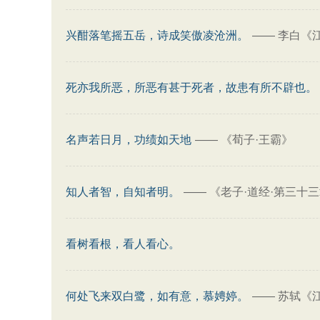
兴酣落笔摇五岳，诗成笑傲凌沧洲。
——
李白《
死亦我所恶，所恶有甚于死者，故患有所不辟也。
名声若日月，功绩如天地
——
《荀子·王霸》
知人者智，自知者明。
——
《老子·道经·第三十
看树看根，看人看心。
何处飞来双白鹭，如有意，慕娉婷。
——
苏轼《