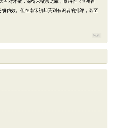
因占对才敏，深得宋徽宗宠幸，奉诏作《艮岳百
者纷纷仿效。但在南宋初却受到有识者的批评，甚至
完善