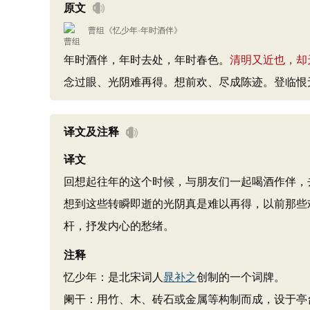
原文
曹组
《
忆少年·年时酒伴
》
年时酒伴，年时去处，年时春色。
清明又近也，却
念过眼、光阴难再得。想前欢、尽成陈迹。登临恨
译文及注释
译文
回想起往年的这个时候，与朋友们一起喝酒作伴，
想到这些转瞬即逝的光阴真是难以再得，以前那些
杆，抒发内心的愁绪。
注释
忆少年：是北宋词人
晁补之
创制的一个词牌。
阑干：用竹、木、砖石或金属等构制而成，设于亭