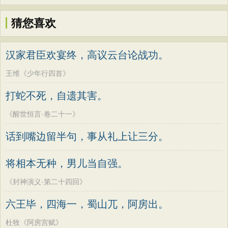
猜您喜欢
汉家君臣欢宴终，高议云台论战功。
王维《少年行四首》
打蛇不死，自遗其害。
《醒世恒言·卷二十一》
话到嘴边留半句，事从礼上让三分。
将相本无种，男儿当自强。
《封神演义·第二十四回》
六王毕，四海一，蜀山兀，阿房出。
杜牧《阿房宫赋》