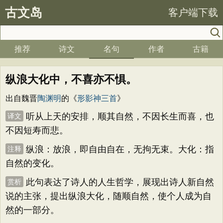
古文岛
客户端下载
推荐
诗文
名句
作者
古籍
纵浪大化中，不喜亦不惧。
出自魏晋
陶渊明
的《
形影神三首
》
听从上天的安排，顺其自然，不因长生而喜，也
译文
不因短寿而悲。
纵浪：放浪，即自由自在，无拘无束。大化：指
注释
自然的变化。
此句表达了诗人的人生哲学，展现出诗人新自然
赏析
说的主张，提出纵浪大化，随顺自然，使个人成为自
然的一部分。