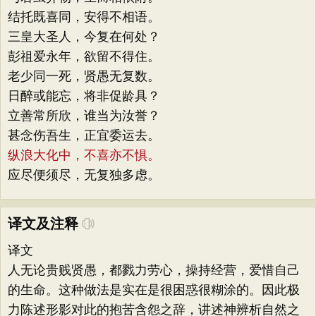
结托既喜同，安得不相语。
三皇大圣人，今复在何处？
彭祖爱永年，欲留不得住。
老少同一死，贤愚无复数。
日醉或能忘，将非促龄具？
立善常所欣，谁当为汝誉？
甚念伤吾生，正宜委运去。
纵浪大化中，不喜亦不惧。
应尽便须尽，无复独多虑。
译文及注释
译文
人无论贵贱贤愚，都戮力劳心，操持经营，爱惜自己
的生命。这种做法是实在是很困惑很糊涂的。因此极
力陈述形影对此的抱苦含怨之辞，讲述神辨析自然之