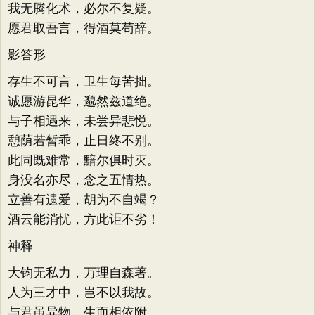
我无腾化术，必尔不复疑。
愿君取吾言，得酒莫苟辞。
影答形
存生不可言，卫生每苦拙。
诚愿游昆华，邈然兹道绝。
与子相遇来，未尝异悲悦。
憩荫若暂乖，止日终不别。
此同既难常，黯尔俱时灭。
身没名亦尽，念之五情热。
立善有遗爱，胡为不自竭？
酒云能消忧，方此讵不劣！
神释
大钧无私力，万理自森著。
人为三才中，岂不以我故。
与君虽异物，生而相依附。