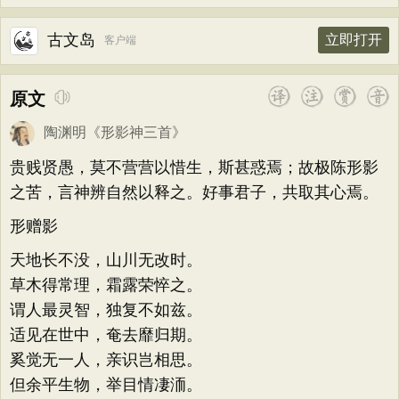
古文岛
立即打开
客户端
原文
陶渊明
《
形影神三首
》
贵贱贤愚，莫不营营以惜生，斯甚惑焉；故极陈形影
之苦，言神辨自然以释之。好事君子，共取其心焉。
形赠影
天地长不没，山川无改时。
草木得常理，霜露荣悴之。
谓人最灵智，独复不如兹。
适见在世中，奄去靡归期。
奚觉无一人，亲识岂相思。
但余平生物，举目情凄洏。