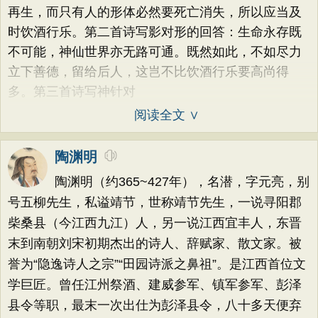
再生，而只有人的形体必然要死亡消失，所以应当及
时饮酒行乐。第二首诗写影对形的回答：生命永存既
不可能，神仙世界亦无路可通。既然如此，不如尽力
立下善德，留给后人，这岂不比饮酒行乐要高尚得
多。第三首诗写神针对
阅读全文 ∨
陶渊明
陶渊明（约365~427年），名潜，字元亮，别
号五柳先生，私谥靖节，世称靖节先生，一说寻阳郡
柴桑县（今江西九江）人，另一说江西宜丰人，东晋
末到南朝刘宋初期杰出的诗人、辞赋家、散文家。被
誉为“隐逸诗人之宗”“田园诗派之鼻祖”。是江西首位文
学巨匠。曾任江州祭酒、建威参军、镇军参军、彭泽
县令等职，最末一次出仕为彭泽县令，八十多天便弃