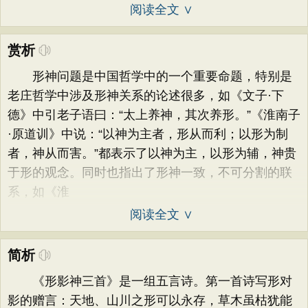
阅读全文 ∨
赏析
形神问题是中国哲学中的一个重要命题，特别是
老庄哲学中涉及形神关系的论述很多，如《文子·下
德》中引老子语曰：“太上养神，其次养形。”《淮南子
·原道训》中说：“以神为主者，形从而利；以形为制
者，神从而害。”都表示了以神为主，以形为辅，神贵
于形的观念。同时也指出了形神一致，不可分割的联
系，如《淮
阅读全文 ∨
简析
《形影神三首》是一组五言诗。第一首诗写形对
影的赠言：天地、山川之形可以永存，草木虽枯犹能