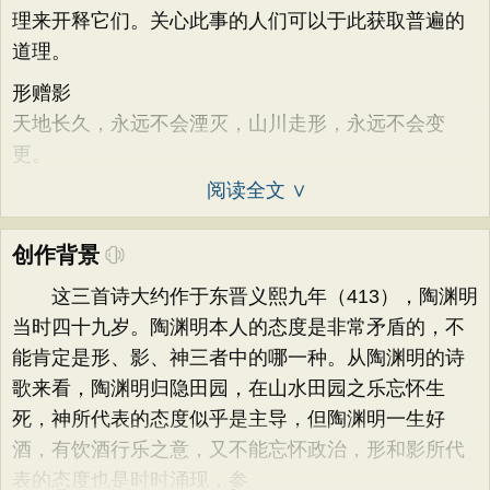
理来开释它们。关心此事的人们可以于此获取普遍的
道理。
形赠影
天地长久，永远不会湮灭，山川走形，永远不会变
更。
阅读全文 ∨
创作背景
这三首诗大约作于东晋义熙九年（413），陶渊明
当时四十九岁。陶渊明本人的态度是非常矛盾的，不
能肯定是形、影、神三者中的哪一种。从陶渊明的诗
歌来看，陶渊明归隐田园，在山水田园之乐忘怀生
死，神所代表的态度似乎是主导，但陶渊明一生好
酒，有饮酒行乐之意，又不能忘怀政治，形和影所代
表的态度也是时时涌现，参