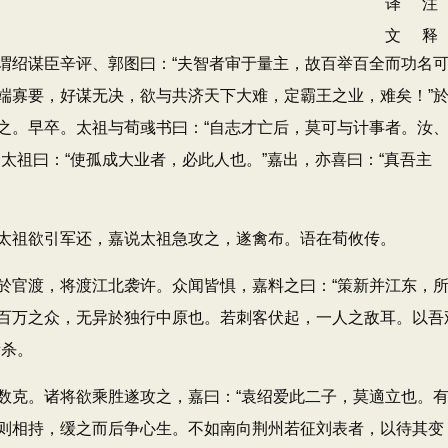
绍谋臣辛评、郭图曰：“夫智者审于量主，故百举百全而功名
端寡要，好谋无决，欲与共济天下大难，定霸王之业，难矣！”
之。早卒。太祖与荀彧书曰：“自志才亡后，莫可与计事者。汝
太祖曰：“使孤成大业者，必此人也。”嘉出，亦喜曰：“真吾主
祖欲引军还，嘉说太祖急攻之，遂禽布。语在荀攸传。
官渡，将渡江北袭许。众闻皆惧，嘉料之曰：“策新并江东，
百万之众，无异於独行中原也。若刺客伏起，一人之敌耳。以吾
所杀。
克。诸将欲乘胜遂攻之，嘉曰：“袁绍爱此二子，莫適立也。
则相持，缓之而后争心生。不如南向荆州若征刘表者，以待其变