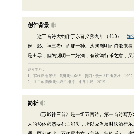
创作背景
这三首诗大约作于东晋义熙九年（413），
陶
形、影、神三者中的哪一种。从陶渊明的诗歌来看
是主导，但陶渊明一生好酒，有饮酒行乐之意，又
参考资料：
1、
郭维森 包景诚．陶渊明集全译．贵阳：贵州人民出版社，1992：
2、
孟二冬·陶渊明集译注·北京：中华书局，2019
简析
《形影神三首》是一组五言诗。第一首诗写形对
人的形体必然要死亡消失，所以应当及时饮酒行乐
通。既然如此，不如尽力立下善德，留给后人，这