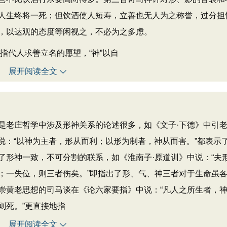
人生终将一死；但饮酒使人短寿，立善也无人为之称誉，过分担
，以达观的态度等闲视之，不必为之多虑。
指代人求善立名的愿望，“神”以自
展开阅读全文
老庄哲学中涉及形神关系的论述很多，如《文子·下德》中引
中说：“以神为主者，形从而利；以形为制者，神从而害。”都表示
了形神一致，不可分割的联系，如《淮南子·原道训》中说：“夫
；一失位，则三者伤矣。”即指出了形、气、神三者对于生命虽
崇黄老思想的司马谈在《论六家要指》中说：“凡人之所生者，
则死。”更直接地指
展开阅读全文