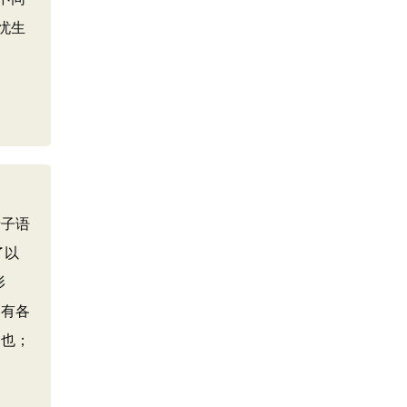
忧生
老子语
了以
形
各有各
神也；