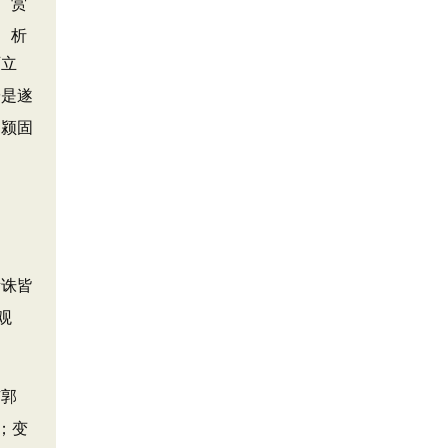
可立
於是遂
、颍固
所诛皆
观
有郭
；变