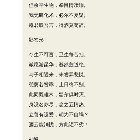
但余平生物，举目情凄洏。
我无腾化术，必尔不复疑。
愿君取吾言，得酒莫苟辞。
影答形
存生不可言，卫生每苦拙。
诚愿游昆华，邈然兹道绝。
与子相遇来，未尝异悲悦。
憩荫若暂乖，止日终不别。
此同既难常，黯尔俱时灭。
身没名亦尽，念之五情热。
立善有遗爱，胡为不自竭？
酒云能消忧，方此讵不劣！
神释