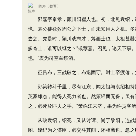
陈寿
〔魏晋〕
郭嘉字奉孝，颍川阳翟人也。初，北见袁绍，谓
也。袁公徒欲效周公之下士，而未知用人之机。多
去之。先是时，颍川戏志才，筹画士也，太祖甚器
多奇士，谁可以继之？”彧荐嘉。召见，论天下事。
也。”表为司空军祭酒。
征吕布，三战破之，布退固守。时士卒疲倦，太
孙策转斗千里，尽有江东，闻太祖与袁绍相持於
英豪雄杰，能得人死力者也。然策轻而无备，虽有
之，必死於匹夫之手。”策临江未济，果为许贡客
从破袁绍，绍死，又从讨谭、尚于黎阳，连战数
图、逢纪为之谋臣，必交斗其间，还相离也。急之