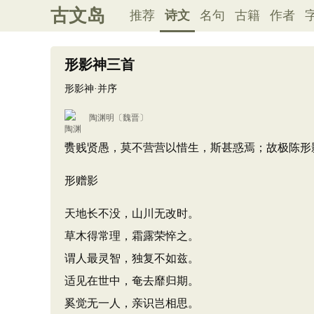
古文岛
推荐
诗文
名句
古籍
作者
形影神三首
形影神·并序
陶渊明
〔魏晋〕
贵贱贤愚，莫不营营以惜生，斯甚惑焉；故极陈形
形赠影
天地长不没，山川无改时。
草木得常理，霜露荣悴之。
谓人最灵智，独复不如兹。
适见在世中，奄去靡归期。
奚觉无一人，亲识岂相思。