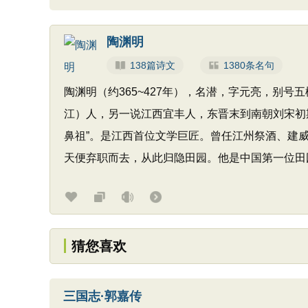
陶渊明
138篇诗文
1380条名句
陶渊明（约365~427年），名潜，字元亮，别
江）人，另一说江西宜丰人，东晋末到南朝刘宋初期
鼻祖”。是江西首位文学巨匠。曾任江州祭酒、建
天便弃职而去，从此归隐田园。他是中国第一位田
猜您喜欢
三国志·郭嘉传