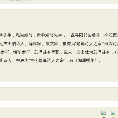
号五柳先生，私谥靖节，世称靖节先生，一说寻阳郡柴桑县（今江西
杰出的诗人、辞赋家、散文家。被誉为“隐逸诗人之宗”“田园诗
威参军、镇军参军、彭泽县令等职，最末一次出仕为彭泽县令，
园诗人，被称为“古今隐逸诗人之宗”，有《陶渊明集》。