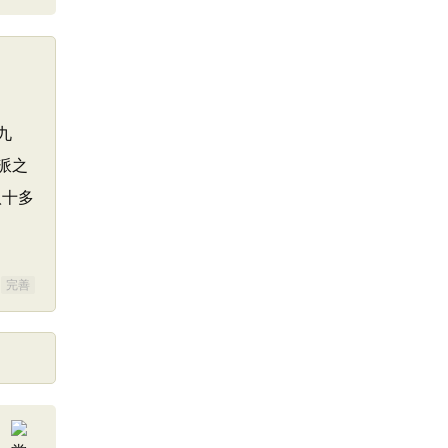
九
派之
八十多
完善