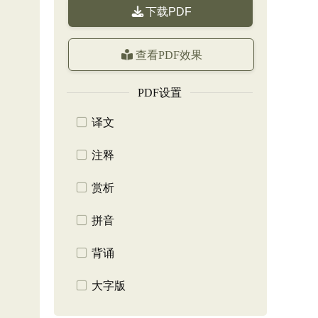
下载PDF
查看PDF效果
PDF设置
译文
注释
赏析
拼音
背诵
大字版