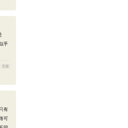
是
似乎
完善
只有
路可
不同