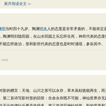
展开阅读全文
渊明
当时四十九岁。陶渊
明本
人的态度是非常矛盾的，不能肯定
，陶渊明归隐田园，在山水田园之乐忘怀生死，神所代表的态度
不能忘怀政治，形和影所代表的态度也是时时涌现，参杂其中。
4450
影的赠言：天地、山川之形可以永存，草木虽枯犹能再生，而
。第二首诗写影对形的回答：生命永存既不可能，神仙世界亦无
岂不比饮酒行乐要高尚得多。第三首诗写神针对形、影的苦衷和