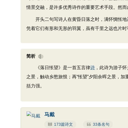
情景交融，是许多优秀诗作的重要艺术手段。然而
开头二句写诗人在黄昏日落之时，满怀惆怅地遥望
凭着它们有形和无形的羽翼，虽有千里之远也片时
简析
《落日怅望》是一首五言律
诗
，此诗为游子怀
之景，触动乡愁旅恨；再“怅望”夕阳余晖之景，
括力强。
马戴
173篇诗文
33条名句