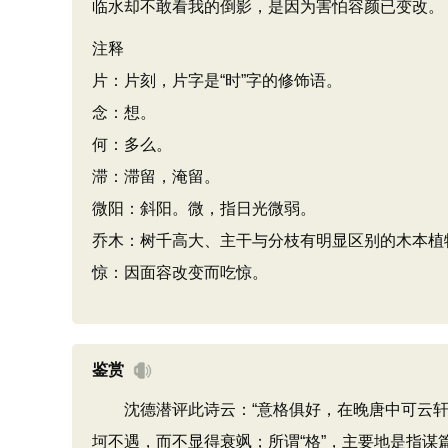
临水却不敢看我的倒影，是因为害怕容颜已变改。
注释
片：片刻，片字是“时”字的修饰语。
念：想。
何：多么。
滞：滞留，淹留。
微阳：斜阳。微，指日光微弱。
乔木：树千高大、主干与分枝有明显区别的木本植
惊：因面容改变而吃惊。
鉴赏
沈德潜评此诗云：“意格俱好，在晚唐中可云轩鹤
坷不遇，而不显得衰飒；所谓“格”，主要地是指