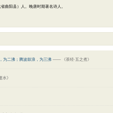
河北省曲阳县）人。晚唐时期著名诗人。
，为二沸；腾波鼓浪，为三沸
——
《茶经·五之煮》
逝水》