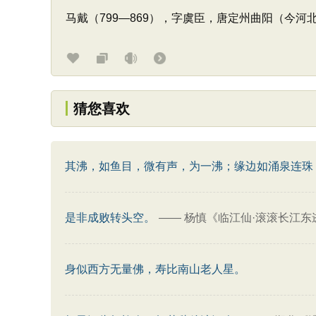
马戴（799—869），字虞臣，唐定州曲阳（今
猜您喜欢
其沸，如鱼目，微有声，为一沸；缘边如涌泉连珠
是非成败转头空。
——
杨慎《临江仙·滚滚长江东
身似西方无量佛，寿比南山老人星。