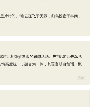
里片时间。”晚云孤飞于天际，归鸟投宿于林间，
时此刻微妙复杂的思想活动。先“怅望”云去鸟飞
与情高度统一，融合为一体，其语言明白如话、概
完善