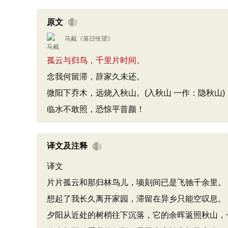
原文
马戴
《
落日怅望
》
孤云与归鸟，千里片时间。
念我何留滞，辞家久未还。
微阳下乔木，远烧入秋山。(入秋山 一作：隐秋山)
临水不敢照，恐惊平昔颜！
译文及注释
译文
片片孤云和那归林鸟儿，顷刻间已是飞驰千余里。
想起了我长久离开家园，滞留在异乡只能空叹息。
夕阳从近处的树梢往下沉落，它的余晖返照秋山，