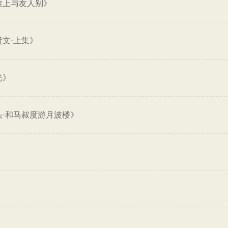
淮上与友人别》
贤文·上集》
光》
头·和马叔度游月波楼》