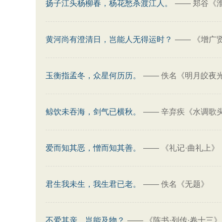
扬子江头杨柳春，杨花愁杀渡江人。
——
郑谷《
黄河尚有澄清日，岂能人无得运时？
——
《增广
玉衡指孟冬，众星何历历。
——
佚名《明月皎夜
鲸饮未吞海，剑气已横秋。
——
辛弃疾《水调歌
爱而知其恶，憎而知其善。
——
《礼记·曲礼上》
君生我未生，我生君已老。
——
佚名《无题》
不爱其亲，岂能及物？
——
《陈书·列传·卷十三》