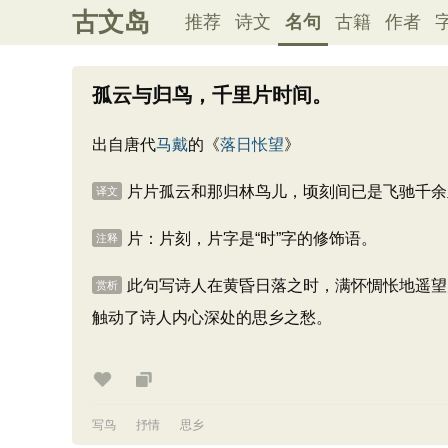
古文岛
推荐
诗文
名句
古籍
作者
孤云与归鸟，千里片时间。
出自唐代
马戴
的《
落日怅望
》
片片孤云和那归林鸟儿，顷刻间已是飞驰千余
译文
片：片刻，片字是“时”字的修饰语。
注释
此句写诗人在黄昏日落之时，满怀惆怅地遥望
赏析
触动了诗人内心深处的思乡之愁。
写鸟
抒情
思乡