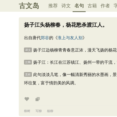
古文岛
推荐
诗文
名句
古籍
作者
扬子江头杨柳春，杨花愁杀渡江人。
出自唐代
郑谷
的《
淮上与友人别
》
扬子江边杨柳青青春意正浓，漫天飞扬的杨花
译文
扬子江：长江在江苏镇江、扬州一带的干流，
注释
此句淡淡几笔，像一幅清新秀丽的水墨画，景中
赏析
环往复，富于情韵美的风调。
柳树
写柳
杨柳