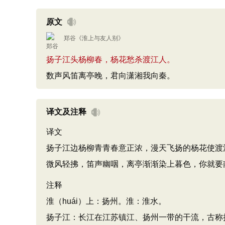
原文
郑谷
《
淮上与友人别
》
扬子江头杨柳春，杨花愁杀渡江人。
数声风笛离亭晚，君向潇湘我向秦。
译文及注释
译文
扬子江边杨柳青青春意正浓，漫天飞扬的杨花使渡
微风轻拂，笛声幽咽，离亭渐渐染上暮色，你就要
注释
淮（huái）上：扬州。淮：淮水。
扬子江：长江在江苏镇江、扬州一带的干流，古称