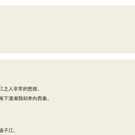
江之人非常的愁烦。
南下潇湘我却奔向西秦。
扬子江。