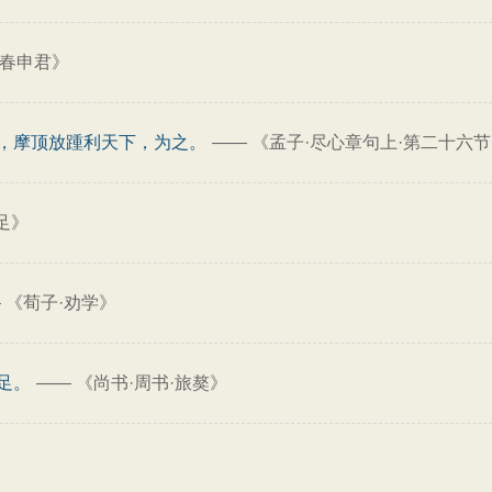
谓春申君》
，摩顶放踵利天下，为之。
——
《孟子·尽心章句上·第二十六
足》
—
《荀子·劝学》
足。
——
《尚书·周书·旅獒》
》