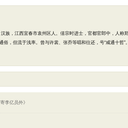
守愚，汉族，江西宜春市袁州区人。僖宗时进士，官都官郎中，人称
通俗，但流于浅率。曾与许裳、张乔等唱和往还，号“咸通十哲”
/ 寄李亿员外》