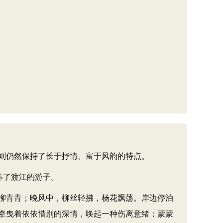
则仍然保持了长于抒情、富于风韵的特点。
坏了渡江的游子。
柳青青；晚风中，柳丝轻拂，杨花飘荡。岸边停泊
牵曳着依依惜别的深情，唤起一种伤离意绪；蒙蒙