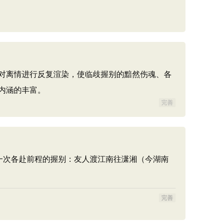
对离情进行反复渲染，使临歧握别的黯然伤魂、各
内涵的丰富。
完善
一次各赴前程的握别：友人渡江南往潇湘（今湖南
完善