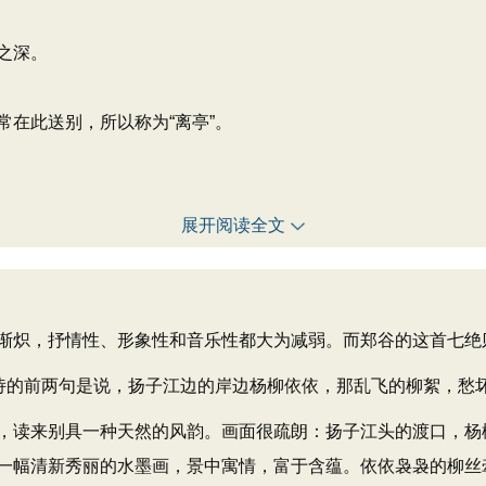
之深。
在此送别，所以称为“离亭”。
展开阅读全文
炽，抒情性、形象性和音乐性都大为减弱。而郑谷的这首七绝
的前两句是说，扬子江边的岸边杨柳依依，那乱飞的柳絮，愁
读来别具一种天然的风韵。画面很疏朗：扬子江头的渡口，杨
一幅清新秀丽的水墨画，景中寓情，富于含蕴。依依袅袅的柳丝