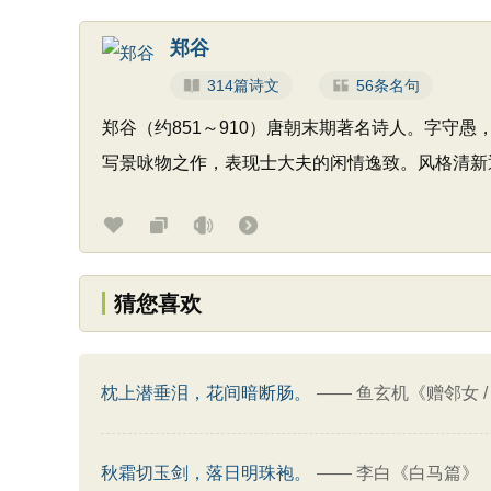
郑谷
314篇诗文
56条名句
郑谷（约851～910）唐朝末期著名诗人。字
写景咏物之作，表现士大夫的闲情逸致。风格清新
猜您喜欢
枕上潜垂泪，花间暗断肠。
——
鱼玄机《赠邻女 
秋霜切玉剑，落日明珠袍。
——
李白《白马篇》