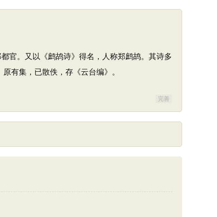
郑都官。又以《鹧鸪诗》得名，人称郑鹧鸪。其诗多
。原有集，已散佚，存《云台编》。
完善