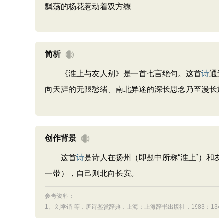
飘荡的杨花惹动着双方缭
简析
《淮上与友人别》是一首七言绝句。这首
诗
通
向天涯的无限愁绪、南北异途的深长思念乃至漫长
创作背景
这首
诗
是诗人在扬州（即题中所称“淮上”）
一带），自己则北向长安。
参考资料：
1、
刘学锴 等．唐诗鉴赏辞典．上海：上海辞书出版社，1983：1349