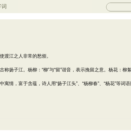
字词
使渡江之人非常的愁烦。
古称扬子江。杨柳：“柳”与“留”谐音，表示挽留之意。杨花：
寓情，富于含蕴，诗人用“扬子江头”、“杨柳春”、“杨花”等