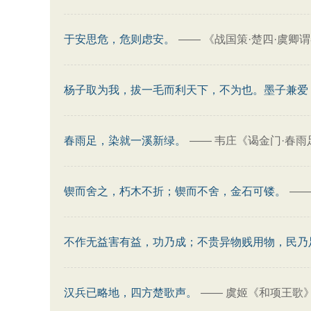
于安思危，危则虑安。
——
《战国策·楚四·虞卿
杨子取为我，拔一毛而利天下，不为也。墨子兼爱
春雨足，染就一溪新绿。
——
韦庄《谒金门·春雨
锲而舍之，朽木不折；锲而不舍，金石可镂。
—
不作无益害有益，功乃成；不贵异物贱用物，民乃
汉兵已略地，四方楚歌声。
——
虞姬《和项王歌