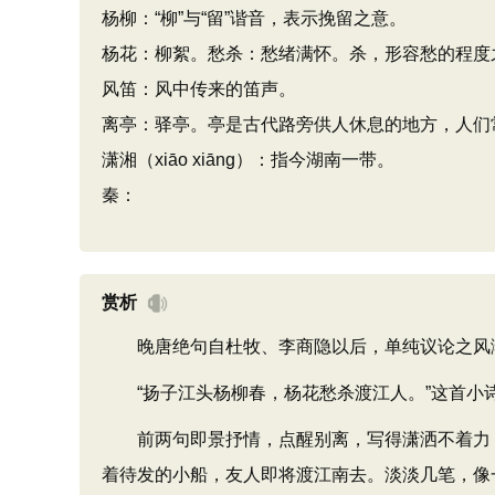
杨柳：“柳”与“留”谐音，表示挽留之意。
杨花：柳絮。愁杀：愁绪满怀。杀，形容愁的程度
风笛：风中传来的笛声。
离亭：驿亭。亭是古代路旁供人休息的地方，人们常
潇湘（xiāo xiāng）：指今湖南一带。
秦：
赏析
晚唐绝句自杜牧、李商隐以后，单纯议论之风渐
“扬子江头杨柳春，杨花愁杀渡江人。”这首小诗
前两句即景抒情，点醒别离，写得潇洒不着力，
着待发的小船，友人即将渡江南去。淡淡几笔，像