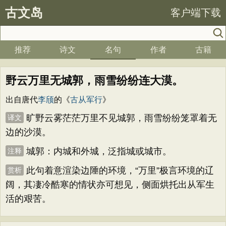
古文岛
客户端下载
推荐
诗文
名句
作者
古籍
野云万里无城郭，雨雪纷纷连大漠。
出自唐代
李颀
的《
古从军行
》
旷野云雾茫茫万里不见城郭，雨雪纷纷笼罩着无
译文
边的沙漠。
城郭：内城和外城，泛指城或城市。
注释
此句着意渲染边陲的环境，“万里”极言环境的辽
赏析
阔，其凄冷酷寒的情状亦可想见，侧面烘托出从军生
活的艰苦。