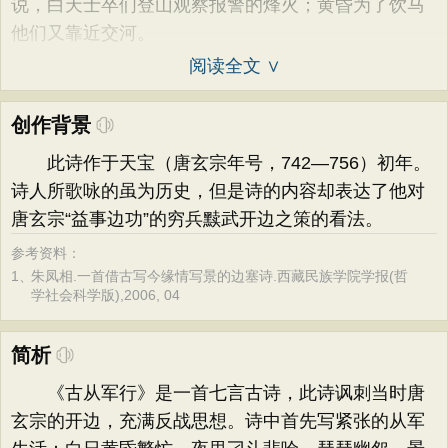
说，白天士卒们登山观察报警的烽火；黄昏为了饮马
他们又靠近交河。
阅读全文 ∨
创作背景
此诗作于天宝（唐玄宗年号，742—756）初年。
诗人所歌咏的虽为历史，但是诗的内容却表达了他对
唐玄宗“益事边功”的穷兵黩武开边之策的看法。
参考资料：
1、
朱凤相.一首借古写今缘情写景的边塞诗.西藏民族学院学报(哲
学社会科学版),2006, 04
简析
《古从军行》是一首七言古诗，此诗讽刺当时唐
玄宗的开边，充满反战思想。诗中首先写紧张的从军