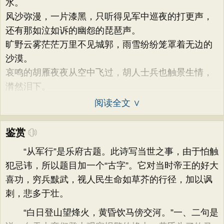
水。
风沙弥漫，一片漆黑，只听得见军中巡夜的打更声，
还有那如泣如诉的幽怨的琵琶声。
旷野云雾茫茫万里不见城郭，雨雪纷纷笼罩着无边的
沙漠。
哀鸣的胡雁夜夜从空中飞过，胡人士兵也触景生情，
潸然泪下。
阅读全文 ∨
鉴赏
“从军行”是乐府古题。此诗写当世之事，由于怕触
犯忌讳，所以题目加一个“古字”。它对当时帝王的好大
喜功，穷兵黩武，视人民生命如草芥的行径，加以讽
刺，悲多于壮。
“白日登山望烽火，黄昏饮马傍交河。”一、二句是