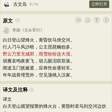
古文岛
立即打开
客户端
原文
李颀
《
古从军行
》
白日登山望烽火，黄昏饮马傍交河。
行人刁斗风沙暗，公主琵琶幽怨多。
野云万里无城郭，雨雪纷纷连大漠。
胡雁哀鸣夜夜飞，胡儿眼泪双双落。
闻道玉门犹被遮，应将性命逐轻车。
年年战骨埋荒外，空见蒲桃入汉家。
译文及注释
译文
白天登山观望报警的烽火台，黄昏时牵马到交河边饮