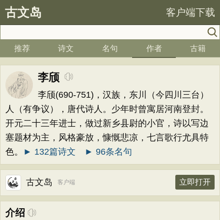
古文岛
客户端下载
推荐
诗文
名句
作者
古籍
李颀
李颀(690-751)，汉族，东川（今四川三台）
人（有争议），唐代诗人。少年时曾寓居河南登封。
开元二十三年进士，做过新乡县尉的小官，诗以写边
塞题材为主，风格豪放，慷慨悲凉，七言歌行尤具特
色。
► 132篇诗文
► 96条名句
古文岛
立即打开
客户端
介绍