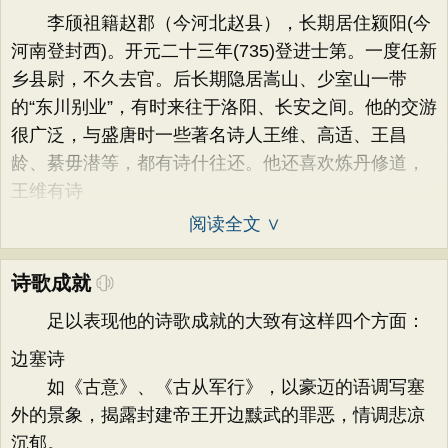
李颀祖籍赵郡（今河北赵县），长期居住颍阳(今
河南登封西)。开元二十三年(735)登进士第。一度任新
乡县尉，不久去官。后长期隐居嵩山、少室山一带
的“东川别业”，有时来往于洛阳、长安之间。他的交游
很广泛，与盛唐时一些著名诗人王维、高适、王昌
龄、綦毋潜等，都有诗什往还。他还喜欢炼丹修道，
王维有诗
阅读全文 ∨
诗歌成就
足以表现他的诗歌成就的大致有这样四个方面：
边塞诗
如《古意》、《古从军行》，以豪迈的语调写塞
外的景象，揭露封建帝王开边黩武的罪恶，情调悲凉
沉郁。