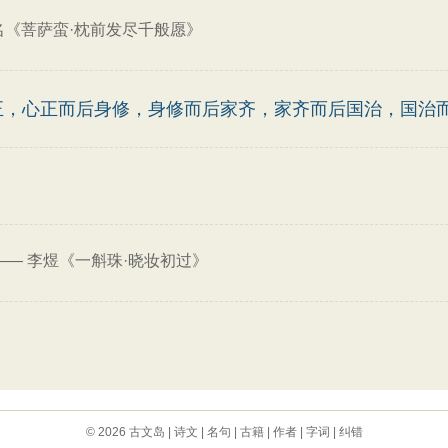
名《菩萨蛮·枕前发尽千般愿》
正，心正而后身修，身修而后家齐，家齐而后国治，国治
——
李煜《一斛珠·晓妆初过》
© 2026
古文岛
|
诗文
|
名句
|
古籍
|
作者
|
字词
|
纠错