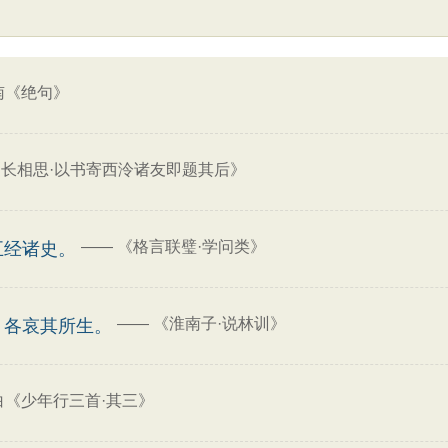
南《绝句》
长相思·以书寄西泠诸友即题其后》
——
《格言联璧·学问类》
五经诸史。
——
《淮南子·说林训》
，各哀其所生。
白《少年行三首·其三》