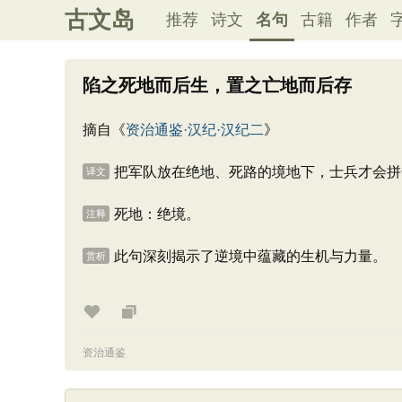
古文岛
推荐
诗文
名句
古籍
作者
陷之死地而后生，置之亡地而后存
摘自《
资治通鉴·汉纪·汉纪二
》
把军队放在绝地、死路的境地下，士兵才会拼
译文
死地：绝境。
注释
此句深刻揭示了逆境中蕴藏的生机与力量。
赏析
资治通鉴