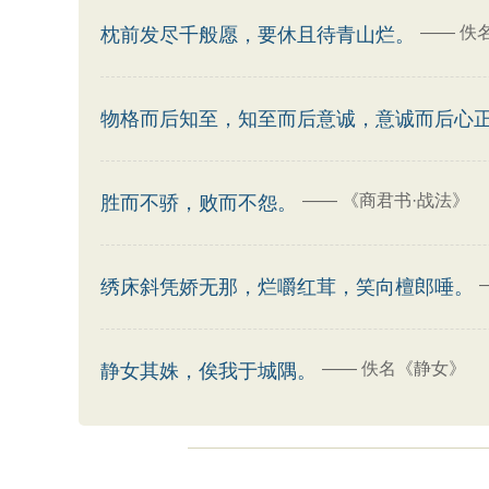
——
佚
枕前发尽千般愿，要休且待青山烂。
物格而后知至，知至而后意诚，意诚而后心
——
《商君书·战法》
胜而不骄，败而不怨。
绣床斜凭娇无那，烂嚼红茸，笑向檀郎唾。
——
佚名《静女》
静女其姝，俟我于城隅。