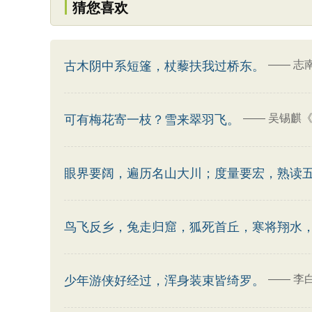
猜您喜欢
——
志
古木阴中系短篷，杖藜扶我过桥东。
——
吴锡麒《
可有梅花寄一枝？雪来翠羽飞。
眼界要阔，遍历名山大川；度量要宏，熟读
鸟飞反乡，兔走归窟，狐死首丘，寒将翔水
——
李
少年游侠好经过，浑身装束皆绮罗。