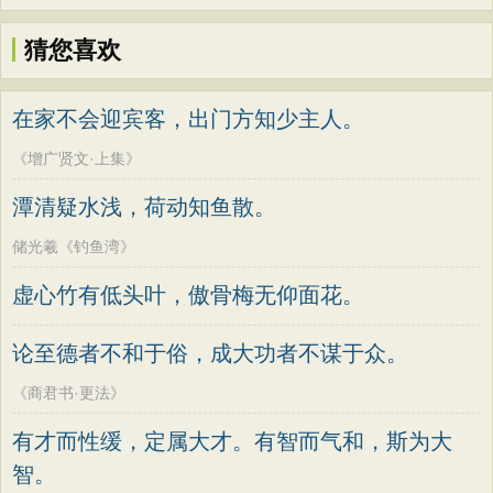
猜您喜欢
在家不会迎宾客，出门方知少主人。
《增广贤文·上集》
潭清疑水浅，荷动知鱼散。
储光羲《钓鱼湾》
虚心竹有低头叶，傲骨梅无仰面花。
论至德者不和于俗，成大功者不谋于众。
《商君书·更法》
有才而性缓，定属大才。有智而气和，斯为大
智。