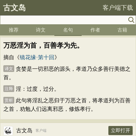
古文岛
客户端下载
推荐
诗文
名句
作者
古籍
万恶淫为首，百善孝为先。
摘自《
镜花缘·第十回
》
贪婪是一切邪恶的源头，孝道乃众多善行美德之
译文
首。
淫：过度，过分。
注释
此句将淫乱之恶归于万恶之首，将孝道列为百善
赏析
之首，劝勉人们远离邪恶，修炼孝行。
古文岛
立即打开
客户端