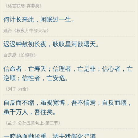
《格言联璧·存养类》
何计长来此，闲眠过一生。
姚合《秋夜月中登天坛》
迟迟钟鼓初长夜，耿耿星河欲曙天。
白居易《长恨歌》
信命者，亡寿夭；信理者，亡是非；信心者，亡
逆顺；信性者，亡安危。
《列子·力命》
自反而不缩，虽褐宽博，吾不惴焉；自反而缩，
虽千万人，吾往矣。
《孟子·公孙丑章句上·第二节》
一腔热血勤珍重，洒去犹能化碧涛。