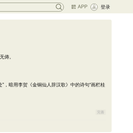
APP
登录
无俦。
处”，暗用李贺《金铜仙人辞汉歌》中的诗句“画栏桂
完善