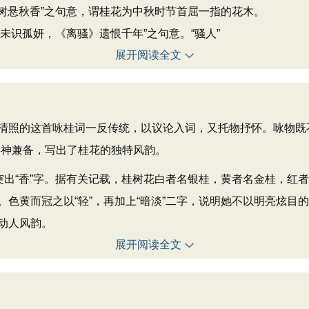
桂树悬秋香”之句意，谓桂花为中秋时节首屈一指的花木。
人未识孤妍，《离骚》遗恨千年”之句意。“骚人”
展开阅读全文
照的这首咏桂词一反传统，以议论入词，又托物抒怀。咏物既不
形神兼备，写出了桂花的独特风韵。
出“香”字。据有关记载，桂树花白者名银桂，黄者名金桂，红
色黄而冠之以“轻”，再加上“暗淡”二字，说明她不以明亮炫目
动人风韵。
展开阅读全文