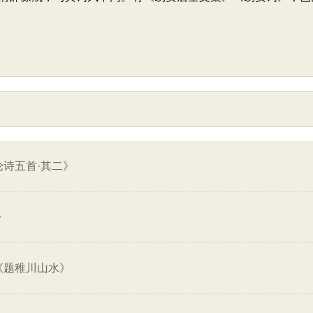
论诗五首·其二》
》
《题稚川山水》