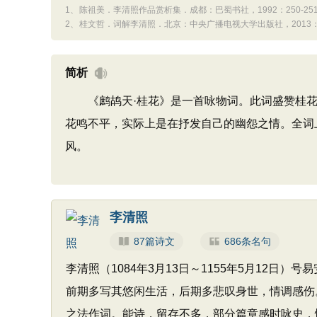
1、
陈祖美．李清照作品赏析集．成都：巴蜀书社，1992：250-25
2、
桂文哲．词解李清照．北京：中央广播电视大学出版社，2013：
简析
《鹧鸪天·桂花》是一首咏物词。此词盛赞桂花
花鸣不平，实际上是在抒发自己的幽怨之情。全词
风。
李清照
87篇诗文
686条名句
李清照（1084年3月13日～1155年5月12
前期多写其悠闲生活，后期多悲叹身世，情调感伤
之法作词。能诗，留存不多，部分篇章感时咏史，