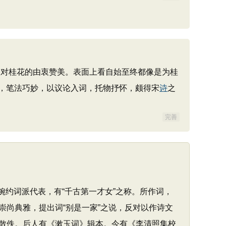
对桂花的由衷赞美。表面上看自始至终都像是为桂
，笔法巧妙，以议论入词，托物抒怀，颇得宋
诗
之
完善
，婉约词派代表，有“千古第一才女”之称。所作词，
尚典雅，提出词“别是一家”之说，反对以作诗文
散佚。后人有《漱玉词》辑本。今有《李清照集校