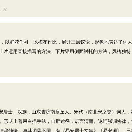
1
120
，以群花作衬，以梅花作比，展开三层议论，形象地表达了词人
上片运用直接描写的方法，下片采用侧面衬托的方法，风格独特
日）号易安居士，汉族，山东省济南章丘人。宋代（南北宋之交）词人
。形式上善用白描手法，自辟途径，语言清丽。论词强调协律，崇
情辞慷慨，与其词风不同。有《易安居士文集》《易安词》，已