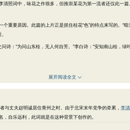
清照词中，咏花之作很多，但推崇某花为第一流者还仅此一篇
要原因。此篇的上片正是抓住桂花“色”的特点来写的。“暗淡轻黄
质。
问诗：“为问山东桂，无人何自芳。”李白诗：“安知南山桂，绿
展开阅读全文
者与丈夫赵明诚居住青州之时。由于北宋末年党争的牵累，
李清
名，自乐远利，此词就是在这种背景下创作的。