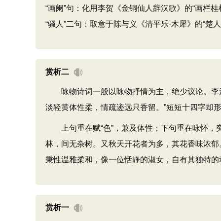
“画阑”句：化用李贺《金铜仙人辞汉歌》的“画栏
“骚人”二句：取意于陈与义《清平乐·木犀》的“楚
赏析二
咏物诗词一般以咏物抒情为主，绝少议论。李清
淡轻黄体性柔，情疏迹远只香留。”短短十四字却
上句重在赋“色”，兼及体性；下句重在咏怀，突
林，间无杂树。又秋天开花者为多，其花香味浓郁。
秉性温雅柔和，像一位恬静的淑女，自有其独特的
赏析一