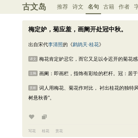
古文岛
推荐
诗文
名句
古籍
作者
梅定妒，菊应羞，画阑开处冠中秋。
出自宋代
李清照
的《
鹧鸪天·桂花
》
梅花肯定妒忌它，而它又足以令迟开的菊花感
译文
画阑：即画栏，指饰有彩绘的栏杆。冠：居于
注释
词人用梅花、菊花作对比， 衬出桂花的独特
赏析
树悬秋香”。
写花
桂花
赏花