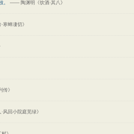
枝。
——
陶渊明《饮酒·其八》
·寒蝉凄切》
》
列传》
人·风回小院庭芜绿》
江村》