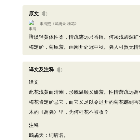
原文
李清照
《
鹧鸪天·桂花
》
暗淡轻黄体性柔，情疏迹远只香留。何须浅碧深红
梅定妒，菊应羞。画阑开处冠中秋。骚人可煞无情思
译文及注释
译文
此花浅黄而清幽，形貌温顺又娇羞。性情萧疏远离
梅花肯定妒忌它，而它又足以令迟开的菊花感到害
木的《离骚》里，为何桂花不被收？
注释
鹧鸪天：词牌名。