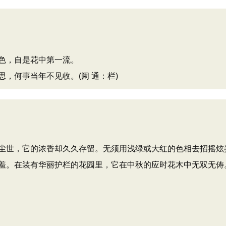
色，自是花中第一流。
，何事当年不见收。(阑 通：栏)
尘世，它的浓香却久久存留。无须用浅绿或大红的色相去招摇炫
羞。在装有华丽护栏的花园里，它在中秋的应时花木中无双无俦