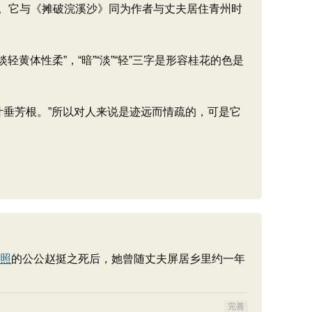
。它与《摊破浣溪沙》同为作者与丈夫居住青州时
体性柔”，“暗”“淡”“轻”三字是形容桂花的色是
叶垂芳根。”所以对人来说是迹远而情疏的，可是它
照
的公公赵挺之死后，她曾随丈夫屏居乡里约一年
完善