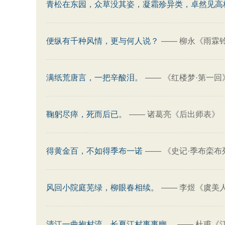
青松在东园，众草没其姿，凝霜殄异类，卓然见高
便纵有千种风情，更与何人说？
——
柳永《雨霖铃
满纸荒唐言，一把辛酸泪。
——
《红楼梦·第一回
鞠躬尽瘁，死而后已。
——
诸葛亮《后出师表》
得黄金百，不如得季布一诺
——
《史记·季布栾布
风回小院庭芜绿，柳眼春相续。
——
李煜《虞美
清江一曲抱村流，长夏江村事事幽。
——
杜甫《