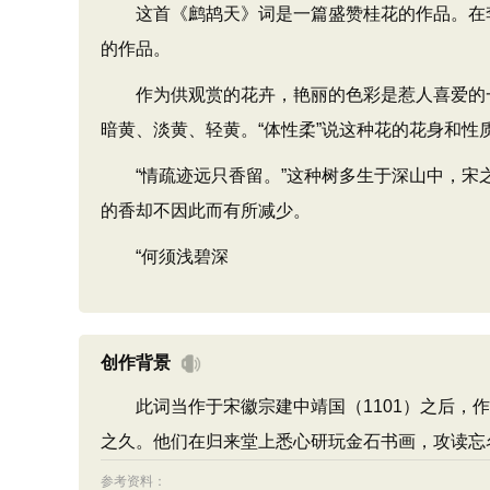
这首《鹧鸪天》词是一篇盛赞桂花的作品。在李
的作品。
作为供观赏的花卉，艳丽的色彩是惹人喜爱的一个重
暗黄、淡黄、轻黄。“体性柔”说这种花的花身和性
“情疏迹远只香留。”这种树多生于深山中，宋之
的香却不因此而有所减少。
“何须浅碧深
创作背景
此词当作于宋徽宗建中靖国（1101）之后，作
之久。他们在归来堂上悉心研玩金石书画，攻读忘
参考资料：