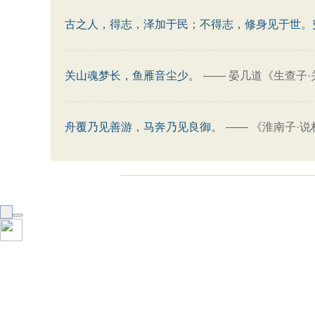
古之人，得志，泽加于民；不得志，修身见于世。
关山魂梦长，鱼雁音尘少。
——
晏几道《生查子·
舟覆乃见善游，马奔乃见良御。
——
《淮南子·说