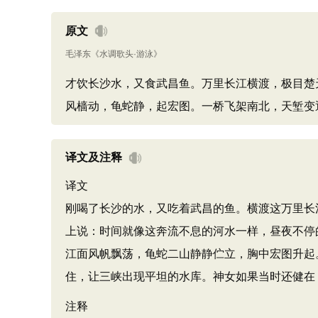
原文
毛泽东
《
水调歌头·游泳
》
才饮长沙水，又食武昌鱼。万里长江横渡，极目楚
风樯动，龟蛇静，起宏图。一桥飞架南北，天堑变
译文及注释
译文
刚喝了长沙的水，又吃着武昌的鱼。横渡这万里长
上说：时间就像这奔流不息的河水一样，昼夜不停
江面风帆飘荡，龟蛇二山静静伫立，胸中宏图升起
住，让三峡出现平坦的水库。神女如果当时还健在
注释