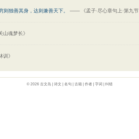
穷则独善其身，达则兼善天下。
——
《孟子·尽心章句上·第九
关山魂梦长》
林训》
© 2026
古文岛
|
诗文
|
名句
|
古籍
|
作者
|
字词
|
纠错