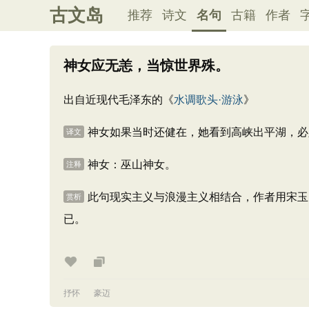
古文岛
推荐
诗文
名句
古籍
作者
神女应无恙，当惊世界殊。
出自近现代毛泽东的《
水调歌头·游泳
》
神女如果当时还健在，她看到高峡出平湖，必
译文
神女：巫山神女。
注释
此句现实主义与浪漫主义相结合，作者用宋玉
赏析
已。
抒怀
豪迈