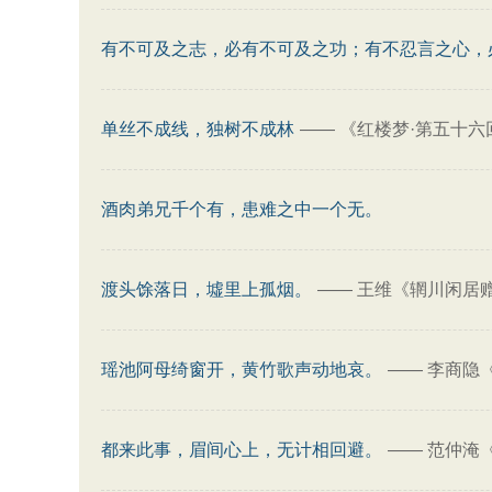
有不可及之志，必有不可及之功；有不忍言之心，
单丝不成线，独树不成林
——
《红楼梦·第五十六
酒肉弟兄千个有，患难之中一个无。
渡头馀落日，墟里上孤烟。
——
王维《辋川闲居
瑶池阿母绮窗开，黄竹歌声动地哀。
——
李商隐
都来此事，眉间心上，无计相回避。
——
范仲淹