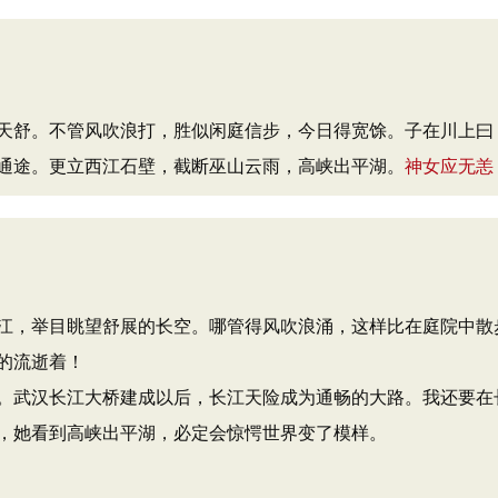
天舒。不管风吹浪打，胜似闲庭信步，今日得宽馀。子在川上曰
通途。更立西江石壁，截断巫山云雨，高峡出平湖。
神女应无恙
江，举目眺望舒展的长空。哪管得风吹浪涌，这样比在庭院中散
的流逝着！
。武汉长江大桥建成以后，长江天险成为通畅的大路。我还要在
，她看到高峡出平湖，必定会惊愕世界变了模样。