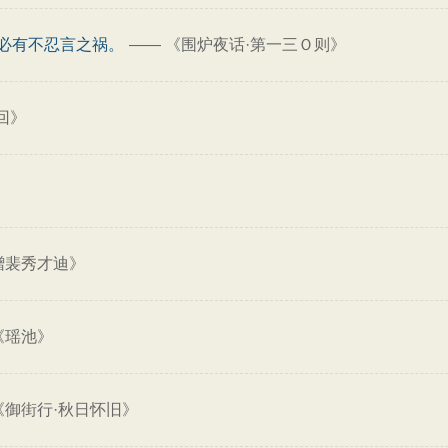
必有不忍言之祸。
——
《围炉夜话·第一三Ｏ则》
回》
赠裴秀才迪》
《瑶池》
《御街行·秋日怀旧》