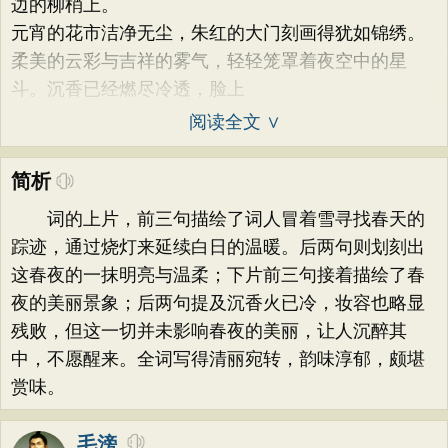
边的柳梢上。
元宵的花市洁净无尘，朱红的大门刻画得犹如锦绣。
柔美的云彩与吉祥的雾气，轻轻笼罩着夜空中的星
斗。沉香已经燃尽冷透，脸上
阅读全文 ∨
简析
词的上片，前三句描绘了词人冒着雪寻找春天的
踪迹，通过烧灯来延续白日的温暖。后两句则划刻出
这春夜的一抹明亮与温柔；下片前三句接着描绘了春
夜的美丽景象；后两句提及沉香火已冷，妆容也略显
残败，但这一切并未影响春夜的美丽，让人沉醉其
中，不愿醒来。全词写得清丽宛转，韵味淳郁，颇堪
赏味。
毛滂