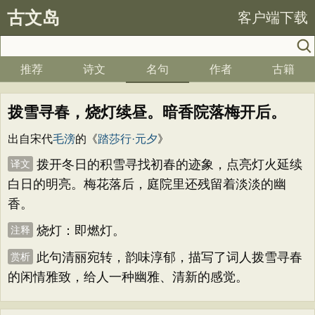
古文岛
客户端下载
推荐
诗文
名句
作者
古籍
拨雪寻春，烧灯续昼。暗香院落梅开后。
出自宋代
毛滂
的《
踏莎行·元夕
》
拨开冬日的积雪寻找初春的迹象，点亮灯火延续
译文
白日的明亮。梅花落后，庭院里还残留着淡淡的幽
香。
烧灯：即燃灯。
注释
此句清丽宛转，韵味淳郁，描写了词人拨雪寻春
赏析
的闲情雅致，给人一种幽雅、清新的感觉。