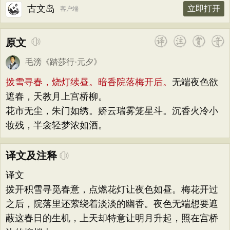
古文岛
立即打开
客户端
原文
毛滂
《
踏莎行·元夕
》
拨雪寻春，烧灯续昼。暗香院落梅开后。
无端夜色欲
遮春，天教月上宫桥柳。
花市无尘，朱门如绣。娇云瑞雾笼星斗。沉香火冷小
妆残，半衾轻梦浓如酒。
译文及注释
译文
拨开积雪寻觅春意，点燃花灯让夜色如昼。梅花开过
之后，院落里还萦绕着淡淡的幽香。夜色无端想要遮
蔽这春日的生机，上天却特意让明月升起，照在宫桥