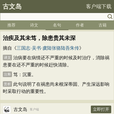
古文岛
客户端下载
推荐
诗文
名句
作者
古籍
治疾及其未笃，除患贵其未深
摘自《
三国志·吴书·虞陆张骆陆吾朱传
》
治病要在病情还不严重的时候及时治疗，消除祸
译文
患要在还不严重的时候赶快清除。
笃：沉重。
注释
此句说明了在祸患尚未根深蒂固、产生深远影响
赏析
时采取行动的重要性。
古文岛
立即打开
客户端