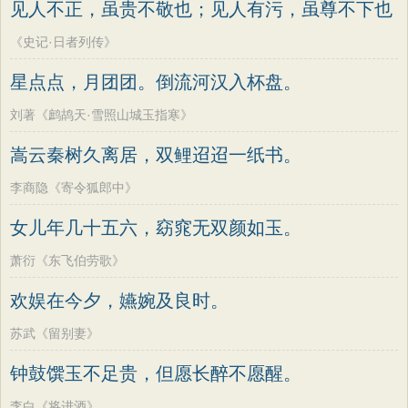
见人不正，虽贵不敬也；见人有污，虽尊不下也
《史记·日者列传》
星点点，月团团。倒流河汉入杯盘。
刘著《鹧鸪天·雪照山城玉指寒》
嵩云秦树久离居，双鲤迢迢一纸书。
李商隐《寄令狐郎中》
女儿年几十五六，窈窕无双颜如玉。
萧衍《东飞伯劳歌》
欢娱在今夕，嬿婉及良时。
苏武《留别妻》
钟鼓馔玉不足贵，但愿长醉不愿醒。
李白《将进酒》