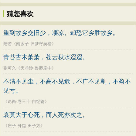
猜您喜欢
重到故乡交旧少，凄凉。却恐它乡胜故乡。
陆游《南乡子·归梦寄吴樯》
青苔古木萧萧，苍云秋水迢迢。
张可久《天净沙·鲁卿庵中》
不清不见尘，不高不见危，不广不见削，不盈不
见亏。
《论衡·卷三十·自纪篇》
哀莫大于心死，而人死亦次之。
《庄子·外篇·田子方》