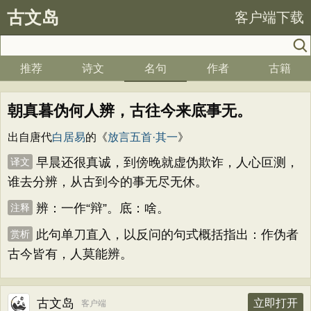
古文岛
客户端下载
推荐
诗文
名句
作者
古籍
朝真暮伪何人辨，古往今来底事无。
出自唐代
白居易
的《
放言五首·其一
》
早晨还很真诚，到傍晚就虚伪欺诈，人心叵测，
译文
谁去分辨，从古到今的事无尽无休。
辨：一作“辩”。底：啥。
注释
此句单刀直入，以反问的句式概括指出：作伪者
赏析
古今皆有，人莫能辨。
古文岛
立即打开
客户端