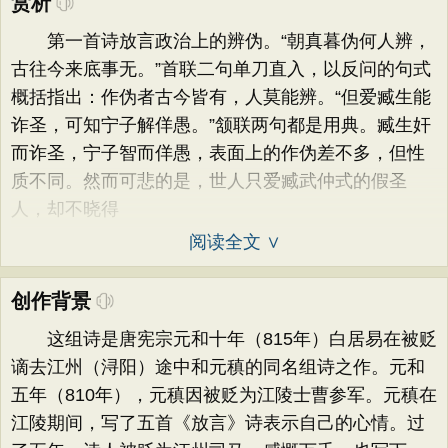
赏析
第一首诗放言政治上的辨伪。“朝真暮伪何人辨，
古往今来底事无。”首联二句单刀直入，以反问的句式
概括指出：作伪者古今皆有，人莫能辨。“但爱臧生能
诈圣，可知宁子解佯愚。”颔联两句都是用典。臧生奸
而诈圣，宁子智而佯愚，表面上的作伪差不多，但性
质不同。然而可悲的是，世人只爱臧武仲式的假圣
人，却不晓得
阅读全文 ∨
创作背景
这组诗是唐宪宗元和十年（815年）白居易在被贬
谪去江州（浔阳）途中和元稹的同名组诗之作。元和
五年（810年），元稹因被贬为江陵士曹参军。元稹在
江陵期间，写了五首《放言》诗表示自己的心情。过