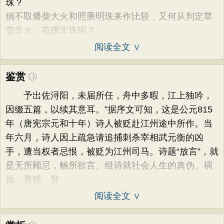
珠？
倘不取燔柴大火和照乘明珠来作比较，又何从判定草
萤非火，荷露非珠呢？
阅读全文 ∨
鉴赏
予出佐浔阳，未届所任，舟中多暇，江上独吟，
因缀五篇，以续其意耳。”据序文可知，这是公元815
年（唐宪宗元和十年）诗人被贬赴江州途中所作。当
年六月，诗人因上疏急请追捕刺杀宰相武元衡的凶
手，遭当权者忌恨，被贬为江州司马。诗题“放言”，就
是无所顾忌，畅所欲言。组诗就社会人生的真伪、祸
福、贵贱、贫
阅读全文 ∨