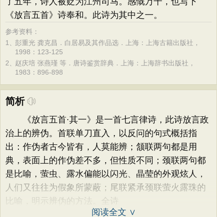
了五年，诗人被贬为江州司马。感慨万千，也写下
《放言五首》诗奉和。此诗为其中之一。
参考资料：
1、
彭重光 龚克昌．白居易及其作品选．上海：上海古籍出版社，
1998：123-125
2、
赵庆培 张燕瑾 等．唐诗鉴赏辞典．上海：上海辞书出版社，
1983：896-898
简析
《放言五首·其一》是一首七言律诗，此诗放言政
治上的辨伪。首联单刀直入，以反问的句式概括指
出：作伪者古今皆有，人莫能辨；颔联两句都是用
典，表面上的作伪差不多，但性质不同；颈联两句都
是比喻，萤虫、露水偏能以闪光、晶莹的外观炫人，
人们又往往为假象所蒙蔽；尾联紧承颈联萤火露珠的
比喻，明示辨伪的方法。全诗
阅读全文 ∨