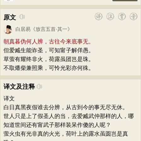
原文
白居易
《
放言五首·其一
》
朝真暮伪何人辨，古往今来底事无。
但爱臧生能诈圣，可知甯子解佯愚。
草萤有耀终非火，荷露虽团岂是珠。
不取燔柴兼照乘，可怜光彩亦何殊。
译文及注释
译文
白日真黑夜假谁去分辨，从古到今的事无尽无休。
世人只是上了假圣人的当，去爱臧武仲那样的人，哪
知道世间还有甯武子那样装呆作傻的人呢？
萤火虫有光非真的火光，荷叶上的露水虽圆岂是真