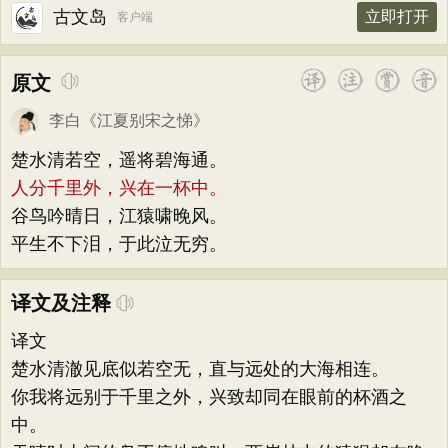
古文岛
立即打开
客户端
原文
李白
《
江夏别宋之悌
》
楚水清若空，遥将碧海通。
人分千里外，兴在一杯中。
谷鸟吟晴日，江猿啸晚风。
平生不下泪，于此泣无穷。
译文及注释
译文
楚水清澈见底似若空无，直与远处的大海相连。
你我将远别于千里之外，兴致却同在眼前的杯酒之
中。