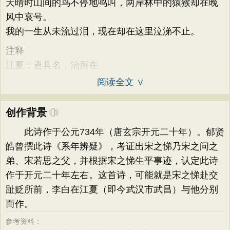
天晴时山间的鸟不停地鸣叫，两岸林中的猿猴却在晚
风中哀号。
我的一生从未流过泪，现在却在这里泣涕不止。
注释
江夏：唐县名，治所在
阅读全文 ∨
创作背景
此诗作于公元734年（唐玄宗开元二十年）。郁贤
皓曾撰此诗《系年辨疑》，考证出宋之悌乃宋之问之
弟、宋若思之父，并根据宋之悌生平事迹，认定此诗
作于开元二十年左右。这首诗，可能就是宋之悌赴交
趾贬所前，李白在江夏（即今武汉市武昌）与他分别
而作。
参考资料：