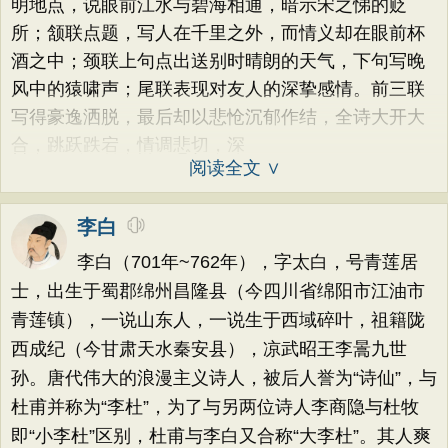
明地点，说眼前江水与碧海相通，暗示宋之悌的贬
所；颔联点题，写人在千里之外，而情义却在眼前杯
酒之中；颈联上句点出送别时晴朗的天气，下句写晚
风中的猿啸声；尾联表现对友人的深挚感情。前三联
写得豪逸洒脱，最后却以悲怆沉郁作结，全诗大开大
合，跳跃跌宕，情调悲切，深
阅读全文 ∨
李白
李白（701年~762年），字太白，号青莲居
士，出生于蜀郡绵州昌隆县（今四川省绵阳市江油市
青莲镇），一说山东人，一说生于西域碎叶，祖籍陇
西成纪（今甘肃天水秦安县），凉武昭王李暠九世
孙。唐代伟大的浪漫主义诗人，被后人誉为“诗仙”，与
杜甫并称为“李杜”，为了与另两位诗人李商隐与杜牧
即“小李杜”区别，杜甫与李白又合称“大李杜”。其人爽