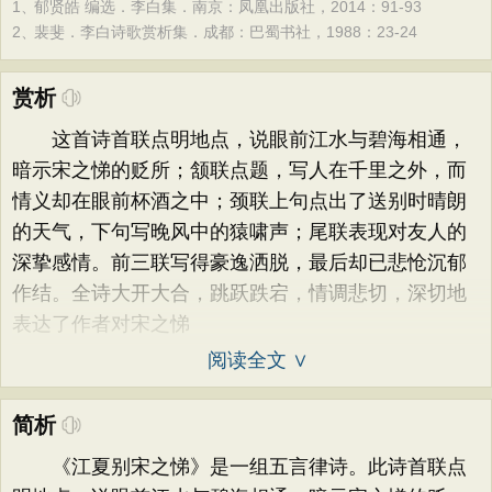
1、
郁贤皓 编选．李白集．南京：凤凰出版社，2014：91-93
2、
裴斐．李白诗歌赏析集．成都：巴蜀书社，1988：23-24
赏析
这首诗首联点明地点，说眼前江水与碧海相通，
暗示宋之悌的贬所；颔联点题，写人在千里之外，而
情义却在眼前杯酒之中；颈联上句点出了送别时晴朗
的天气，下句写晚风中的猿啸声；尾联表现对友人的
深挚感情。前三联写得豪逸洒脱，最后却已悲怆沉郁
作结。全诗大开大合，跳跃跌宕，情调悲切，深切地
表达了作者对宋之悌
阅读全文 ∨
简析
《江夏别宋之悌》是一组五言律诗。此诗首联点