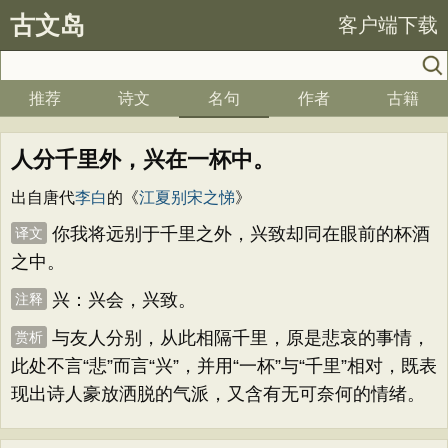
古文岛
客户端下载
推荐
诗文
名句
作者
古籍
人分千里外，兴在一杯中。
出自唐代
李白
的《
江夏别宋之悌
》
你我将远别于千里之外，兴致却同在眼前的杯酒
译文
之中。
兴：兴会，兴致。
注释
与友人分别，从此相隔千里，原是悲哀的事情，
赏析
此处不言“悲”而言“兴”，并用“一杯”与“千里”相对，既表
现出诗人豪放洒脱的气派，又含有无可奈何的情绪。