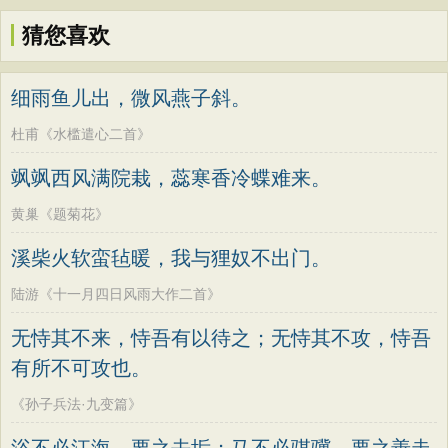
猜您喜欢
细雨鱼儿出，微风燕子斜。
杜甫《水槛遣心二首》
飒飒西风满院栽，蕊寒香冷蝶难来。
黄巢《题菊花》
溪柴火软蛮毡暖，我与狸奴不出门。
陆游《十一月四日风雨大作二首》
无恃其不来，恃吾有以待之；无恃其不攻，恃吾
有所不可攻也。
《孙子兵法·九变篇》