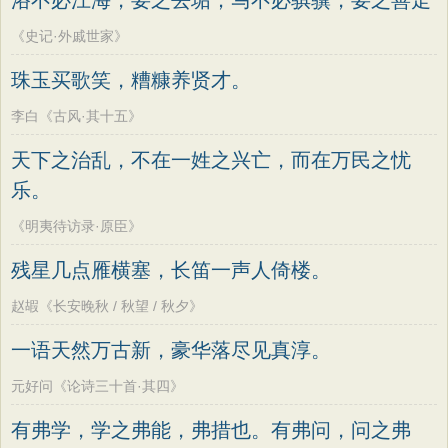
浴不必江海，要之去垢；马不必骐骥，要之善走
《史记·外戚世家》
珠玉买歌笑，糟糠养贤才。
李白《古风·其十五》
天下之治乱，不在一姓之兴亡，而在万民之忧
乐。
《明夷待访录·原臣》
残星几点雁横塞，长笛一声人倚楼。
赵嘏《长安晚秋 / 秋望 / 秋夕》
一语天然万古新，豪华落尽见真淳。
元好问《论诗三十首·其四》
有弗学，学之弗能，弗措也。有弗问，问之弗