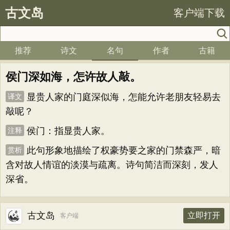
古文岛
客户端下载
推荐
诗文
名句
作者
古籍
侯门深如海，怎许故人敲。
显贵人家的门庭深似海，怎能允许老朋友轻易去
译文
敲呢？
侯门：指显贵人家。
注释
此句形象地描绘了权豪势要之家的门禁森严，暗
赏析
含对故人情谊的淡漠与疏离。诗句简洁而深刻，发人
深省。
古文岛
立即打开
客户端