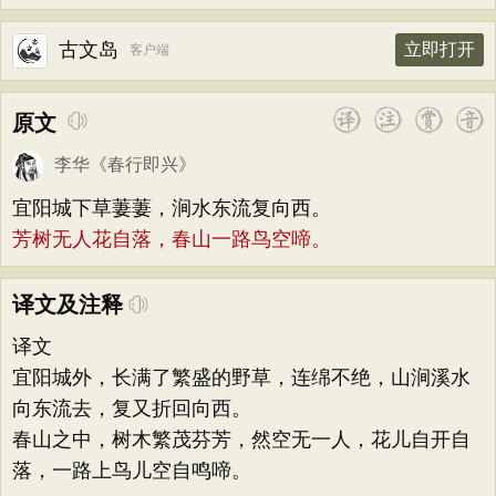
古文岛
立即打开
客户端
原文
李华
《
春行即兴
》
宜阳城下草萋萋，涧水东流复向西。
芳树无人花自落，春山一路鸟空啼。
译文及注释
译文
宜阳城外，长满了繁盛的野草，连绵不绝，山涧溪水
向东流去，复又折回向西。
春山之中，树木繁茂芬芳，然空无一人，花儿自开自
落，一路上鸟儿空自鸣啼。