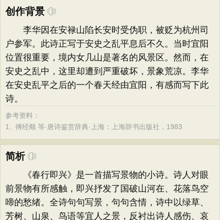
创作背景
李华因在安禄山陷长安时受伪职，被贬为杭州司
户参军。此诗正写于安史之乱平息后不久。当时宜阳
位置很重要，境内女几山是著名的风景区。然而，在
安史之乱中，这里却遭到严重破坏，景象荒凉。李华
在安史乱平之后的一个春天经由宜阳，有感而写下此
诗。
参考资料：
1、
傅经顺 等·唐诗鉴赏辞典·上海：上海辞书出版社，1983
简析
《春行即兴》是一首描写景物的小诗。诗人对眼
前景物有所感触，即兴抒发了国破山河在、花落鸟空
啼的愁绪。全诗句句写景，句句含情，诗中以绿草、
芳树、山泉、鸟语等宜人之景，反衬出诗人感伤、哀