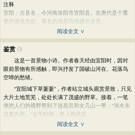
注释
宜阳：古县名，今河南洛阳市宜阳县。在唐代是个重
要的游览去处，著名的连昌宫就建在这里。
阅读全文 ∨
鉴赏
这是一首景物小诗。作者春天经由宜阳时，因对
眼前景物有所感触，即兴抒发了国破山河在、花落鸟
空啼的愁绪。
“宜阳城下草萋萋”，作者站立城头观赏景致，只见
大片土地荒芜，处处长满了茂盛的野草。接着，一笔
便把人们的视野带到了连昌宫和女几山一带：“涧水东
流复向西。”太平时期，登上那武后
阅读全文 ∨