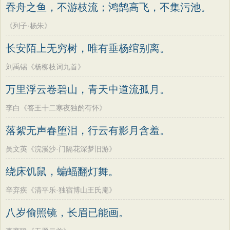
吞舟之鱼，不游枝流；鸿鹄高飞，不集污池。
《列子·杨朱》
长安陌上无穷树，唯有垂杨绾别离。
刘禹锡《杨柳枝词九首》
万里浮云卷碧山，青天中道流孤月。
李白《答王十二寒夜独酌有怀》
落絮无声春堕泪，行云有影月含羞。
吴文英《浣溪沙·门隔花深梦旧游》
绕床饥鼠，蝙蝠翻灯舞。
辛弃疾《清平乐·独宿博山王氏庵》
八岁偷照镜，长眉已能画。