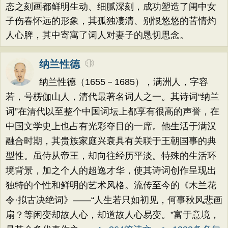
态之刻画都鲜明生动、细腻深刻，成功塑造了闺中女
子伤春怀远的形象，其孤独凄清、别恨悠悠的苦情灼
人心脾，其中寄寓了词人对妻子的恳切思念。
纳兰性德
纳兰性德（1655－1685），满洲人，字容
若，号楞伽山人，清代最著名词人之一。其诗词“纳兰
词”在清代以至整个中国词坛上都享有很高的声誉，在
中国文学史上也占有光彩夺目的一席。他生活于满汉
融合时期，其贵族家庭兴衰具有关联于王朝国事的典
型性。虽侍从帝王，却向往经历平淡。特殊的生活环
境背景，加之个人的超逸才华，使其诗词创作呈现出
独特的个性和鲜明的艺术风格。流传至今的《木兰花
令·拟古决绝词》——“人生若只如初见，何事秋风悲画
扇？等闲变却故人心，却道故人心易变。”富于意境，