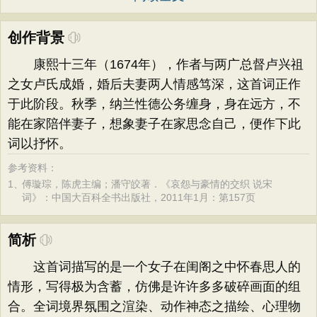
创作背景
康熙十三年（1674年），作者与两广总督卢兴祖
之女卢氏成婚，婚后夫妻两人情感笃深，这首词正作
于此阶段。秋季，纳兰性德公务缠身，身在远方，不
能在家陪伴妻子，想象妻子在家思念自己，便作下此
词以抒怀。
参考资料：
1、
傅璇琮，陈虎主编；潘守皎著．《哀怨与豪情的交织 说宋
词》：中国大百科全书出版社，2011年1月：第157页
简析
这首词描写的是一个女子在闺阁之中怀春思人的
情形，写得极为含蓄，仿佛是许许多多破碎画面的组
合。全词境界氛围之渲染、动作神态之描绘、心理物