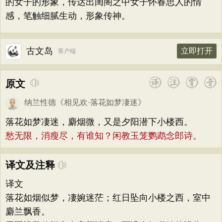
的女子的形象，传达出闺阁之中女子怀春思人的情
感，笔触细腻生动，形象传神。
古文岛
立即打开
客户端
原文
纳兰性德
《
相见欢·落花如梦凄迷
》
落花如梦凄迷，麝烟微，又是夕阳潜下小楼西。
愁无限，消瘦尽，有谁知？闲教玉笼鹦鹉念郎诗。
译文及注释
译文
落花如烟似梦，凄婉迷茫；红日坠向小楼之西，室中
麝兰飘香。