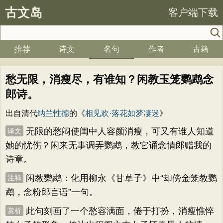
古文岛
客户端下载
推荐
诗文
名句
作者
古籍
愁无限，消瘦尽，有谁知？闲教玉笼鹦鹉念
郎诗。
出自清代
纳兰性德
的《
相见欢·落花如梦凄迷
》
无限的愁闷使闺中人容颜消瘦，可又有谁人知道
译文
她的忧伤？闲来无事调弄鹦鹉，教它诵念情郎赠我的
诗章。
闲教鹦鹉：化用柳永《甘草子》中“却傍金笼教鹦
注释
鹉，念粉郎言语”一句。
此句刻画了一个愁容满面，倦于打扮，消瘦憔悴
赏析