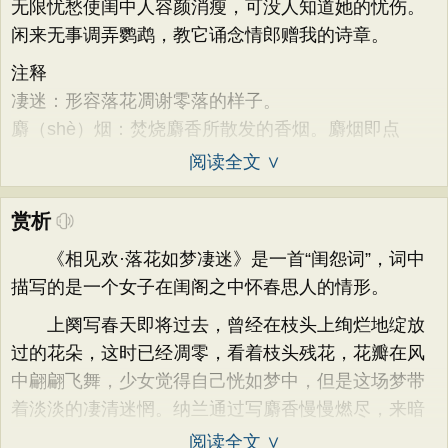
无限忧愁使闺中人容颜消瘦，可没人知道她的忧伤。
闲来无事调弄鹦鹉，教它诵念情郎赠我的诗章。
注释
凄迷：形容落花凋谢零落的样子。
麝（shè）烟：焚烧麝香所散发的香烟。麝烟即点
阅读全文 ∨
赏析
《相见欢·落花如梦凄迷》是一首“闺怨词”，词中
描写的是一个女子在闺阁之中怀春思人的情形。
上阕写春天即将过去，曾经在枝头上绚烂地绽放
过的花朵，这时已经凋零，看着枝头残花，花瓣在风
中翩翩飞舞，少女觉得自己恍如梦中，但是这场梦带
着淡淡的凄清迷惘。纳兰通过写麝香慢慢燃尽，来暗
阅读全文 ∨