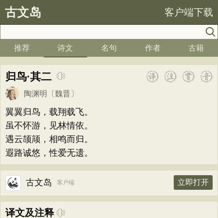
古文岛
客户端下载
推荐
诗文
名句
作者
古籍
归鸟·其二
陶渊明
〔魏晋〕
翼翼归鸟，载翔载飞。
虽不怀游，见林情依。
遇云颉颃，相鸣而归。
遐路诚悠，性爱无遗。
古文岛
立即打开
客户端
译文及注释