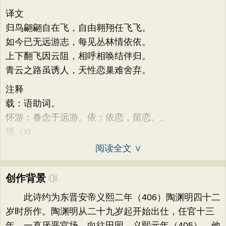
译文
归鸟翩翩自在飞，自由翱翔任飞飞。
如今已无远游志，每见丛林情依依。
上下翻飞因云阻，相呼相唤结伴归。
青云之路虽诱人，天性恋巢难舍弃。
注释
载：语助词。
怀游：眷念于远游。依：依恋，留恋。。
颉（xi
阅读全文 ∨
创作背景
此诗约为东晋安帝义熙二年（406）陶渊明四十二
岁时所作。陶渊明从二十九岁起开始出仕，任官十三
年，一直厌恶官场，向往田园。义熙元年（405），他