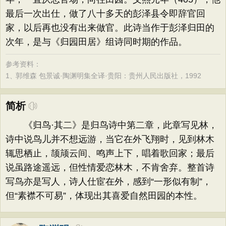
最后一次出仕，做了八十多天的彭泽县令即辞官回
家，以后再也没有出来做官。此诗当作于彭泽归田的
次年，是与《归园田居》组诗同时期的作品。
参考资料：
1、
郭维森 包景诚·陶渊明集全译·贵阳：贵州人民出版社，1992
简析
《归鸟·其二》是归鸟诗中第二章，此章写见林，
诗中说鸟儿并不想远游，当它在外飞翔时，见到林木
辄思栖止，颉颃云间、鸣声上下，唱着歌回家；最后
说虽路途遥远，但性情爱恋林木，不肯舍弃。整首诗
写鸟亦是写人，诗人仕宦在外，感到“一形似有制”，
但“素襟不可易”，体现出其喜爱自然田园的本性。