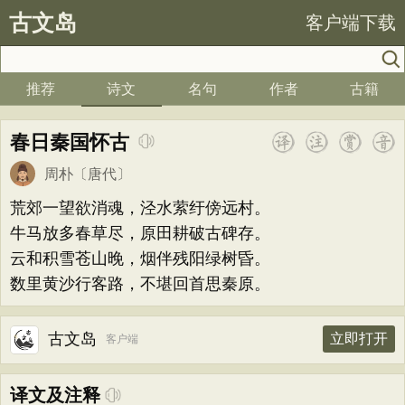
古文岛
客户端下载
推荐
诗文
名句
作者
古籍
春日秦国怀古
周朴
〔唐代〕
荒郊一望欲消魂，泾水萦纡傍远村。
牛马放多春草尽，原田耕破古碑存。
云和积雪苍山晚，烟伴残阳绿树昏。
数里黄沙行客路，不堪回首思秦原。
古文岛
立即打开
客户端
译文及注释