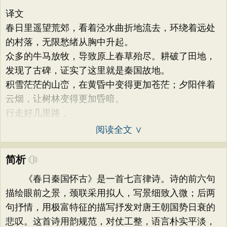
译文
春日里遥望荒郊，看着泾水曲折地流去，环绕着远处
的村落，无限愁绪从胸中升起。
众多的牛马放牧，导致原上春草殆尽。耕破了田地，
发现了古碑，证实了这里就是秦国故地。
积雪茫茫的山峦，在黄昏中变得更加苍茫；夕阳伴着
云烟，让树林变得更加昏暗。
行走好几里路，
阅读全文 ∨
简析
《春日秦国怀古》是一首七言律诗。诗的前六句
描绘眼前之景，颈联采用拟人，写景细致入微；后两
句抒情，用极富特征的描写抒发对唐王朝国势日衰的
悲叹。这首诗用韵规范，对仗工整，语言朴实平淡，