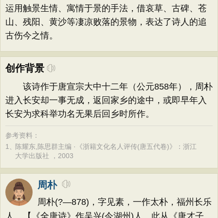
运用触景生情、寓情于景的手法，借哀草、古碑、苍
山、残阳、黄沙等凄凉败落的景物，表达了诗人的追
古伤今之情。
创作背景
该诗作于唐宣宗大中十二年（公元858年），周朴
进入长安却一事无成，返回家乡的途中，或即早年入
长安为求科举功名无果后回乡时所作。
参考资料：
1、
陈耀东,陈思群主编 ·《浙籍文化名人评传(唐五代卷)》：浙江
大学出版社 ，2003
周朴
周朴(?—878)，字见素，一作太朴，福州长乐
人。【《全唐诗》作吴兴(今湖州)人。此从《唐才子