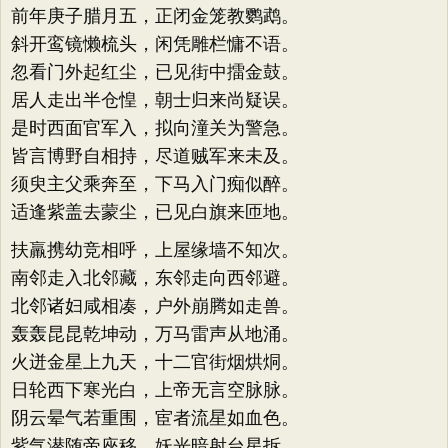
前年庚子腊月五，正闭金笼教鹦鹉。
斜开鸾镜懒梳头，闲凭雕栏慵不语。
忽看门外起红尘，已见街中擂金鼓。
居人走出半仓惶，朝士归来尚疑误。
是时西面官军入，拟向潼关为警急。
皆言博野自相持，尽道贼军来未及。
须臾主父乘奔至，下马入门痴似醉。
适逢紫盖去蒙尘，已见白旗来匝地。
扶羸携幼竞相呼，上屋缘墙不知次。
南邻走入北邻藏，东邻走向西邻避。
北邻诸妇咸相凑，户外崩腾如走兽。
轰轰昆昆乾坤动，万马雷声从地涌。
火迸金星上九天，十二官街烟烘烔。
日轮西下寒光白，上帝无言空脉脉。
阴云晕气若重围，宦者流星如血色。
紫气潜随帝座移，妖光暗射台星拆。