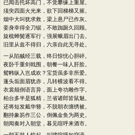
已闻击托坏高门，不觉攀缘上重屋。
须臾四面火光来，欲下回梯梯又摧。
烟中大叫犹求救，梁上悬尸已作灰。
妾身幸得全刀锯，不敢踟蹰久回顾。
旋梳蝉鬓逐军行，强展蛾眉出门去。
旧里从兹不得归，六亲自此无寻处。
一从陷贼经三载，终日惊忧心胆碎。
夜卧千重剑戟围，朝餐一味人肝脍。
鸳帏纵入岂成欢？宝货虽多非所爱。
蓬头垢面眉犹赤，几转横波看不得。
衣裳颠倒语言异，面上夸功雕作字。
柏台多半是狐精，兰省诸郎皆鼠魅。
还将短发戴华簪，不脱朝衣缠绣被。
翻持象笏作三公，倒佩金鱼为两史。
朝闻奏对入朝堂，暮见喧呼来酒市。