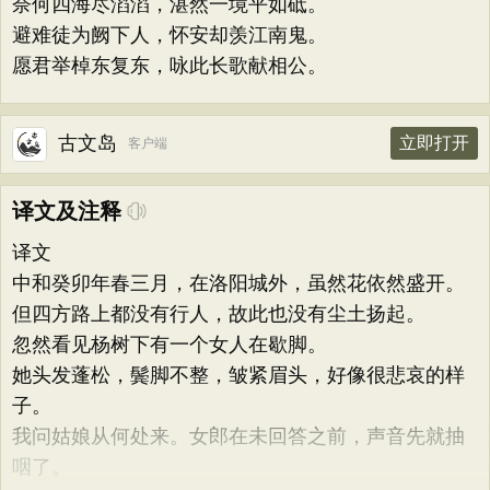
奈何四海尽滔滔，湛然一境平如砥。
避难徒为阙下人，怀安却羡江南鬼。
愿君举棹东复东，咏此长歌献相公。
古文岛
立即打开
客户端
译文及注释
译文
中和癸卯年春三月，在洛阳城外，虽然花依然盛开。
但四方路上都没有行人，故此也没有尘土扬起。
忽然看见杨树下有一个女人在歇脚。
她头发蓬松，鬓脚不整，皱紧眉头，好像很悲哀的样
子。
我问姑娘从何处来。女郎在未回答之前，声音先就抽
咽了。