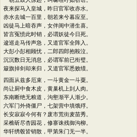
一朝五鼓人惊起，叫啸喧呼如窃语。
夜来探马入皇城，昨日官军收赤水。
赤水去城一百里，朝若来兮暮应至。
凶徒马上暗吞声，女伴闺中潜生喜。
皆言冤愤此时销，必谓妖徒今日死。
逡巡走马传声急，又道官军全阵入。
大彭小彭相顾忧，二郎四郎抱鞍泣。
沉沉数日无消息，必谓军前已衔璧。
簸旗掉剑却来归，又道官军悉败绩。
四面从兹多厄束，一斗黄金一斗粟。
尚让厨中食木皮，黄巢机上刲人肉。
东南断绝无粮道，沟壑渐平人渐少。
六军门外倚僵尸，七架营中填饿殍。
长安寂寂今何有？废市荒街麦苗秀。
采樵斫尽杏园花，修寨诛残御沟柳。
华轩绣毂皆销散，甲第朱门无一半。