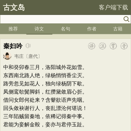
古文岛
客户端下载
推荐
诗文
名句
作者
古籍
秦妇吟
韦庄
〔唐代〕
中和癸卯春三月，洛阳城外花如雪。
东西南北路人绝，绿杨悄悄香尘灭。
路旁忽见如花人，独向绿杨阴下歇。
凤侧鸾欹鬓脚斜，红攒黛敛眉心折。
借问女郎何处来？含颦欲语声先咽。
回头敛袂谢行人，丧乱漂沦何堪说！
三年陷贼留秦地，依稀记得秦中事。
君能为妾解金鞍，妾亦与君停玉趾。