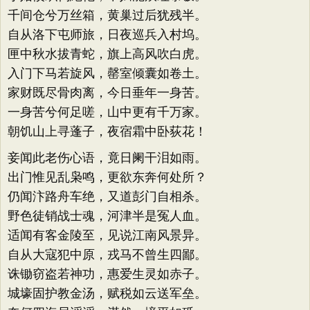
千间仓兮万丝箱，黄巢过后犹残半。
自从洛下屯师旅，日夜巡兵入村坞。
匣中秋水拔青蛇，旗上高风吹白虎。
入门下马若旋风，罄室倾囊如卷土。
家财既尽骨肉离，今日垂年一身苦。
一身苦兮何足嗟，山中更有千万家。
朝饥山上寻蓬子，夜宿霜中卧荻花！
妾闻此老伤心语，竟日阑干泪如雨。
出门惟见乱枭鸣，更欲东奔何处所？
仍闻汴路舟车绝，又道彭门自相杀。
野色徒销战士魂，河津半是冤人血。
适闻有客金陵至，见说江南风景异。
自从大寇犯中原，戎马不曾生四鄙。
诛锄窃盗若神功，惠爱生灵如赤子。
城壕固护教金汤，赋税如云送军垒。