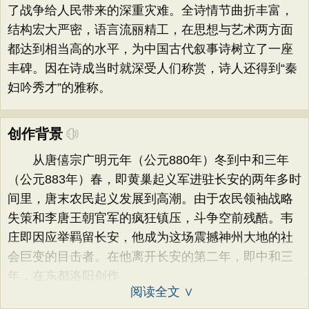
了战争给人民带来的深重灾难。全诗情节曲折丰富，
结构宏大严密，语言流丽精工，在思想与艺术两方面
都达到相当高的水平，为中国古代叙事诗树立了一座
丰碑。因在诗成当时就深受人们称赏，诗人还得到“秦
妇吟秀才”的雅称。
创作背景
从唐僖宗广明元年（公元880年）冬到中和三年
（公元883年）春，即黄巢起义军进驻长安的两年多时
间里，唐末农民起义发展到高潮。由于农民领袖战略
失策和李唐王朝官军的疯狂镇压，斗争空前残酷。韦
庄即因应举羁留长安，他成为这场震撼神州大地的社
会巨变的目击者。在他离开长安的第二年，即中和三
年，在东都洛阳创作
阅读全文 ∨