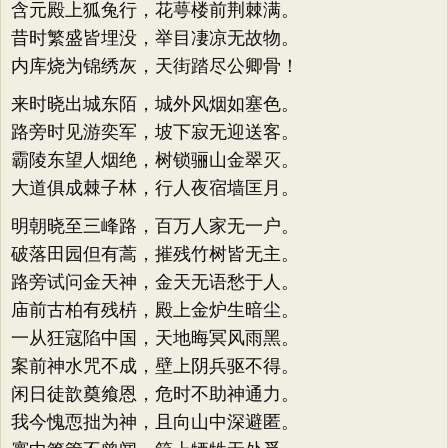
含元殿上狐兔行，花萼楼前荆棘满。
昔时繁盛皆埋没，举目凄凉无故物。
内库烧为锦绣灰，天街踏尽公卿骨！
来时晓出城东陌，城外风烟如塞色。
路旁时见游奕军，坡下寂无迎送客。
霸陵东望人烟绝，树锁骊山金翠灭。
大道俱成棘子林，行人夜宿墙匡月。
明朝晓至三峰路，百万人家无一户。
破落田园但有蒿，摧残竹树皆无主。
路旁试问金天神，金天无语愁于人。
庙前古柏有残枿，殿上金炉生暗尘。
一从狂寇陷中国，天地晦冥风雨黑。
案前神水咒不成，壁上阴兵驱不得。
闲日徒歆奠飨恩，危时不助神通力。
我今愧恧拙为神，且向山中深避匿。