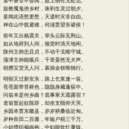
寰中箫管不曾闻，筵上牺牲无处觅。
旋教魇鬼傍乡村，诛剥生灵过朝夕。
妾闻此语愁更愁，天遣时灾非自由。
神在山中犹避难，何须责望东诸侯！
前年又出杨震关，举头云际见荆山。
如从地府到人间，顿觉时清天地闲。
陕州主帅忠且贞，不动干戈唯守城。
蒲津主帅能戢兵，千里晏然无犬声。
朝携宝货无人问，暮插金钗唯独行。
明朝又过新安东，路上乞浆逢一翁。
苍苍面带苔藓色，隐隐身藏蓬荻中。
问翁本是何乡曲？底事寒天霜露宿？
老翁暂起欲陈辞，却坐支颐仰天哭。
乡园本贯东畿县，岁岁耕桑临近甸。
岁种良田二百廛，年输户税三千万。
小姑惯织褐絁袍，中妇能炊红黍饭。