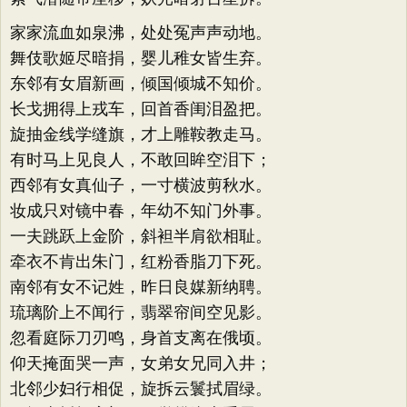
家家流血如泉沸，处处冤声声动地。
舞伎歌姬尽暗捐，婴儿稚女皆生弃。
东邻有女眉新画，倾国倾城不知价。
长戈拥得上戎车，回首香闺泪盈把。
旋抽金线学缝旗，才上雕鞍教走马。
有时马上见良人，不敢回眸空泪下；
西邻有女真仙子，一寸横波剪秋水。
妆成只对镜中春，年幼不知门外事。
一夫跳跃上金阶，斜袒半肩欲相耻。
牵衣不肯出朱门，红粉香脂刀下死。
南邻有女不记姓，昨日良媒新纳聘。
琉璃阶上不闻行，翡翠帘间空见影。
忽看庭际刀刃鸣，身首支离在俄顷。
仰天掩面哭一声，女弟女兄同入井；
北邻少妇行相促，旋拆云鬟拭眉绿。