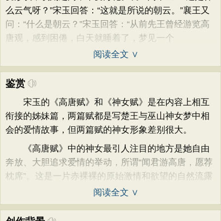
么云气呀？”宋玉回答：“这就是所说的朝云。”襄王又
问：“什么是朝云？”宋玉回答：“从前先王曾经游览高
唐观，感到困倦，白天就睡着了，梦见一个
阅读全文 ∨
鉴赏
宋玉的《高唐赋》和《神女赋》是在内容上相互
衔接的姊妹篇，两篇赋都是写楚王与巫山神女梦中相
会的爱情故事，但两篇赋的神女形象差别很大。
《高唐赋》中的神女最引人注目的地方是她自由
奔放、大胆追求爱情的举动，所谓“闻君游高唐，愿荐
枕席”。这是一片赤裸裸的原始激情和欲望的自然流露
阅读全文 ∨