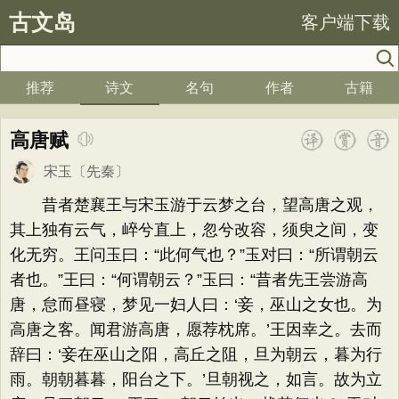
古文岛
客户端下载
推荐
诗文
名句
作者
古籍
高唐赋
宋玉
〔先秦〕
昔者楚襄王与宋玉游于云梦之台，望高唐之观，
其上独有云气，崪兮直上，忽兮改容，须臾之间，变
化无穷。王问玉曰：“此何气也？”玉对曰：“所谓朝云
者也。”王曰：“何谓朝云？”玉曰：“昔者先王尝游高
唐，怠而昼寝，梦见一妇人曰：‘妾，巫山之女也。为
高唐之客。闻君游高唐，愿荐枕席。’王因幸之。去而
辞曰：‘妾在巫山之阳，高丘之阻，旦为朝云，暮为行
雨。朝朝暮暮，阳台之下。’旦朝视之，如言。故为立