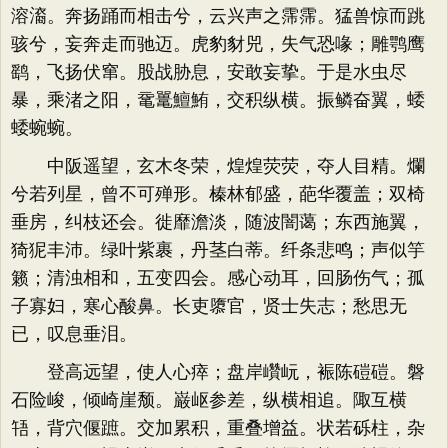
溶㵝。奔扬踊而相击兮，云兴声之霈霈。猛兽惊而跳
骇兮，妄奔走而驰迈。虎豹豺兕，失气恐喙；雕鹗鹰
鹞，飞扬伏窜。股战胁息，安敢妄挚。于是水虫尽
暴，乘渚之阳，鼋鼍鱣鮪，交积纵横。振鳞奋翼，蜲
蜲蜿蜿。
中阪遥望，玄木冬荣，煌煌荧荧，夺人目精。爛
兮若列星，曾不可殚形。榛林郁盛，葩华覆盖；双椅
垂房，纠枝还会。徙靡澹淡，随波闇蔼；东西施翼，
猗狔丰沛。绿叶紫裹，丹茎白蒂。纤条悲鸣；声似竽
籁；清浊相和，五变四会。感心动耳，回肠伤气；孤
子寡妇，寒心酸鼻。长吏隳官，贤士失志；愁思无
已，叹息垂泪。
登高远望，使人心瘁；盘岸巑岏，裖陈磑磑。磐
石险峻，倾崎崖颓。巌岖参差，纵横相追。陬互横
啎，背穴偃蹠。交加累积，重叠增益。状若砾柱，杂