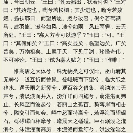
庙，号曰朝云。”王曰：“朝云始出，状若何也？”玉对
曰：“其始楚也，㬣兮若松榯；其少进也，晰兮若姣
姬，扬衭鄣日，而望所思。忽兮改容，偈兮若驾驷
马，建羽旗。湫兮如风，凄兮如雨。风止雨霁，云无
所处。”王曰：“寡人方今可以游乎？”玉曰：“可。”王
曰：“其何如矣？”玉曰：“高矣显矣，临望远矣。广矣
普矣，万物祖矣。上属于天，下见于渊，珍怪奇伟，
不可称论。”王曰：“试为寡人赋之！”玉曰：“唯唯！”
惟高唐之大体兮，殊无物类之可仪比。巫山赫其
无畴兮，道互折而曾累。登巉巗而下望兮，临大阺之
稸水。遇天雨之新霁兮，观百谷之俱集。濞汹汹其无
声兮，溃淡淡而并入。滂洋洋而四施兮，蓊湛湛而弗
止。长风至而波起兮，若丽山之孤亩。势薄岸而相击
兮，隘交引而却会。崪中怒而特高兮，若浮海而望碣
石。砾磥磥而相摩兮，巆震天之礚礚。巨石溺溺之瀺
灂兮，沫潼潼而高厉，水澹澹而盘纡兮，洪波淫淫之