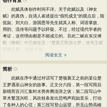
创作背景
此赋具体创作时间不详。关于此赋以及《神女
赋》的真伪，自清人崔述提出“假托成文”的观点后，陆
侃如、刘大白、游国恩等先生就其人称、词语掌故、
用韵、流传等问题予以怀疑。不过，经过现代学者的
考证，这些理由都是不能成立的。且此二赋在东汉傅
毅《舞赋》中已被提及：“楚襄王既游云梦，使宋玉赋
高唐之事。”在此之前
阅读全文 ∨
简析
此赋在序中通过对话写了楚顷襄王之前的某位楚
王梦遇巫山神女的故事。正文分六段，第一段写雨后
新晴而百川汇集时水势奔腾澎湃之状；第二段写山中
草木繁茂兴旺，风吹枝条发出悲鸣声宛如音乐，打动
了各种人的心弦；第三段写登山远望，所见山势高峻