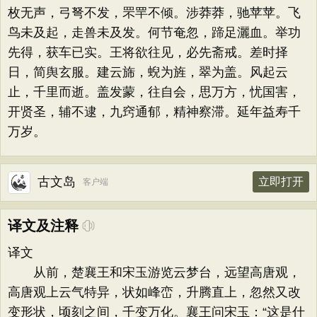
枚无声，弓弩不发，罘䍐不倾。涉莽莽，驰苹苹。飞
鸟未及起，走兽未及发。何节奄忽，蹄足灑血。举功
先得，获车已实。王将欲往见，必先斋戒。差时择
日，简舆玄服。建云旆，蜺为旌，翠为盖。风起云
止，千里而逝。盖发蒙，往自会，思万方，忧国害，
开贤圣，辅不逮，九窍通郁，精神察滞。延年益寿千
万岁。
古文岛
立即打开
客户端
译文及注释
译文
从前，楚襄王和宋玉游览云梦台，远望高唐观，
高唐观上云气特异，状如峰峦，升腾直上，忽然又改
变形状，顷刻之间，千变万化。襄王问宋玉：“这是什