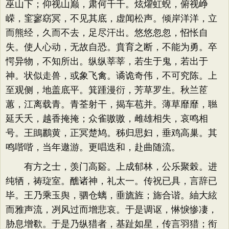
巫山下；仰视山巅，肃何千千。炫燿虹蜺，俯视峥
嵘，窐寥窈冥，不见其底，虚闻松声。倾岸洋洋，立
而熊经，久而不去，足尽汗出。悠悠忽忽，怊怅自
失。使人心动，无故自恐。賁育之断，不能为勇。卒
愕异物，不知所出。纵纵莘莘，若生于鬼，若出于
神。状似走兽，或象飞禽。谲诡奇伟，不可究陈。上
至观侧，地盖底平。箕踵漫衍，芳草罗生。秋兰茝
蕙，江离载青。青荃射干，揭车苞并。薄草靡靡，聮
延夭夭，越香掩掩；众雀嗷嗷，雌雄相失，哀鸣相
号。王鴡鸝黄，正冥楚鸠。秭归思妇，垂鸡高巢。其
鸣喈喈，当年遨游。更唱迭和，赴曲随流。
有方之士，羡门高谿。上成郁林，公乐聚榖。进
纯牺，祷琁室。醮诸神，礼太一。传祝已具，言辞已
毕。王乃乘玉舆，驷仓螭，垂旒旌；旆合谐。紬大絃
而雅声流，冽风过而增悲哀。于是调讴，惏悷惨凄，
胁息增欷。于是乃纵猎者，基趾如星，传言羽猎；衔