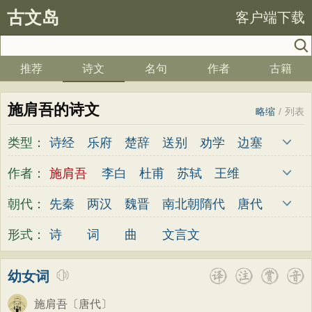
古文岛
客户端下载
推荐
诗文
名句
作者
古籍
施肩吾的诗文
略缩
/
列表
类型：
诗经
乐府
楚辞
送别
劝学
边塞
儿童
春天
夏天
秋天
冬天
悲愤
作者：
施肩吾
李白
杜甫
苏轼
王维
悼亡
咏怀
爱国
思乡
咏物
爱情
杜牧
陆游
李煜
元稹
韩愈
岑参
朝代：
先秦
两汉
魏晋
南北朝
隋代
唐代
田园
民歌
民谣
山水
怀古
咏史
齐己
贾岛
柳永
曹操
李贺
曹植
五代
宋代
金朝
元代
明代
清代
形式：
诗
词
曲
文言文
散文
闺怨
抒情
赞美
咏柳
读书
张籍
孟郊
皎然
许浑
罗隐
贯休
秋思
哲理
离别
梅花
叙事
写雪
韦庄
屈原
王勃
张祜
王建
晏殊
幼女词
写景
月亮
长诗
励志
战争
荷花
岳飞
姚合
卢纶
秦观
钱起
朱熹
施肩吾
〔唐代〕