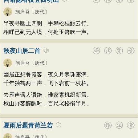
施肩吾
〔唐代〕
半夜寻幽上四明，手攀松桂触云行。
相呼已到无人境，何处玉箫吹一声。
秋夜山居二首
施肩吾
〔唐代〕
幽居正想餐霞客，夜久月寒珠露滴。
千年独鹤两三声，飞下岩前一枝柏。
去雁声遥人语绝，谁家素机织新雪。
秋山野客醉醒时，百尺老松衔半月。
夏雨后题青荷兰若
施肩吾
〔唐代〕