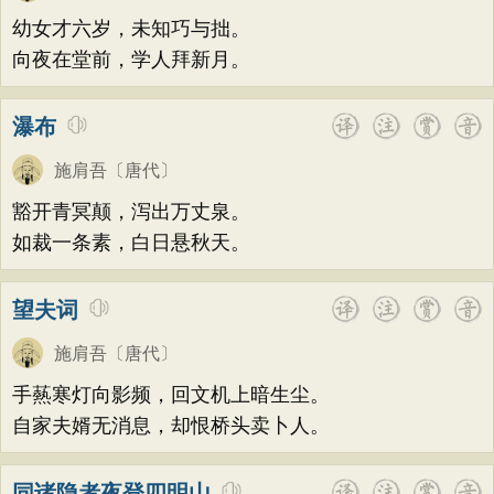
题画
感恩
动物
散曲
感怀
饮酒
韩偓
高适
方干
李峤
赵嘏
贺铸
幼女才六岁，未知巧与拙。
落花
桃花
写雨
青春
写山
劝学
郑谷
郑燮
张说
张炎
白居易
向夜在堂前，学人拜新月。
论诗
游仙
节日
春节
元宵节
辛弃疾
李清照
刘禹锡
李商隐
瀑布
寒食节
清明节
端午节
七夕节
陶渊明
孟浩然
柳宗元
王安石
中秋节
重阳节
托物言志
施肩吾
〔唐代〕
欧阳修
韦应物
温庭筠
刘长卿
古文观止
宋词精选
小学古诗
豁开青冥颠，泻出万丈泉。
王昌龄
杨万里
诸葛亮
范仲淹
如裁一条素，白日悬秋天。
初中古诗
高中古诗
小学文言文
陆龟蒙
晏几道
周邦彦
杜荀鹤
初中文言文
高中文言文
唐诗三百首
吴文英
马致远
皮日休
左丘明
望夫词
古诗三百首
宋词三百首
古诗十九首
张九龄
权德舆
黄庭坚
司马迁
施肩吾
〔唐代〕
皇甫冉
卓文君
文天祥
刘辰翁
手爇寒灯向影频，回文机上暗生尘。
陈子昂
纳兰性德
自家夫婿无消息，却恨桥头卖卜人。
同诸隐者夜登四明山