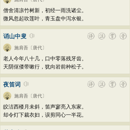
僧舍清凉竹树新，初经一雨洗诸尘。
微风忽起吹莲叶，青玉盘中泻水银。
诮山中叟
施肩吾
〔唐代〕
老人今年八十几，口中零落残牙齿。
天阴伛偻带嗽行，犹向岩前种松子。
夜笛词
施肩吾
〔唐代〕
皎洁西楼月未斜，笛声寥亮入东家。
却令灯下裁衣妇，误剪同心一半花。