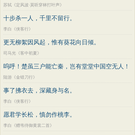
苏轼《定风波·莫听穿林打叶声》
十步杀一人，千里不留行。
李白《侠客行》
更无柳絮因风起，惟有葵花向日倾。
司马光《客中初夏》
呜呼！楚虽三户能亡秦，岂有堂堂中国空无人！
陆游《金错刀行》
事了拂衣去，深藏身与名。
李白《侠客行》
愿君学长松，慎勿作桃李。
李白《赠韦侍御黄裳二首》