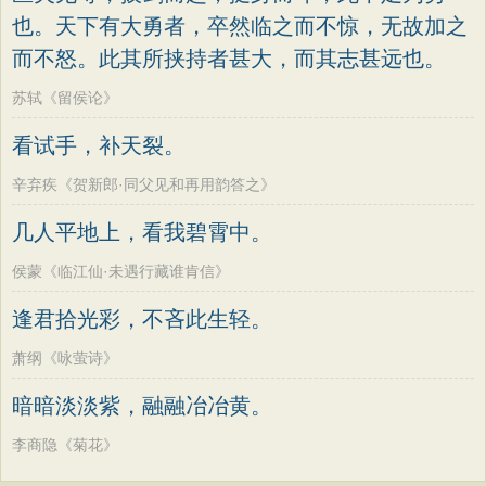
也。天下有大勇者，卒然临之而不惊，无故加之
而不怒。此其所挟持者甚大，而其志甚远也。
苏轼《留侯论》
看试手，补天裂。
辛弃疾《贺新郎·同父见和再用韵答之》
几人平地上，看我碧霄中。
侯蒙《临江仙·未遇行藏谁肯信》
逢君拾光彩，不吝此生轻。
萧纲《咏萤诗》
暗暗淡淡紫，融融冶冶黄。
李商隐《菊花》