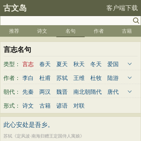
古文岛
客户端下载
推荐
诗文
名句
作者
古籍
言志名句
类型：
言志
春天
夏天
秋天
冬天
爱国
写雪
思念
爱情
思乡
离别
月亮
作者：
李白
杜甫
苏轼
王维
杜牧
陆游
梅花
励志
荷花
写雨
友情
感恩
李煜
元稹
韩愈
岑参
齐己
贾岛
朝代：
先秦
两汉
魏晋
南北朝
隋代
唐代
写风
西湖
读书
菊花
长江
黄河
柳永
曹操
李贺
曹植
张籍
孟郊
五代
宋代
金朝
元代
明代
清代
形式：
诗文
古籍
谚语
对联
竹子
哲理
泰山
边塞
柳树
写鸟
皎然
许浑
罗隐
贯休
韦庄
屈原
桃花
老师
母亲
伤感
田园
写云
王勃
张祜
王建
晏殊
岳飞
姚合
此心安处是吾乡。
庐山
山水
星星
荀子
孟子
论语
卢纶
秦观
钱起
朱熹
韩偓
高适
苏轼《定风波·南海归赠王定国侍人寓娘》