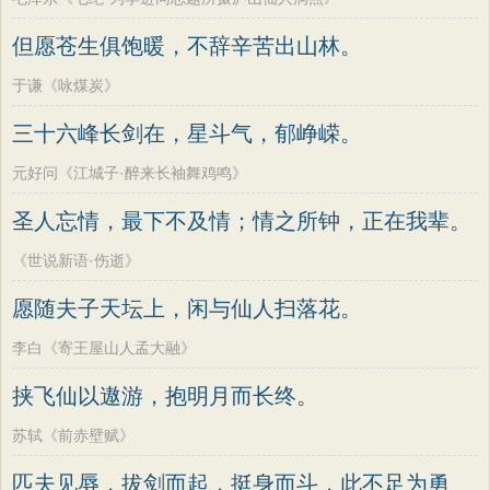
但愿苍生俱饱暖，不辞辛苦出山林。
于谦《咏煤炭》
三十六峰长剑在，星斗气，郁峥嵘。
元好问《江城子·醉来长袖舞鸡鸣》
圣人忘情，最下不及情；情之所钟，正在我辈。
《世说新语·伤逝》
愿随夫子天坛上，闲与仙人扫落花。
李白《寄王屋山人孟大融》
挟飞仙以遨游，抱明月而长终。
苏轼《前赤壁赋》
匹夫见辱，拔剑而起，挺身而斗，此不足为勇