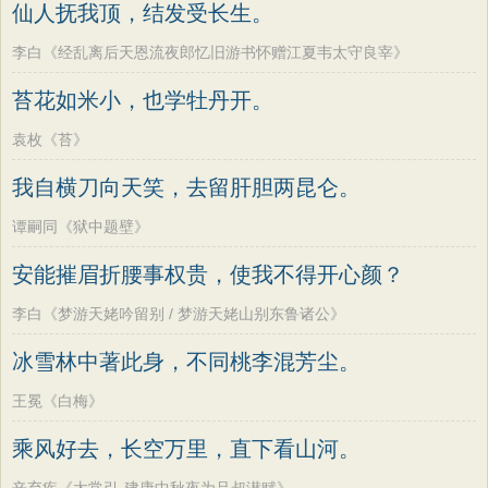
仙人抚我顶，结发受长生。
李白《经乱离后天恩流夜郎忆旧游书怀赠江夏韦太守良宰》
苔花如米小，也学牡丹开。
袁枚《苔》
我自横刀向天笑，去留肝胆两昆仑。
谭嗣同《狱中题壁》
安能摧眉折腰事权贵，使我不得开心颜？
李白《梦游天姥吟留别 / 梦游天姥山别东鲁诸公》
冰雪林中著此身，不同桃李混芳尘。
王冕《白梅》
乘风好去，长空万里，直下看山河。