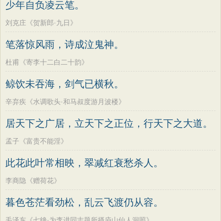
少年自负凌云笔。
刘克庄《贺新郎·九日》
笔落惊风雨，诗成泣鬼神。
杜甫《寄李十二白二十韵》
鲸饮未吞海，剑气已横秋。
辛弃疾《水调歌头·和马叔度游月波楼》
居天下之广居，立天下之正位，行天下之大道。
孟子《富贵不能淫》
此花此叶常相映，翠减红衰愁杀人。
李商隐《赠荷花》
暮色苍茫看劲松，乱云飞渡仍从容。
毛泽东《七绝·为李进同志题所摄庐山仙人洞照》