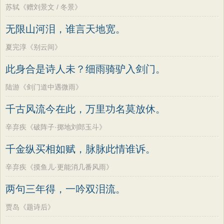
苏轼《赠刘景文 / 冬景》
无限山河泪，谁言天地宽。
夏完淳《别云间》
此身合是诗人未？细雨骑驴入剑门。
陆游《剑门道中遇微雨》
千古风流今在此，万里功名莫放休。
辛弃疾《破阵子·掷地刘郎玉斗》
千金纵买相如赋，脉脉此情谁诉。
辛弃疾《摸鱼儿·更能消几番风雨》
两句三年得，一吟双泪流。
贾岛《题诗后》