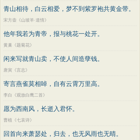
墨子
老子
史记
中庸
礼记
尚书
方干
李峤
赵嘏
贺铸
郑谷
郑燮
青山相待，白云相爱，梦不到紫罗袍共黄金带。
晋书
左传
论衡
管子
说苑
列子
张说
张炎
白居易
辛弃疾
李清照
宋方壶《山坡羊·道情》
国语
节日
春节
元宵节
寒食节
刘禹锡
李商隐
陶渊明
孟浩然
他年我若为青帝，报与桃花一处开。
清明节
端午节
七夕节
中秋节
柳宗元
王安石
欧阳修
韦应物
黄巢《题菊花》
重阳节
韩非子
罗织经
菜根谭
温庭筠
刘长卿
王昌龄
杨万里
闲来写就青山卖，不使人间造孽钱。
红楼梦
弟子规
战国策
后汉书
诸葛亮
范仲淹
陆龟蒙
晏几道
淮南子
商君书
水浒传
西游记
唐寅《言志》
周邦彦
杜荀鹤
吴文英
马致远
格言联璧
围炉夜话
增广贤文
寄言燕雀莫相啅，自有云霄万里高。
皮日休
左丘明
张九龄
权德舆
吕氏春秋
文心雕龙
醒世恒言
黄庭坚
司马迁
皇甫冉
卓文君
李白《观放白鹰二首》
警世通言
幼学琼林
小窗幽记
文天祥
刘辰翁
陈子昂
愿为西南风，长逝入君怀。
三国演义
贞观政要
纳兰性德
曹植《七哀诗》
回首向来萧瑟处，归去，也无风雨也无晴。