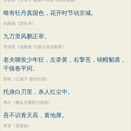
辛弃疾《太常引·建康中秋夜为吕叔潜赋》
唯有牡丹真国色，花开时节动京城。
刘禹锡《赏牡丹》
九万里风鹏正举。
李清照《渔家傲·天接云涛连晓雾》
老夫聊发少年狂，左牵黄，右擎苍，锦帽貂裘，
千骑卷平冈。
苏轼《江城子·密州出猎》
托身白刃里，杀人红尘中。
李白《赠从兄襄阳少府皓》
吾不识青天高，黄地厚。
李贺《苦昼短》