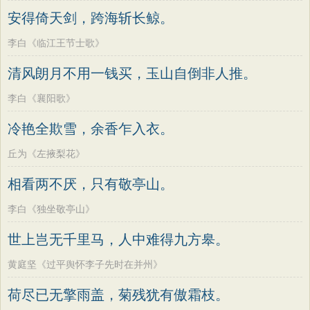
安得倚天剑，跨海斩长鲸。
李白《临江王节士歌》
清风朗月不用一钱买，玉山自倒非人推。
李白《襄阳歌》
冷艳全欺雪，余香乍入衣。
丘为《左掖梨花》
相看两不厌，只有敬亭山。
李白《独坐敬亭山》
世上岂无千里马，人中难得九方皋。
黄庭坚《过平舆怀李子先时在并州》
荷尽已无擎雨盖，菊残犹有傲霜枝。