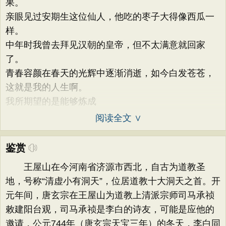
果。
亲眼见过安期生这位仙人，他吃的枣子大得像西瓜一
样。
中年时我曾去拜见汉朝的皇帝，但不太满意就回家
了。
青春容颜在春天的光辉中逐渐消逝，如今白发苍苍，
这就是我的人生啊。
我所期望的是能够炼成
阅读全文 ∨
鉴赏
王屋山在今河南省济源市西北，自古为道教圣
地，号称“清虚小有洞天”，位居道教十大洞天之首。开
元年间，唐玄宗在王屋山为道教上清派宗师司马承祯
敕建阳台观，司马承祯是李白的诗友，可能是应他的
邀请，公元744年（唐玄宗天宝三年）的冬天，李白同