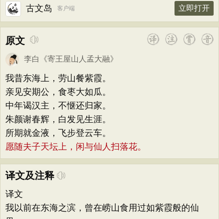
古文岛
立即打开
客户端
原文
李白
《
寄王屋山人孟大融
》
我昔东海上，劳山餐紫霞。
亲见安期公，食枣大如瓜。
中年谒汉主，不惬还归家。
朱颜谢春辉，白发见生涯。
所期就金液，飞步登云车。
愿随夫子天坛上，闲与仙人扫落花。
译文及注释
译文
我以前在东海之滨，曾在崂山食用过如紫霞般的仙