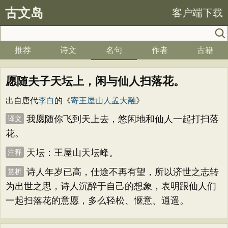
古文岛
客户端下载
推荐
诗文
名句
作者
古籍
愿随夫子天坛上，闲与仙人扫落花。
出自唐代
李白
的《
寄王屋山人孟大融
》
我愿随你飞到天上去，悠闲地和仙人一起打扫落
译文
花。
天坛：王屋山天坛峰。
注释
诗人年岁已高，仕途不再有望，所以济世之志转
赏析
为出世之思，诗人沉醉于自己的想象，表明跟仙人们
一起扫落花的意愿，多么轻松、惬意、逍遥。