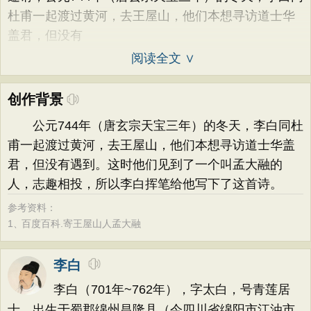
杜甫一起渡过黄河，去王屋山，他们本想寻访道士华
盖君，但没有
阅读全文 ∨
创作背景
公元744年（唐玄宗天宝三年）的冬天，李白同杜
甫一起渡过黄河，去王屋山，他们本想寻访道士华盖
君，但没有遇到。这时他们见到了一个叫孟大融的
人，志趣相投，所以李白挥笔给他写下了这首诗。
参考资料：
1、
百度百科.寄王屋山人孟大融
李白
李白（701年~762年），字太白，号青莲居
士，出生于蜀郡绵州昌隆县（今四川省绵阳市江油市