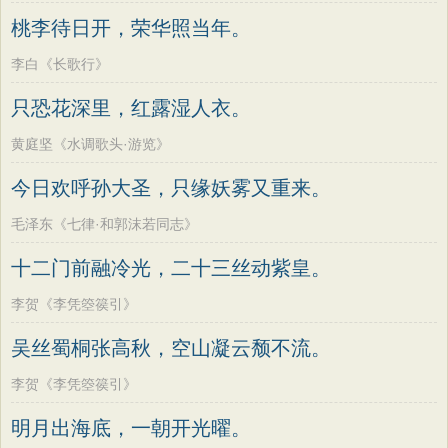
墨子
老子
史记
中庸
礼记
尚书
方干
李峤
赵嘏
贺铸
郑谷
郑燮
桃李待日开，荣华照当年。
晋书
左传
论衡
管子
说苑
列子
张说
张炎
白居易
辛弃疾
李清照
李白《长歌行》
国语
节日
春节
元宵节
寒食节
刘禹锡
李商隐
陶渊明
孟浩然
只恐花深里，红露湿人衣。
清明节
端午节
七夕节
中秋节
柳宗元
王安石
欧阳修
韦应物
黄庭坚《水调歌头·游览》
重阳节
韩非子
罗织经
菜根谭
温庭筠
刘长卿
王昌龄
杨万里
今日欢呼孙大圣，只缘妖雾又重来。
红楼梦
弟子规
战国策
后汉书
诸葛亮
范仲淹
陆龟蒙
晏几道
淮南子
商君书
水浒传
西游记
毛泽东《七律·和郭沫若同志》
周邦彦
杜荀鹤
吴文英
马致远
格言联璧
围炉夜话
增广贤文
十二门前融冷光，二十三丝动紫皇。
皮日休
左丘明
张九龄
权德舆
吕氏春秋
文心雕龙
醒世恒言
黄庭坚
司马迁
皇甫冉
卓文君
李贺《李凭箜篌引》
警世通言
幼学琼林
小窗幽记
文天祥
刘辰翁
陈子昂
吴丝蜀桐张高秋，空山凝云颓不流。
三国演义
贞观政要
纳兰性德
李贺《李凭箜篌引》
明月出海底，一朝开光曜。