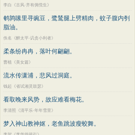
李白《古风·齐有倜傥生》
鹌鹑嗉里寻豌豆，鹭鸶腿上劈精肉，蚊子腹内刳
脂油。
佚名《醉太平·讥贪小利者》
柔条纷冉冉，落叶何翩翩。
曹植《美女篇》
流水传潇浦，悲风过洞庭。
钱起《省试湘灵鼓瑟》
看取晚来风势，故应难看梅花。
李清照《清平乐·年年雪里》
梦入神山教神妪，老鱼跳波瘦蛟舞。
李贺《李凭箜篌引》