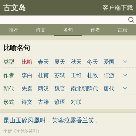
古文岛
客户端下载
推荐
诗文
名句
作者
古籍
比喻名句
类型：
比喻
春天
夏天
秋天
冬天
爱国
写雪
思念
爱情
思乡
离别
月亮
作者：
李白
杜甫
苏轼
王维
杜牧
陆游
梅花
励志
荷花
写雨
友情
感恩
李煜
元稹
韩愈
岑参
齐己
贾岛
朝代：
先秦
两汉
魏晋
南北朝
隋代
唐代
写风
西湖
读书
菊花
长江
黄河
柳永
曹操
李贺
曹植
张籍
孟郊
五代
宋代
金朝
元代
明代
清代
形式：
诗文
古籍
谚语
对联
竹子
哲理
泰山
边塞
柳树
写鸟
皎然
许浑
罗隐
贯休
韦庄
屈原
桃花
老师
母亲
伤感
田园
写云
王勃
张祜
王建
晏殊
岳飞
姚合
昆山玉碎凤凰叫，芙蓉泣露香兰笑。
庐山
山水
星星
荀子
孟子
论语
卢纶
秦观
钱起
朱熹
韩偓
高适
李贺《李凭箜篌引》