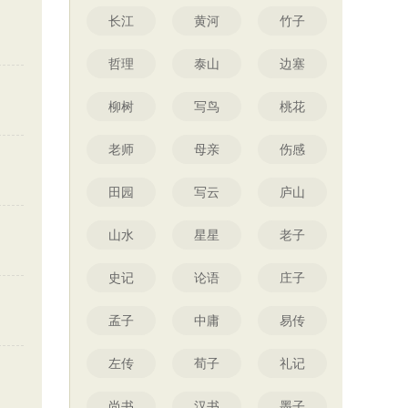
长江
黄河
竹子
哲理
泰山
边塞
柳树
写鸟
桃花
老师
母亲
伤感
田园
写云
庐山
山水
星星
老子
史记
论语
庄子
孟子
中庸
易传
左传
荀子
礼记
尚书
汉书
墨子