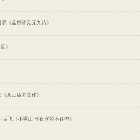
居易《蓝桥驿见元九诗》
一回》
庄《含山店梦觉作》
—
岳飞《小重山·昨夜寒蛩不住鸣》