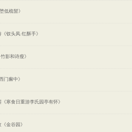
倭堕低梳髻》
游《钗头凤·红酥手》
·竹影和诗瘦》
西门廨中》
偓《寒食日重游李氏园亭有怀》
牧《金谷园》