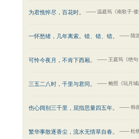
——
温庭筠《南歌子·
为君憔悴尽，百花时。
——
陆
一怀愁绪，几年离索。错、错、错。
——
王庭筠《绝句
可怜今夜月，不肯下西厢。
——
鲍照《玩月城
三五二八时，千里与君同。
——
韩
伤心阔别三千里，屈指思量四五年。
——
杜
繁华事散逐香尘，流水无情草自春。