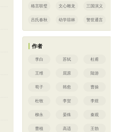
格言联璧
文心雕龙
三国演义
吕氏春秋
幼学琼林
警世通言
作者
李白
苏轼
杜甫
王维
屈原
陆游
荀子
韩愈
曹操
杜牧
李贺
李煜
柳永
晏殊
秦观
曹植
高适
王勃