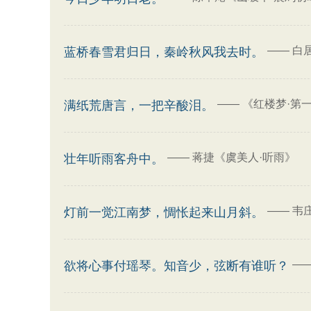
——
白
蓝桥春雪君归日，秦岭秋风我去时。
——
《红楼梦·第
满纸荒唐言，一把辛酸泪。
——
蒋捷《虞美人·听雨》
壮年听雨客舟中。
——
韦
灯前一觉江南梦，惆怅起来山月斜。
—
欲将心事付瑶琴。知音少，弦断有谁听？