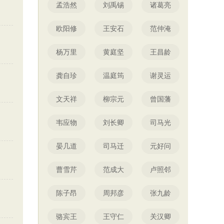
孟浩然
刘禹锡
诸葛亮
欧阳修
王安石
范仲淹
杨万里
黄庭坚
王昌龄
龚自珍
温庭筠
谢灵运
文天祥
柳宗元
曾国藩
韦应物
刘长卿
司马光
晏几道
司马迁
元好问
曹雪芹
范成大
卢照邻
陈子昂
周邦彦
张九龄
骆宾王
王守仁
关汉卿