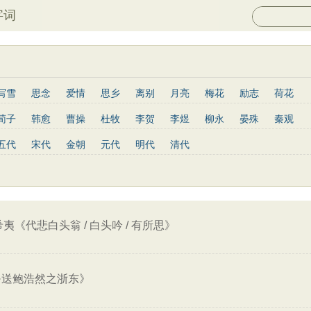
字词
写雪
思念
爱情
思乡
离别
月亮
梅花
励志
荷花
菊花
长江
黄河
竹子
哲理
泰山
边塞
柳树
写鸟
荀子
韩愈
曹操
杜牧
李贺
李煜
柳永
晏殊
秦观
庐山
山水
星星
老子
史记
论语
庄子
孟子
中庸
姜夔
孟郊
韦庄
元稹
曾巩
苏辙
唐寅
张先
曹丕
五代
宋代
金朝
元代
明代
清代
墨子
列子
管子
晋书
节日
春节
元宵节
寒食节
杨慎
宋玉
阮籍
张籍
辛弃疾
李清照
白居易
李商隐
菜根谭
红楼梦
鬼谷子
三国志
韩非子
战国策
淮南子
王安石
范仲淹
杨万里
黄庭坚
王昌龄
龚自珍
温庭筠
通鉴
孙子兵法
小窗幽记
围炉夜话
格言联璧
文心雕龙
刘长卿
司马光
晏几道
司马迁
元好问
曹雪芹
范成大
王守仁
关汉卿
马致远
朱敦儒
顾炎武
纳兰性德
夷《代悲白头翁 / 白头吟 / 有所思》
·送鲍浩然之浙东》