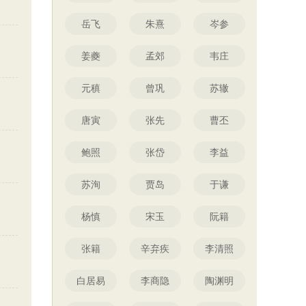
岳飞
朱熹
岑参
姜夔
孟郊
韦庄
元稹
曾巩
苏辙
唐寅
张先
曹丕
鲍照
张岱
李益
苏洵
贾岛
于谦
杨慎
宋玉
阮籍
张籍
辛弃疾
李清照
白居易
李商隐
陶渊明