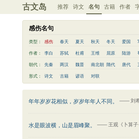
古文岛
推荐
诗文
名句
古籍
作者
感伤名句
类型：
感伤
春天
夏天
秋天
冬天
爱国
写雨
友情
感恩
写风
西湖
读书
作者：
李白
苏轼
杜甫
王维
屈原
陆游
桃花
老师
母亲
伤感
田园
写云
曹植
高适
王勃
岳飞
朱熹
岑参
朝代：
先秦
两汉
魏晋
南北朝
隋代
唐代
易传
左传
荀子
礼记
尚书
汉书
鲍照
张岱
李益
苏洵
贾岛
于谦
形式：
诗文
古籍
谚语
对联
清明节
端午节
七夕节
中秋节
重阳节
陶渊明
孟浩然
刘禹锡
诸葛亮
欧阳修
三字经
后汉书
商君书
增广贤文
资治
谢灵运
文天祥
柳宗元
曾国藩
韦应物
三国演义
吕氏春秋
幼学琼林
警世通言
卢照邻
陈子昂
周邦彦
张九龄
骆宾王
——
刘希
年年岁岁花相似，岁岁年年人不同。
司马相如
——
王观《卜算子
水是眼波横，山是眉峰聚。