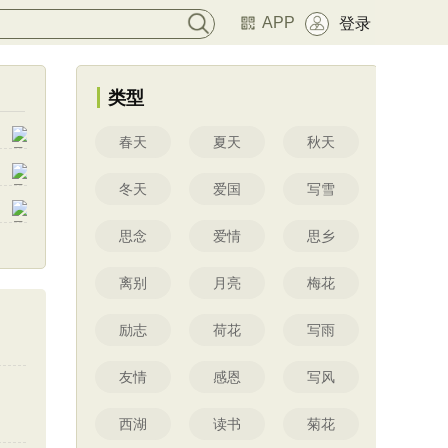
APP
登录
类型
春天
夏天
秋天
冬天
爱国
写雪
思念
爱情
思乡
离别
月亮
梅花
励志
荷花
写雨
友情
感恩
写风
西湖
读书
菊花