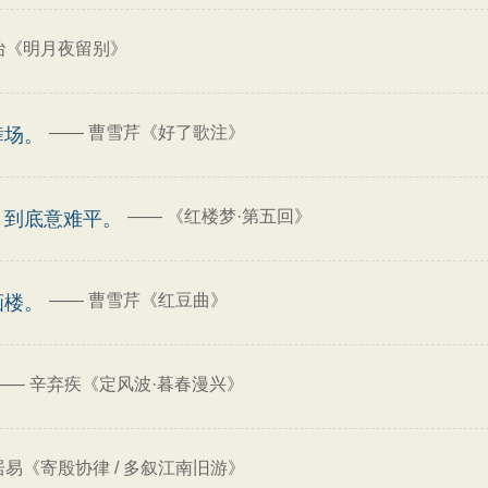
冶《明月夜留别》
——
曹雪芹《好了歌注》
舞场。
——
《红楼梦·第五回》
，到底意难平。
——
曹雪芹《红豆曲》
画楼。
——
辛弃疾《定风波·暮春漫兴》
居易《寄殷协律 / 多叙江南旧游》