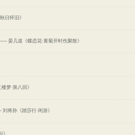
·秋日怀旧》
——
晏几道《蝶恋花·黄菊开时伤聚散》
红楼梦·第八回》
—
刘将孙《踏莎行·闲游》
叫》