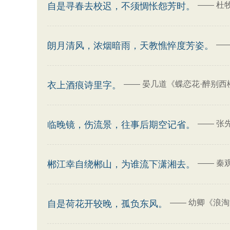
——
杜牧
自是寻春去校迟，不须惆怅怨芳时。
—
朗月清风，浓烟暗雨，天教憔悴度芳姿。
——
晏几道《蝶恋花·醉别西
衣上酒痕诗里字。
——
张
临晚镜，伤流景，往事后期空记省。
——
秦
郴江幸自绕郴山，为谁流下潇湘去。
——
幼卿《浪淘
自是荷花开较晚，孤负东风。