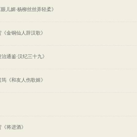
《眼儿媚·杨柳丝丝弄轻柔》
贺《金铜仙人辞汉歌》
资治通鉴·汉纪三十九》
庭筠《和友人伤歌姬》
贺《将进酒》