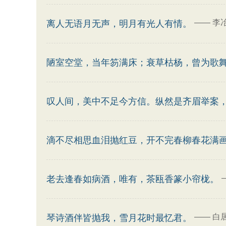
——
李
离人无语月无声，明月有光人有情。
陋室空堂，当年笏满床；衰草枯杨，曾为歌
叹人间，美中不足今方信。纵然是齐眉举案
滴不尽相思血泪抛红豆，开不完春柳春花满
老去逢春如病酒，唯有，茶瓯香篆小帘栊。
——
白
琴诗酒伴皆抛我，雪月花时最忆君。