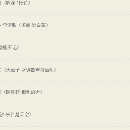
《叹花 / 怅诗》
—
李清照《多丽·咏白菊》
楼醒不记》
先《天仙子·水调数声持酒听》
观《踏莎行·郴州旅舍》
沙·极目楚天空》