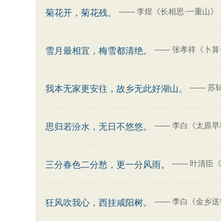
——
李煜《长相思·一重山》
菊花开，菊花残。
——
张孝祥《卜算
雪月最相宜，梅雪都清绝。
——
苏
我本无家更安往，故乡无此好湖山。
——
李白《太原早
思归若汾水，无日不悠悠。
——
叶清臣《
三分春色二分愁，更一分风雨。
——
李白《金乡送
狂风吹我心，西挂咸阳树。