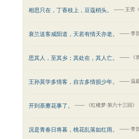
——
王雱
相思只在，丁香枝上，豆蔻梢头。
——
李
衰兰送客咸阳道，天若有情天亦老。
——
《
思其人，至其乡；其处在，其人亡。
——
温
王孙莫学多情客，自古多情损少年。
——
《红楼梦·第六十三回》
开到荼蘼花事了。
——
李
况是青春日将暮，桃花乱落如红雨。