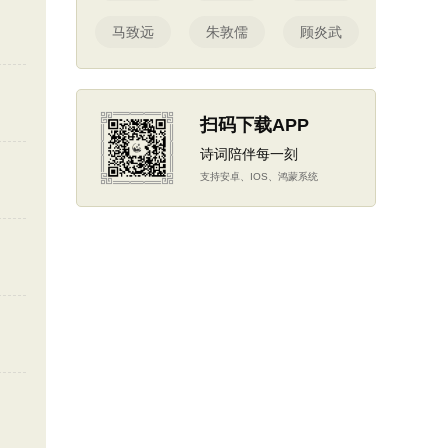
马致远
朱敦儒
顾炎武
扫码下载APP
诗词陪伴每一刻
支持安卓、IOS、鸿蒙系统