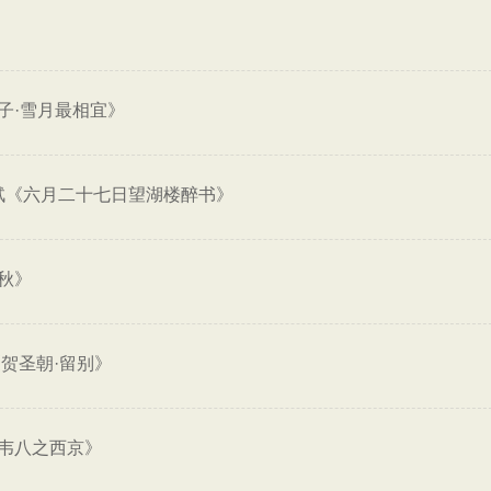
子·雪月最相宜》
轼《六月二十七日望湖楼醉书》
秋》
贺圣朝·留别》
韦八之西京》