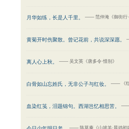
——
范仲淹《御街行
月华如练，长是人千里。
黄菊开时伤聚散。曾记花前，共说深深愿。
——
吴文英《唐多令·惜别》
离人心上秋。
——
《
白骨如山忘姓氏，无非公子与红妆。
—
血染红笺，泪题锦句。西湖岂忆相思苦。
——
陈草庵《山坡羊·晨鸡初
今日少年明日老。