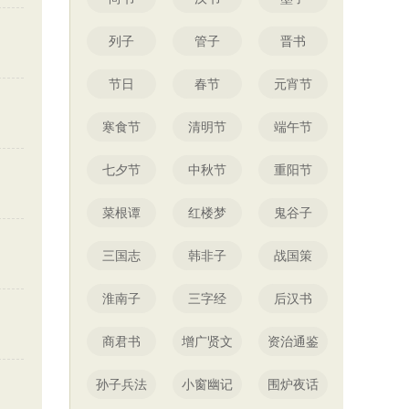
列子
管子
晋书
节日
春节
元宵节
寒食节
清明节
端午节
七夕节
中秋节
重阳节
菜根谭
红楼梦
鬼谷子
三国志
韩非子
战国策
淮南子
三字经
后汉书
商君书
增广贤文
资治通鉴
孙子兵法
小窗幽记
围炉夜话