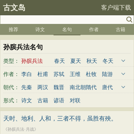
古文岛
客户端下载
推荐
诗文
名句
作者
古籍
孙膑兵法名句
类型：
孙膑兵法
春天
夏天
秋天
冬天
爱国
写雪
思念
爱情
思乡
离别
作者：
李白
杜甫
苏轼
王维
杜牧
陆游
月亮
梅花
励志
荷花
写雨
友情
李煜
元稹
韩愈
岑参
齐己
贾岛
朝代：
先秦
两汉
魏晋
南北朝
隋代
唐代
感恩
写风
西湖
读书
菊花
长江
柳永
曹操
李贺
曹植
张籍
孟郊
五代
宋代
金朝
元代
明代
清代
形式：
诗文
古籍
谚语
对联
黄河
竹子
哲理
泰山
边塞
柳树
皎然
许浑
罗隐
贯休
韦庄
屈原
写鸟
桃花
老师
母亲
伤感
田园
王勃
张祜
王建
晏殊
岳飞
姚合
天时、地利、人和，三者不得，虽胜有殃。
写云
庐山
山水
星星
荀子
孟子
卢纶
秦观
钱起
朱熹
韩偓
高适
《孙膑兵法·月战》