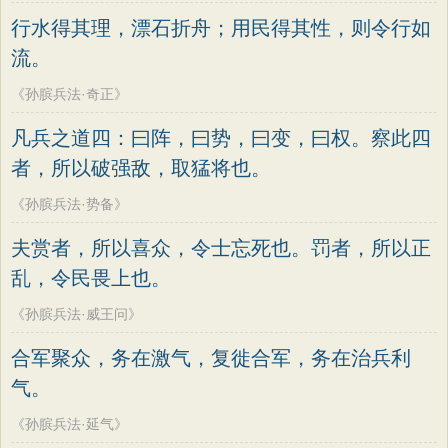
论语
墨子
老子
史记
中庸
礼记
方干
李峤
赵嘏
贺铸
郑谷
郑燮
行水得其理，漂石折舟；用民得其性，则令行如
尚书
晋书
左传
论衡
管子
说苑
张说
张炎
白居易
辛弃疾
李清照
流。
列子
国语
节日
春节
元宵节
刘禹锡
李商隐
陶渊明
孟浩然
《孙膑兵法·奇正》
寒食节
清明节
端午节
七夕节
柳宗元
王安石
欧阳修
韦应物
凡兵之道四：曰阵，曰势，曰变，曰权。察此四
中秋节
重阳节
韩非子
罗织经
温庭筠
刘长卿
王昌龄
杨万里
者，所以破强敌，取猛将也。
菜根谭
红楼梦
弟子规
战国策
诸葛亮
范仲淹
陆龟蒙
晏几道
《孙膑兵法·势备》
后汉书
淮南子
商君书
水浒传
周邦彦
杜荀鹤
吴文英
马致远
夫赏者，所以喜众，令士忘死也。罚者，所以正
西游记
格言联璧
围炉夜话
皮日休
左丘明
张九龄
权德舆
乱，令民畏上也。
增广贤文
吕氏春秋
文心雕龙
黄庭坚
司马迁
皇甫冉
卓文君
《孙膑兵法·威王问》
醒世恒言
警世通言
幼学琼林
文天祥
刘辰翁
陈子昂
合军聚众，务在激气，复徙合军，务在治兵利
小窗幽记
三国演义
贞观政要
纳兰性德
气。
《孙膑兵法·延气》