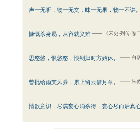
声一无听，物一无文，味一无果，物一不讲
——
《宋史·列传·卷
慷慨杀身易，从容就义难
——
白
思悠悠，恨悠悠，恨到归时方始休。
——
朱
曾批给雨支风券，累上留云借月章。
情欲意识，尽属妄心消杀得，妄心尽而后真