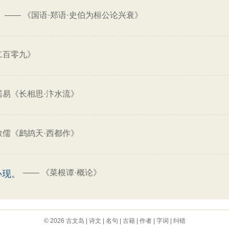
——
《国语·郑语·史伯为桓公论兴衰》
。
二百零九》
居易《长相思·汴水流》
敦儒《鹧鸪天·西都作》
——
《菜根谭·概论》
心现。
© 2026
古文岛
|
诗文
|
名句
|
古籍
|
作者
|
字词
|
纠错