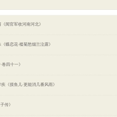
甫《闻官军收河南河北》
殊《蝶恋花·槛菊愁烟兰泣露》
传·卷四十一》
弃疾《摸鱼儿·更能消几番风雨》
五子传》