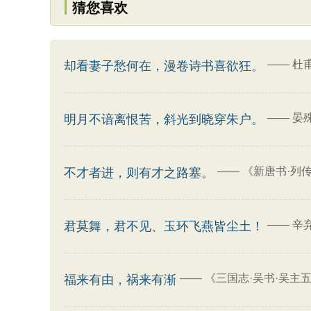
猜您喜欢
——
杜
却看妻子愁何在，漫卷诗书喜欲狂。
——
晏
明月不谙离恨苦，斜光到晓穿朱户。
——
《新唐书·列
不才者进，则有才之路塞。
——
辛
君莫舞，君不见、玉环飞燕皆尘土！
——
《三国志·吴书·吴主
福来有由，祸来有渐