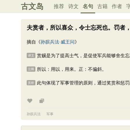
古文岛
推荐
诗文
名句
古籍
作者
夫赏者，所以喜众，令士忘死也。罚者
摘自《
孙膑兵法·威王问
》
赏赐是为了提高士气，是促使军兵能够舍生忘
译文
所以：用以，用来。正：不偏斜。
注释
此句体现了军事管理的原则，通过奖赏和惩罚
赏析
孙膑兵法
军事