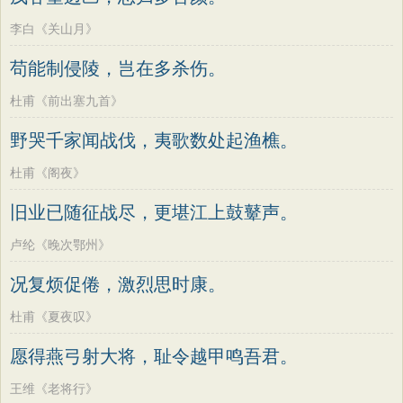
李白《关山月》
苟能制侵陵，岂在多杀伤。
杜甫《前出塞九首》
野哭千家闻战伐，夷歌数处起渔樵。
杜甫《阁夜》
旧业已随征战尽，更堪江上鼓鼙声。
卢纶《晚次鄂州》
况复烦促倦，激烈思时康。
杜甫《夏夜叹》
愿得燕弓射大将，耻令越甲鸣吾君。
王维《老将行》