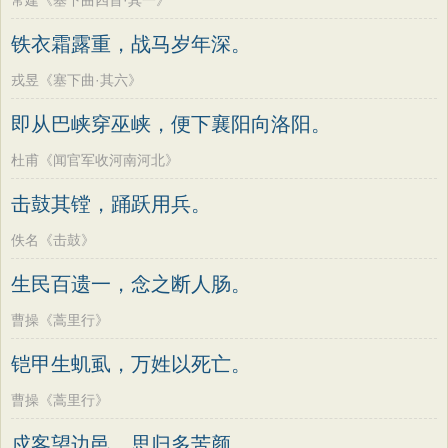
常建《塞下曲四首·其一》
铁衣霜露重，战马岁年深。
戎昱《塞下曲·其六》
即从巴峡穿巫峡，便下襄阳向洛阳。
杜甫《闻官军收河南河北》
击鼓其镗，踊跃用兵。
佚名《击鼓》
生民百遗一，念之断人肠。
曹操《蒿里行》
铠甲生虮虱，万姓以死亡。
曹操《蒿里行》
戍客望边邑，思归多苦颜。