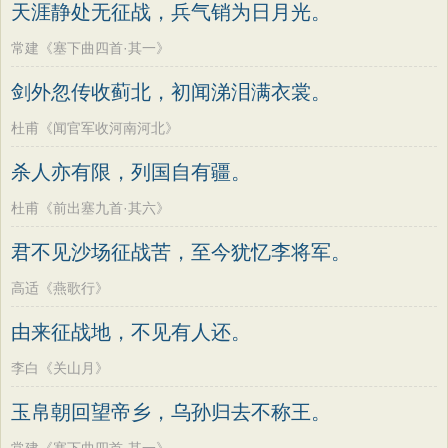
天涯静处无征战，兵气销为日月光。
常建《塞下曲四首·其一》
剑外忽传收蓟北，初闻涕泪满衣裳。
杜甫《闻官军收河南河北》
杀人亦有限，列国自有疆。
杜甫《前出塞九首·其六》
君不见沙场征战苦，至今犹忆李将军。
高适《燕歌行》
由来征战地，不见有人还。
李白《关山月》
玉帛朝回望帝乡，乌孙归去不称王。