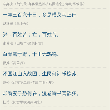
辛弃疾《鹧鸪天·有客慨然谈功名因追念少年时事戏作》
一年三百六十日，多是横戈马上行。
戚继光《马上作》
兴，百姓苦；亡，百姓苦。
张养浩《山坡羊·潼关怀古》
白骨露于野，千里无鸡鸣。
曹操《蒿里行》
泽国江山入战图，生民何计乐樵苏。
曹松《己亥岁二首·僖宗广明元年》
却看妻子愁何在，漫卷诗书喜欲狂。
杜甫《闻官军收河南河北》