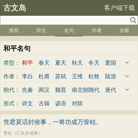
古文岛
客户端下载
推荐
诗文
名句
作者
古籍
和平名句
类型：
和平
春天
夏天
秋天
冬天
爱国
写雪
思念
爱情
思乡
离别
月亮
作者：
李白
杜甫
苏轼
王维
杜牧
陆游
梅花
励志
荷花
写雨
友情
感恩
李煜
元稹
韩愈
岑参
齐己
贾岛
朝代：
先秦
两汉
魏晋
南北朝
隋代
唐代
写风
西湖
读书
菊花
长江
黄河
柳永
曹操
李贺
曹植
张籍
孟郊
五代
宋代
金朝
元代
明代
清代
形式：
诗文
古籍
谚语
对联
竹子
哲理
泰山
边塞
柳树
写鸟
皎然
许浑
罗隐
贯休
韦庄
屈原
桃花
老师
母亲
伤感
田园
写云
王勃
张祜
王建
晏殊
岳飞
姚合
凭君莫话封侯事，一将功成万骨枯。
庐山
山水
星星
荀子
孟子
论语
卢纶
秦观
钱起
朱熹
韩偓
高适
曹松《己亥岁感事》