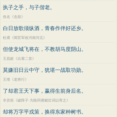
墨子
老子
史记
中庸
礼记
尚书
方干
李峤
赵嘏
贺铸
郑谷
郑燮
执子之手，与子偕老。
晋书
左传
论衡
管子
说苑
列子
张说
张炎
白居易
辛弃疾
李清照
佚名《击鼓》
国语
节日
春节
元宵节
寒食节
刘禹锡
李商隐
陶渊明
孟浩然
白日放歌须纵酒，青春作伴好还乡。
清明节
端午节
七夕节
中秋节
柳宗元
王安石
欧阳修
韦应物
杜甫《闻官军收河南河北》
重阳节
韩非子
罗织经
菜根谭
温庭筠
刘长卿
王昌龄
杨万里
但使龙城飞将在，不教胡马度阴山。
红楼梦
弟子规
战国策
后汉书
诸葛亮
范仲淹
陆龟蒙
晏几道
淮南子
商君书
水浒传
西游记
王昌龄《出塞二首》
周邦彦
杜荀鹤
吴文英
马致远
格言联璧
围炉夜话
增广贤文
莫嫌旧日云中守，犹堪一战取功勋。
皮日休
左丘明
张九龄
权德舆
吕氏春秋
文心雕龙
醒世恒言
黄庭坚
司马迁
皇甫冉
卓文君
王维《老将行》
警世通言
幼学琼林
小窗幽记
文天祥
刘辰翁
陈子昂
了却君王天下事，赢得生前身后名。
三国演义
贞观政要
纳兰性德
辛弃疾《破阵子·为陈同甫赋壮词以寄之》
却将万字平戎策，换得东家种树书。