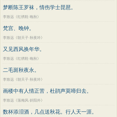
老子
史记
中庸
礼记
尚书
晋书
韩偓
高适
方干
李峤
赵嘏
贺铸
梦断陈王罗袜，情伤学士琵琶。
左传
论衡
管子
说苑
列子
国语
郑谷
郑燮
张说
张炎
白居易
李致远《红绣鞋·晚秋》
节日
春节
元宵节
寒食节
清明节
辛弃疾
李清照
刘禹锡
李商隐
梵宫、晚钟。
端午节
七夕节
中秋节
重阳节
陶渊明
孟浩然
柳宗元
王安石
李致远《朝天子·秋夜吟》
韩非子
罗织经
菜根谭
红楼梦
欧阳修
韦应物
温庭筠
刘长卿
又见西风换年华。
弟子规
战国策
后汉书
淮南子
王昌龄
杨万里
诸葛亮
范仲淹
商君书
水浒传
西游记
李致远《红绣鞋·晚秋》
陆龟蒙
晏几道
周邦彦
杜荀鹤
格言联璧
围炉夜话
增广贤文
二毛斑秋夜永。
吴文英
马致远
皮日休
左丘明
吕氏春秋
文心雕龙
醒世恒言
张九龄
权德舆
黄庭坚
司马迁
李致远《朝天子·秋夜吟》
警世通言
幼学琼林
小窗幽记
皇甫冉
卓文君
文天祥
刘辰翁
画楼中有人情正苦，杜鹃声莫啼归去。
三国演义
贞观政要
陈子昂
纳兰性德
李致远《落梅风·斜阳外》
数杯添泪酒，几点送秋花。行人天一涯。