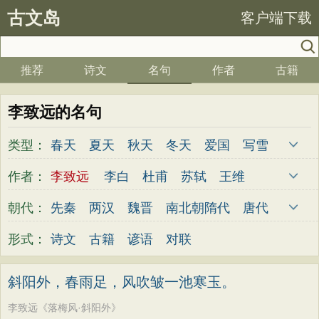
古文岛
客户端下载
推荐
诗文
名句
作者
古籍
李致远的名句
类型：
春天
夏天
秋天
冬天
爱国
写雪
思念
爱情
思乡
离别
月亮
梅花
作者：
李致远
李白
杜甫
苏轼
王维
励志
荷花
写雨
友情
感恩
写风
杜牧
陆游
李煜
元稹
韩愈
岑参
朝代：
先秦
两汉
魏晋
南北朝
隋代
唐代
西湖
读书
菊花
长江
黄河
竹子
齐己
贾岛
柳永
曹操
李贺
曹植
五代
宋代
金朝
元代
明代
清代
形式：
诗文
古籍
谚语
对联
哲理
泰山
边塞
柳树
写鸟
桃花
张籍
孟郊
皎然
许浑
罗隐
贯休
老师
母亲
伤感
田园
写云
庐山
韦庄
屈原
王勃
张祜
王建
晏殊
斜阳外，春雨足，风吹皱一池寒玉。
山水
星星
荀子
孟子
论语
墨子
岳飞
姚合
卢纶
秦观
钱起
朱熹
李致远《落梅风·斜阳外》