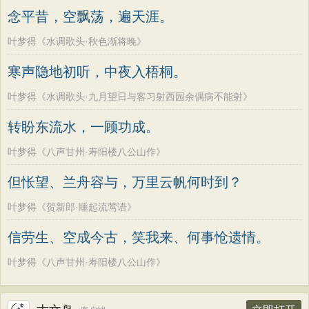
念平昔，空飘荡，遍天涯。
叶梦得《水调歌头·秋色渐将晚》
寒声隐地初听，中夜入梧桐。
叶梦得《水调歌头·九月望日与客习射西园余偶病不能射》
转盼东流水，一顾功成。
叶梦得《八声甘州·寿阳楼八公山作》
但怅望、兰舟容与，万里云帆何时到？
叶梦得《贺新郎·睡起流莺语》
信劳生、空成今古，笑我来、何事怆遗情。
叶梦得《八声甘州·寿阳楼八公山作》