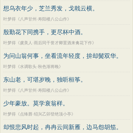
老子
史记
中庸
礼记
尚书
晋书
韩偓
高适
方干
李峤
赵嘏
贺铸
想乌衣年少，芝兰秀发，戈戟云横。
左传
论衡
管子
说苑
列子
国语
郑谷
郑燮
张说
张炎
白居易
叶梦得《八声甘州·寿阳楼八公山作》
节日
春节
元宵节
寒食节
清明节
辛弃疾
李清照
刘禹锡
李商隐
殷勤花下同携手，更尽杯中酒。
端午节
七夕节
中秋节
重阳节
陶渊明
孟浩然
柳宗元
王安石
叶梦得《虞美人·雨后同干誉才卿置酒来禽花下作》
韩非子
罗织经
菜根谭
红楼梦
欧阳修
韦应物
温庭筠
刘长卿
为问山翁何事，坐看流年轻度，拚却鬓双华。
弟子规
战国策
后汉书
淮南子
王昌龄
杨万里
诸葛亮
范仲淹
商君书
水浒传
西游记
叶梦得《水调歌头·秋色渐将晚》
陆龟蒙
晏几道
周邦彦
杜荀鹤
格言联璧
围炉夜话
增广贤文
东山老，可堪岁晚，独听桓筝。
吴文英
马致远
皮日休
左丘明
吕氏春秋
文心雕龙
醒世恒言
张九龄
权德舆
黄庭坚
司马迁
叶梦得《八声甘州·寿阳楼八公山作》
警世通言
幼学琼林
小窗幽记
皇甫冉
卓文君
文天祥
刘辰翁
少年豪放。莫学衰翁样。
三国演义
贞观政要
陈子昂
纳兰性德
叶梦得《点绛唇·绍兴乙卯登绝顶小亭》
却恨悲风时起，冉冉云间新雁，边马怨胡笳。