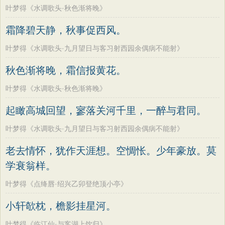
叶梦得《水调歌头·秋色渐将晚》
霜降碧天静，秋事促西风。
叶梦得《水调歌头·九月望日与客习射西园余偶病不能射》
秋色渐将晚，霜信报黄花。
叶梦得《水调歌头·秋色渐将晚》
起瞰高城回望，寥落关河千里，一醉与君同。
叶梦得《水调歌头·九月望日与客习射西园余偶病不能射》
老去情怀，犹作天涯想。空惆怅。少年豪放。莫
学衰翁样。
叶梦得《点绛唇·绍兴乙卯登绝顶小亭》
小轩欹枕，檐影挂星河。
叶梦得《临江仙·与客湖上饮归》