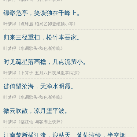
缥缈危亭，笑谈独在千峰上。
叶梦得《点绛唇·绍兴乙卯登绝顶小亭》
归来三径重扫，松竹本吾家。
叶梦得《水调歌头·秋色渐将晚》
时见疏星落画檐，几点流萤小。
叶梦得《卜算子·五月八日夜凤凰亭纳凉》
徙倚望沧海，天净水明霞。
叶梦得《水调歌头·秋色渐将晚》
微云吹散，凉月堕平波。
叶梦得《临江仙·与客湖上饮归》
江南梦断横江渚，浪粘天、葡萄涨绿，半空烟