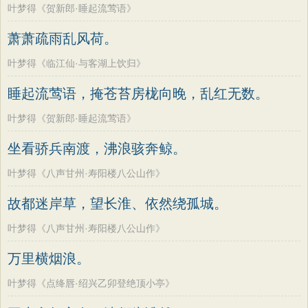
叶梦得《贺新郎·睡起流莺语》
萧萧疏雨乱风荷。
叶梦得《临江仙·与客湖上饮归》
睡起流莺语，掩苍苔房栊向晚，乱红无数。
叶梦得《贺新郎·睡起流莺语》
坐看骄兵南渡，沸浪骇奔鲸。
叶梦得《八声甘州·寿阳楼八公山作》
故都迷岸草，望长淮、依然绕孤城。
叶梦得《八声甘州·寿阳楼八公山作》
万里横烟浪。
叶梦得《点绛唇·绍兴乙卯登绝顶小亭》