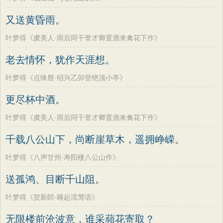
又送黄昏雨。
叶梦得《虞美人·雨后同干誉才卿置酒来禽花下作》
老去情怀，犹作天涯想。
叶梦得《点绛唇·绍兴乙卯登绝顶小亭》
更尽杯中酒。
叶梦得《虞美人·雨后同干誉才卿置酒来禽花下作》
千载八公山下，尚断崖草木，遥拥峥嵘。
叶梦得《八声甘州·寿阳楼八公山作》
送孤鸿、目断千山阻。
叶梦得《贺新郎·睡起流莺语》
无限楼前沧波意，谁采蘋花寄取？