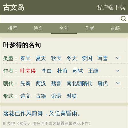
古文岛
客户端下载
推荐
诗文
名句
作者
古籍
叶梦得的名句
类型：
春天
夏天
秋天
冬天
爱国
写雪
思念
爱情
思乡
离别
月亮
梅花
作者：
叶梦得
李白
杜甫
苏轼
王维
励志
荷花
写雨
友情
感恩
写风
杜牧
陆游
李煜
元稹
韩愈
岑参
朝代：
先秦
两汉
魏晋
南北朝
隋代
唐代
西湖
读书
菊花
长江
黄河
竹子
齐己
贾岛
柳永
曹操
李贺
曹植
五代
宋代
金朝
元代
明代
清代
形式：
诗文
古籍
谚语
对联
哲理
泰山
边塞
柳树
写鸟
桃花
张籍
孟郊
皎然
许浑
罗隐
贯休
老师
母亲
伤感
田园
写云
庐山
韦庄
屈原
王勃
张祜
王建
晏殊
落花已作风前舞，又送黄昏雨。
山水
星星
荀子
孟子
论语
墨子
岳飞
姚合
卢纶
秦观
钱起
朱熹
叶梦得《虞美人·雨后同干誉才卿置酒来禽花下作》