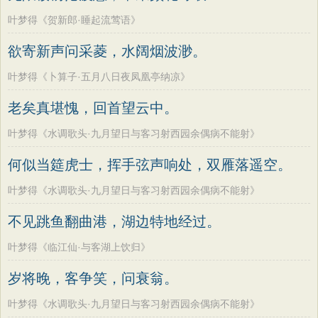
叶梦得《贺新郎·睡起流莺语》
欲寄新声问采菱，水阔烟波渺。
叶梦得《卜算子·五月八日夜凤凰亭纳凉》
老矣真堪愧，回首望云中。
叶梦得《水调歌头·九月望日与客习射西园余偶病不能射》
何似当筵虎士，挥手弦声响处，双雁落遥空。
叶梦得《水调歌头·九月望日与客习射西园余偶病不能射》
不见跳鱼翻曲港，湖边特地经过。
叶梦得《临江仙·与客湖上饮归》
岁将晚，客争笑，问衰翁。
叶梦得《水调歌头·九月望日与客习射西园余偶病不能射》