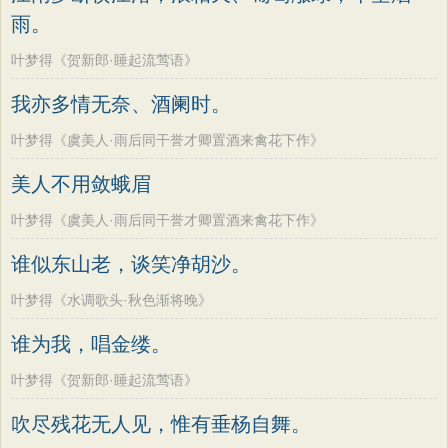
雨。
叶梦得《贺新郎·睡起流莺语》
我亦多情无奈、酒阑时。
叶梦得《虞美人·雨后同干誉才卿置酒来禽花下作》
美人不用敛蛾眉
叶梦得《虞美人·雨后同干誉才卿置酒来禽花下作》
谁似东山老，谈笑净胡沙。
叶梦得《水调歌头·秋色渐将晚》
谁为我，唱金缕。
叶梦得《贺新郎·睡起流莺语》
吹尽残花无人见，惟有垂杨自舞。