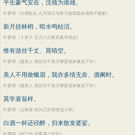
平生豪气安在，沈领为谁雄。
叶梦得《水调歌头·九月望日与客习射西园余偶病不能射》
新月挂林梢，暗水鸣枯沼。
叶梦得《卜算子·五月八日夜凤凰亭纳凉》
惟有游丝千丈、罥晴空。
叶梦得《虞美人·雨后同干誉才卿置酒来禽花下作》
美人不用敛蛾眉，我亦多情无奈、酒阑时。
叶梦得《虞美人·雨后同干誉才卿置酒来禽花下作》
莫学衰翁样。
叶梦得《点绛唇·绍兴乙卯登绝顶小亭》
白酒一杯还径醉，归来散发婆娑。
叶梦得《临江仙·与客湖上饮归》