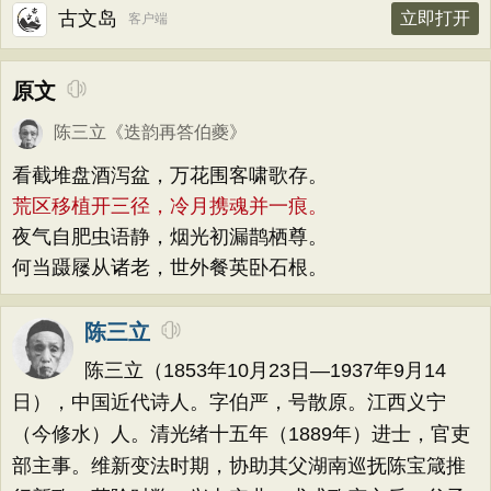
古文岛
立即打开
客户端
原文
陈三立
《
迭韵再答伯夔
》
看截堆盘酒泻盆，万花围客啸歌存。
荒区移植开三径，冷月携魂并一痕。
夜气自肥虫语静，烟光初漏鹊栖尊。
何当蹑屦从诸老，世外餐英卧石根。
陈三立
陈三立（1853年10月23日—1937年9月14
日），中国近代诗人。字伯严，号散原。江西义宁
（今修水）人。清光绪十五年（1889年）进士，官吏
部主事。维新变法时期，协助其父湖南巡抚陈宝箴推