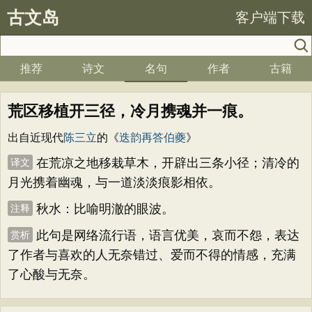
古文岛
客户端下载
推荐
诗文
名句
作者
古籍
荒区移植开三径，冷月携魂并一痕。
出自近现代
陈三立
的《
迭韵再答伯夔
》
在荒凉之地移栽草木，开辟出三条小径；清冷的
译文
月光携着幽魂，与一道淡淡痕影相依。
秋水：比喻明澈的眼波。
注释
此句是网络流行语，语言优美，哀而不怨，表达
赏析
了作者与喜欢的人无奈错过、爱而不得的情感，充满
了心酸与无奈。