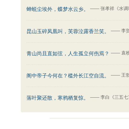
——
张孝祥《水调
蝉蜕尘埃外，蝶梦水云乡。
——
李
昆山玉碎凤凰叫，芙蓉泣露香兰笑。
——
袁
青山尚且直如弦，人生孤立何伤焉？
——
王
阁中帝子今何在？槛外长江空自流。
——
李白《三五七言
落叶聚还散，寒鸦栖复惊。