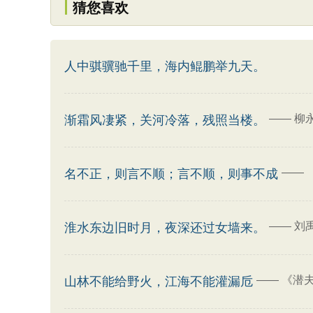
猜您喜欢
人中骐骥驰千里，海内鲲鹏举九天。
——
柳
渐霜风凄紧，关河冷落，残照当楼。
——
名不正，则言不顺；言不顺，则事不成
——
刘
淮水东边旧时月，夜深还过女墙来。
——
《潜夫
山林不能给野火，江海不能灌漏卮