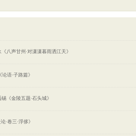
永《八声甘州·对潇潇暮雨洒江天》
《论语·子路篇》
禹锡《金陵五题·石头城》
论·卷三·浮侈》