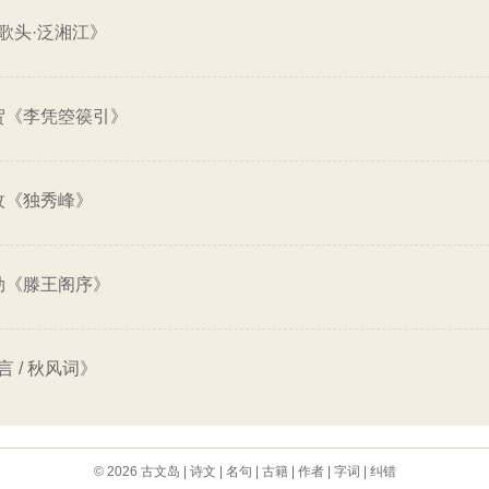
歌头·泛湘江》
贺《李凭箜篌引》
枚《独秀峰》
勃《滕王阁序》
 / 秋风词》
© 2026
古文岛
|
诗文
|
名句
|
古籍
|
作者
|
字词
|
纠错