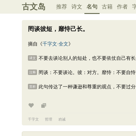
古文岛
推荐
诗文
名句
古籍
作者
罔谈彼短，靡恃己长。
摘自《
千字文·全文
》
不要去谈论别人的短处，也不要依仗自己有长
译文
罔谈：不要谈论。彼：对方。靡恃：不要自恃
注释
此句传达了一种谦逊和尊重的观点，不要过分
赏析
千字文
哲理
劝诫