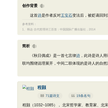
创作背景
这首
诗
是作者反对
王安石
变法后，被贬谪回到
参考资料：
1、
韩达·古代哲理诗三百首：中国国际广播出版社，2014
简析
《秋日偶成》是一首七言律
诗
，此诗是诗人用
联均围绕说理展开，中间二联体现的是诗人的自然
程颢
71篇诗文
19条名句
程颢（1032~1085）， 北宋哲学家、教育