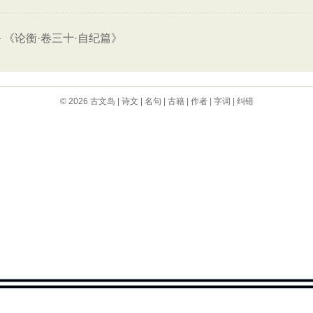
—
《论衡·卷三十·自纪篇》
© 2026
古文岛
|
诗文
|
名句
|
古籍
|
作者
|
字词
|
纠错