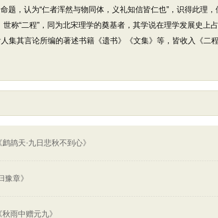
的命题，认为“仁者浑然与物同体，义礼知信皆仁也”，识得此理，便
，世称“二程”，同为北宋理学的奠基者，其学说在理学发展史上
后人集其言论所编的著述书籍《遗书》《文集》等，皆收入《二
《鹧鸪天·九日悲秋不到心》
归豫章》
《秋雨中赠元九》