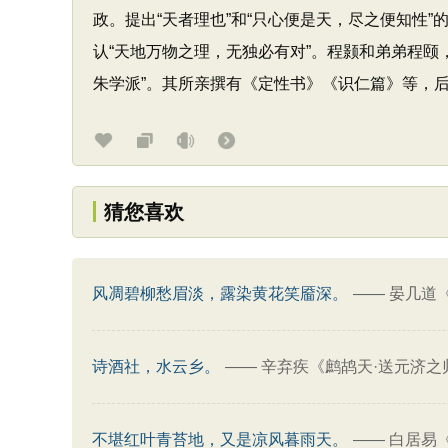
政。提出“天者理也”和“只心便是天，尽之便知性”
认“天地万物之理，无独必有对”。程颢和弟弟程颐
朱学派”。其所亲撰有《定性书》《识仁篇》等，
猜您喜欢
风凋碧柳愁眉淡，露染黄花笑靥深。
——
晏几道
诗酒社，水云乡。
——
辛弃疾《鹧鸪天·送元济之
不堪红叶青苔地，又是凉风暮雨天。
——
白居易