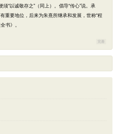
须“以诚敬存之”（同上）。倡导“传心”说。承
占有重要地位，后来为朱熹所继承和发展，世称“程
程全书》。
完善