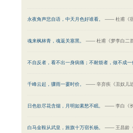
永夜角声悲自语，中天月色好谁看。
——
杜甫《
魂来枫林青，魂返关塞黑。
——
杜甫《梦李白二首
不自反者，看不出一身病痛；不耐烦者，做不成一
千峰云起，骤雨一霎时价。
——
辛弃疾《丑奴儿
日色欲尽花含烟，月明如素愁不眠。
——
李白《
白马金鞍从武皇，旌旗十万宿长杨。
——
王昌龄