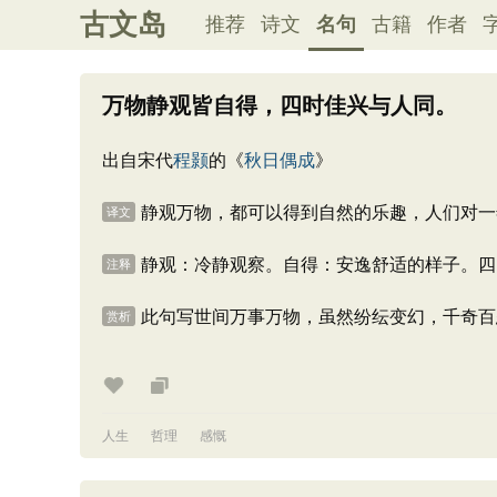
古文岛
推荐
诗文
名句
古籍
作者
万物静观皆自得，四时佳兴与人同。
出自宋代
程颢
的《
秋日偶成
》
静观万物，都可以得到自然的乐趣，人们对一
译文
静观：冷静观察。自得：安逸舒适的样子。四
注释
此句写世间万事万物，虽然纷纭变幻，千奇百
赏析
人生
哲理
感慨