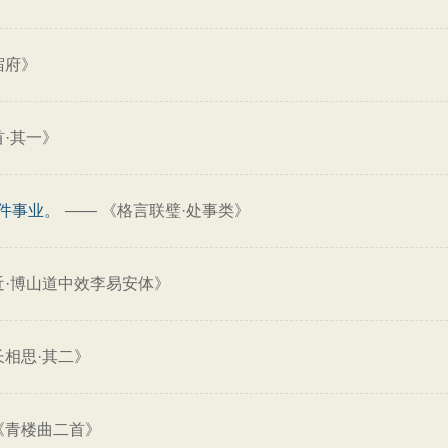
宿府》
·其一》
件事业。
——
《格言联璧·处事类》
近·博山道中效李易安体》
长相思·其二》
《青楼曲二首》