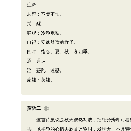
注释
从容：不慌不忙。
觉：醒。
静观：冷静观察。
自得：安逸舒适的样子。
四时：指春、夏、秋、冬四季。
通：通达。
淫：惑乱，迷惑。
豪雄：英雄。
赏析二
这首诗虽说是秋天偶然写成，细细分辨却可看出
去。以平静的心情去欣赏万物时，发现无一不具特