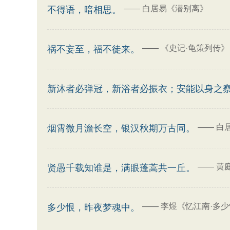
——
白居易《潜别离》
不得语，暗相思。
——
《史记·龟策列传》
祸不妄至，福不徒来。
新沐者必弹冠，新浴者必振衣；安能以身之
——
白
烟霄微月澹长空，银汉秋期万古同。
——
黄
贤愚千载知谁是，满眼蓬蒿共一丘。
——
李煜《忆江南·多少
多少恨，昨夜梦魂中。