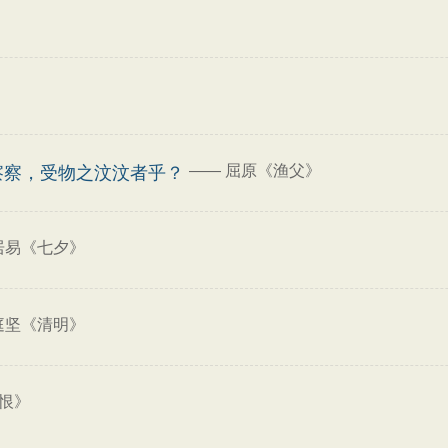
——
屈原《渔父》
察察，受物之汶汶者乎？
居易《七夕》
庭坚《清明》
恨》