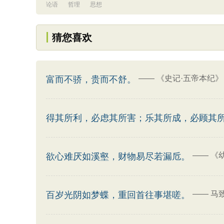
论语
哲理
思想
猜您喜欢
——
《史记·五帝本纪》
富而不骄，贵而不舒。
得其所利，必虑其所害；乐其所成，必顾其
——
《
欲心难厌如溪壑，财物易尽若漏卮。
——
马
百岁光阴如梦蝶，重回首往事堪嗟。