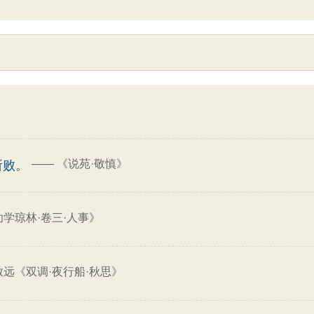
——
《说苑·敬慎》
所败。
幼学琼林·卷三·人事》
致远《双调·夜行船·秋思》