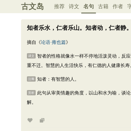
古文岛
推荐
诗文
名句
古籍
作者
知者乐水，仁者乐山。知者动，仁者静
摘自《
论语·雍也篇
》
智者的性格就像水一样不停地活泼灵动，反应
译文
重不迁。智慧的人生活快乐，有仁德的人健康长寿
知者：有智慧的人。
注释
此句从审美情趣的角度，以山和水为喻，谈论
赏析
解。