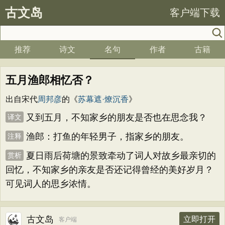
古文岛
客户端下载
推荐
诗文
名句
作者
古籍
五月渔郎相忆否？
出自宋代
周邦彦
的《
苏幕遮·燎沉香
》
又到五月，不知家乡的朋友是否也在思念我？
译文
渔郎：打鱼的年轻男子，指家乡的朋友。
注释
夏日雨后荷塘的景致牵动了词人对故乡最亲切的
赏析
回忆，不知家乡的亲友是否还记得曾经的美好岁月？
可见词人的思乡浓情。
古文岛
立即打开
客户端