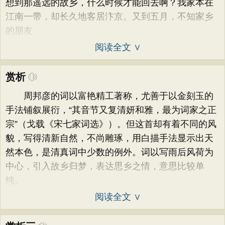
想到那遥远的故乡，什么时候才能回去啊？我家本在
江南一带，却长久地客居汴京。又到五月，不知家乡
的朋友
阅读全文 ∨
赏析
周邦彦的词以富艳精工著称，尤善于以金刻玉的
手法铺叙展衍，“其音节又复清妍和雅，最为词家之正
宗”（戈载《宋七家词选》）。但这首却有着不同的风
貌，写得清新自然，不尚雕琢，用白描手法显示出天
然本色，是清真词中少数的例外。词以写雨后风荷为
中心，引入故乡归梦，表达思乡之情，意思比较单
纯。
阅读全文 ∨