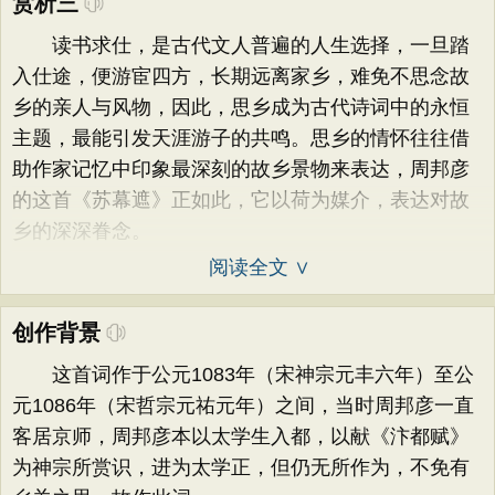
赏析三
读书求仕，是古代文人普遍的人生选择，一旦踏
入仕途，便游宦四方，长期远离家乡，难免不思念故
乡的亲人与风物，因此，思乡成为古代诗词中的永恒
主题，最能引发天涯游子的共鸣。思乡的情怀往往借
助作家记忆中印象最深刻的故乡景物来表达，周邦彦
的这首《苏幕遮》正如此，它以荷为媒介，表达对故
乡的深深眷念。
阅读全文 ∨
创作背景
这首词作于公元1083年（宋神宗元丰六年）至公
元1086年（宋哲宗元祐元年）之间，当时周邦彦一直
客居京师，周邦彦本以太学生入都，以献《汴都赋》
为神宗所赏识，进为太学正，但仍无所作为，不免有