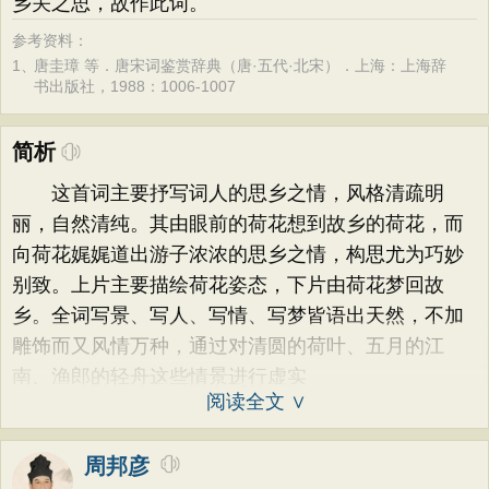
乡关之思，故作此词。
参考资料：
1、
唐圭璋 等．唐宋词鉴赏辞典（唐·五代·北宋）．上海：上海辞
书出版社，1988：1006-1007
简析
这首词主要抒写词人的思乡之情，风格清疏明
丽，自然清纯。其由眼前的荷花想到故乡的荷花，而
向荷花娓娓道出游子浓浓的思乡之情，构思尤为巧妙
别致。上片主要描绘荷花姿态，下片由荷花梦回故
乡。全词写景、写人、写情、写梦皆语出天然，不加
雕饰而又风情万种，通过对清圆的荷叶、五月的江
南、渔郎的轻舟这些情景进行虚实
阅读全文 ∨
周邦彦