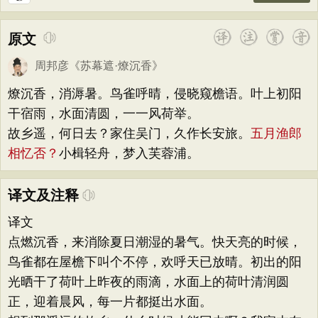
原文
周邦彦
《
苏幕遮·燎沉香
》
燎沉香，消溽暑。鸟雀呼晴，侵晓窥檐语。叶上初阳
干宿雨，水面清圆，一一风荷举。
故乡遥，何日去？家住吴门，久作长安旅。
五月渔郎
相忆否？
小楫轻舟，梦入芙蓉浦。
译文及注释
译文
点燃沉香，来消除夏日潮湿的暑气。快天亮的时候，
鸟雀都在屋檐下叫个不停，欢呼天已放晴。初出的阳
光晒干了荷叶上昨夜的雨滴，水面上的荷叶清润圆
正，迎着晨风，每一片都挺出水面。