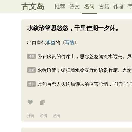
古文岛
推荐
诗文
名句
古籍
作者
水纹珍簟思悠悠，千里佳期一夕休。
出自唐代
李益
的《
写情
》
卧在珍贵的竹席上，思念悠悠随流水远去。风
译文
水纹珍簟：编织着水纹花样的珍贵竹席。思悠
注释
此句写恋人失约后诗人的痛苦心情，“佳期”而言
赏析
抒情
爱情
感情