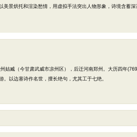
以美景烘托和渲染愁情，用虚拟手法突出人物形象，诗境含蓄深
籍凉州姑臧（今甘肃武威市凉州区），后迁河南郑州。大历四年(769
游。以边塞诗作名世，擅长绝句，尤其工于七绝。