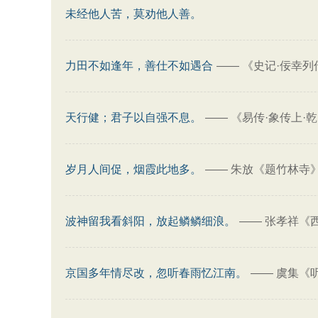
未经他人苦，莫劝他人善。
力田不如逢年，善仕不如遇合
——
《史记·佞幸列
天行健；君子以自强不息。
——
《易传·象传上·
岁月人间促，烟霞此地多。
——
朱放《题竹林寺
波神留我看斜阳，放起鳞鳞细浪。
——
张孝祥《
京国多年情尽改，忽听春雨忆江南。
——
虞集《