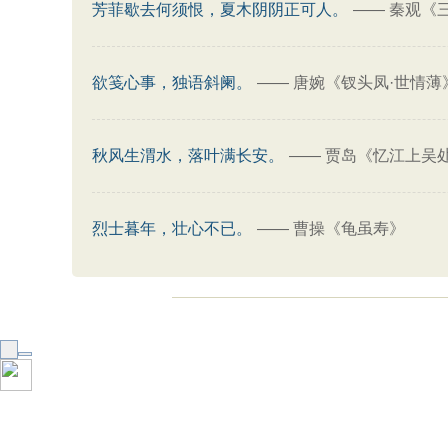
芳菲歇去何须恨，夏木阴阴正可人。
——
秦观《
欲笺心事，独语斜阑。
——
唐婉《钗头凤·世情薄
秋风生渭水，落叶满长安。
——
贾岛《忆江上吴
烈士暮年，壮心不已。
——
曹操《龟虽寿》