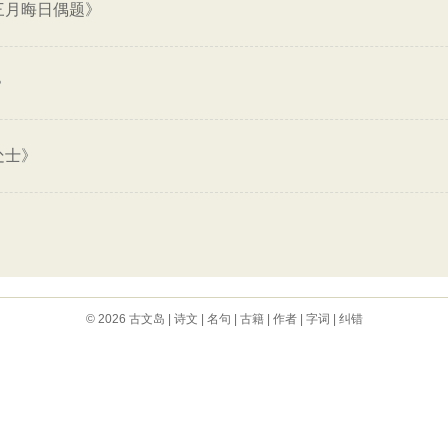
三月晦日偶题》
》
处士》
© 2026
古文岛
|
诗文
|
名句
|
古籍
|
作者
|
字词
|
纠错