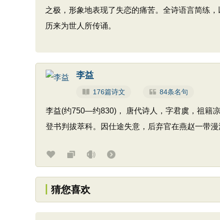
之极，形象地表现了失恋的痛苦。全诗语言简练，
历来为世人所传诵。
李益
176篇诗文
84条名句
李益(约750—约830)， 唐代诗人，字君虞，祖
登书判拔萃科。因仕途失意，后弃官在燕赵一带漫
猜您喜欢