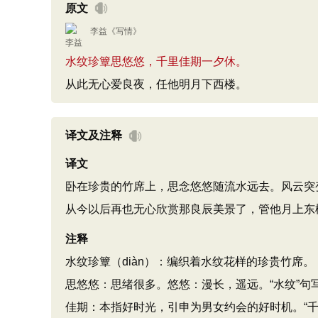
原文
李益
《
写情
》
水纹珍簟思悠悠，千里佳期一夕休。
从此无心爱良夜，任他明月下西楼。
译文及注释
译文
卧在珍贵的竹席上，思念悠悠随流水远去。风云突
从今以后再也无心欣赏那良辰美景了，管他月上东
注释
水纹珍簟（diàn）：编织着水纹花样的珍贵竹席。
思悠悠：思绪很多。悠悠：漫长，遥远。“水纹”句
佳期：本指好时光，引申为男女约会的好时机。“