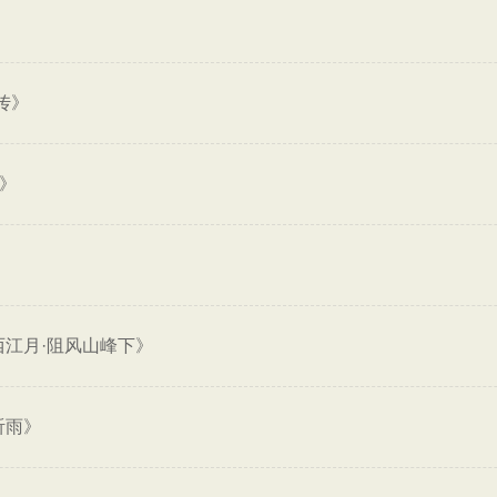
传》
乾》
》
西江月·阻风山峰下》
听雨》