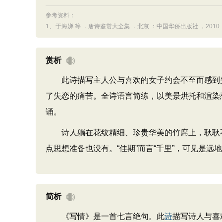
参考资料：
1、
于海娣 等 ．唐诗鉴赏大全集 ．北京 ：中国华侨出版社 ，2010 ：3
赏析
此诗描写主人公与喜欢的女子约会不至而感到失
了失恋的痛苦。全诗语言简练，以美景烘托和渲染
诵。
诗人躺在花纹精细、珍贵华美的竹席上，耿耿不
点思想准备也没有。“佳期”而言“千里”，可见是远
简析
《写情》是一首七言绝句。此
诗
描写诗人与喜