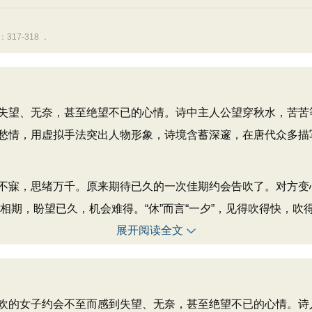
17-318 ．
望、无奈，甚至绝望不已的心情。诗中主人公望穿秋水，苦苦
愁情，用虚拟手法突出人物形象，诗境含蓄深邃，在唐代众多描
寐，思绪万千。原来期待已久的一次佳期约会告吹了。对方变
地相期，盼望已久，机会难得。“休”而言“一夕”，见得吹得快，
展开阅读全文
欢的女子约会不至而感到失望、无奈，甚至绝望不已的心情。诗