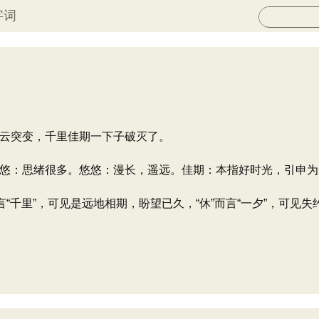
字词
云突变，千里佳期一下子破灭了。
悠：思绪很多。悠悠：漫长，遥远。佳期：本指好时光，引申为
“千里”，可见是远地相期，盼望已久，“休”而言“一夕”，可见失