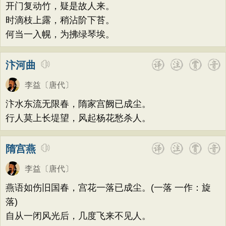
开门复动竹，疑是故人来。
时滴枝上露，稍沾阶下苔。
何当一入幌，为拂绿琴埃。
汴河曲
李益
〔唐代〕
汴水东流无限春，隋家宫阙已成尘。
行人莫上长堤望，风起杨花愁杀人。
隋宫燕
李益
〔唐代〕
燕语如伤旧国春，宫花一落已成尘。(一落 一作：旋
落)
自从一闭风光后，几度飞来不见人。