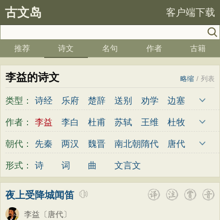
古文岛
客户端下载
推荐
诗文
名句
作者
古籍
李益的诗文
略缩
/
列表
类型：
诗经
乐府
楚辞
送别
劝学
边塞
儿童
春天
夏天
秋天
冬天
悲愤
作者：
李益
李白
杜甫
苏轼
王维
杜牧
悼亡
咏怀
爱国
思乡
咏物
爱情
陆游
李煜
元稹
韩愈
岑参
齐己
朝代：
先秦
两汉
魏晋
南北朝
隋代
唐代
田园
民歌
民谣
山水
怀古
咏史
贾岛
柳永
曹操
李贺
曹植
张籍
五代
宋代
金朝
元代
明代
清代
形式：
诗
词
曲
文言文
散文
闺怨
抒情
赞美
咏柳
读书
孟郊
皎然
许浑
罗隐
贯休
韦庄
秋思
哲理
离别
梅花
叙事
写雪
屈原
王勃
张祜
王建
晏殊
岳飞
夜上受降城闻笛
写景
月亮
长诗
励志
战争
荷花
姚合
卢纶
秦观
钱起
朱熹
韩偓
李益
〔唐代〕