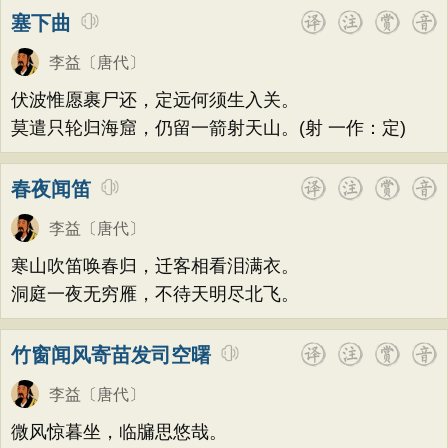
塞下曲
李益
〔唐代〕
伏波惟愿裹尸还，定远何须生入关。
莫遣只轮归海窟，仍留一箭射天山。(射 一作：定)
春夜闻笛
李益
〔唐代〕
寒山吹笛唤春归，迁客相看泪满衣。
洞庭一夜无穷雁，不待天明尽北飞。
竹窗闻风寄苗发司空曙
李益
〔唐代〕
微风惊暮坐，临牖思悠哉。