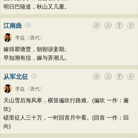
明日巴陵道，秋山又几重。
江南曲
李益
〔唐代〕
嫁得瞿塘贾，朝朝误妾期。
早知潮有信，嫁与弄潮儿。
从军北征
李益
〔唐代〕
天山雪后海风寒，横笛偏吹行路难。(偏吹 一作：遍
吹)
碛里征人三十万，一时回首月中看。(回首 一作：回
向)