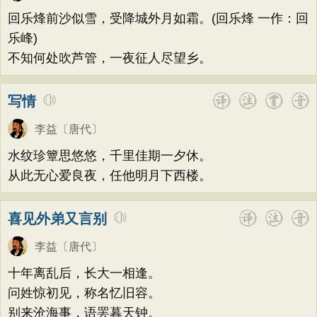
题画
感恩
动物
散曲
感怀
饮酒
高适
方干
李峤
赵嘏
贺铸
郑谷
回乐烽前沙似雪，受降城外月如霜。(回乐烽 一作：回
落花
桃花
写雨
青春
写山
劝学
郑燮
张说
张炎
白居易
辛弃疾
乐峰)
论诗
游仙
节日
春节
元宵节
不知何处吹芦管，一夜征人尽望乡。
李清照
刘禹锡
李商隐
陶渊明
寒食节
清明节
端午节
七夕节
孟浩然
柳宗元
王安石
欧阳修
写情
中秋节
重阳节
托物言志
韦应物
温庭筠
刘长卿
王昌龄
李益
〔唐代〕
古文观止
宋词精选
小学古诗
杨万里
诸葛亮
范仲淹
陆龟蒙
水纹珍簟思悠悠，千里佳期一夕休。
初中古诗
高中古诗
小学文言文
晏几道
周邦彦
杜荀鹤
吴文英
从此无心爱良夜，任他明月下西楼。
初中文言文
高中文言文
唐诗三百首
马致远
皮日休
左丘明
张九龄
古诗三百首
宋词三百首
古诗十九首
权德舆
黄庭坚
司马迁
皇甫冉
喜见外弟又言别
卓文君
文天祥
刘辰翁
陈子昂
李益
〔唐代〕
纳兰性德
十年离乱后，长大一相逢。
问姓惊初见，称名忆旧容。
别来沧海事，语罢暮天钟。