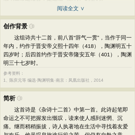
阅读全文 ∨
创作背景
这组诗共十二首，前八首“辞气一贯”，当作于同一
年内，约作于晋安帝义熙十四年（418），陶渊明五十
四岁时；后四首约作于晋安帝隆安五年（401），陶渊
明三十七岁时。
参考资料：
1、
陈庆元等 编选·陶渊明集·南京：凤凰出版社，2014
简析
这首诗是《杂诗十二首》中第一首。此诗起笔即
命运之不可把握发出慨叹，读来使人感到迷惘、沉
痛。继而稍稍振拔，诗人执著地在生活中寻找着友爱