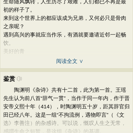
生命随风飘转，人生历尽了艰难，人们都已不再是最
初的样子了。
来到这个世界上的都应该成为兄弟，又何必只是骨肉
之亲呢？
遇到高兴的事就应当作乐，有酒就要邀请近邻一起畅
饮。
美好的青
阅读全文 ∨
鉴赏
陶渊明《杂诗》共有十二首，此为第一首。王瑶
先生认为前八首“辞气一贯”，当作于同一年内，作于晋
安帝义熙十年（414），时陶渊明五十岁，距其辞官归
田已经八年。这是一组“不拘流例，遇物即言”（《文
选》李善注）的杂感诗。可以说，慨叹人生之无常，
感喟生命之短暂，是这组《杂诗》的基调。