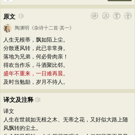
原文
陶渊明
《
杂诗十二首·其一
》
人生无根蒂，飘如陌上尘。
分散逐风转，此已非常身。
落地为兄弟，何必骨肉亲！
得欢当作乐，斗酒聚比邻。
盛年不重来，一日难再晨。
及时当勉励，岁月不待人。
译文及注释
译文
人生在世就如无根之木、无蒂之花，又好似大路上随
风飘转的尘土。