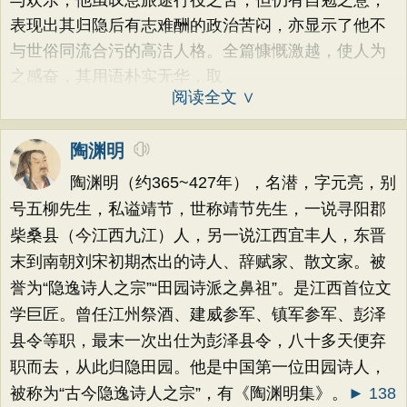
与欢乐，他虽叹息旅途行役之苦，但仍有自勉之意，
表现出其归隐后有志难酬的政治苦闷，亦显示了他不
与世俗同流合污的高洁人格。全篇慷慨激越，使人为
之感奋，其用语朴实无华，取
阅读全文 ∨
陶渊明
陶渊明（约365~427年），名潜，字元亮，别
号五柳先生，私谥靖节，世称靖节先生，一说寻阳郡
柴桑县（今江西九江）人，另一说江西宜丰人，东晋
末到南朝刘宋初期杰出的诗人、辞赋家、散文家。被
誉为“隐逸诗人之宗”“田园诗派之鼻祖”。是江西首位文
学巨匠。曾任江州祭酒、建威参军、镇军参军、彭泽
县令等职，最末一次出仕为彭泽县令，八十多天便弃
职而去，从此归隐田园。他是中国第一位田园诗人，
被称为“古今隐逸诗人之宗”，有《陶渊明集》。
► 138