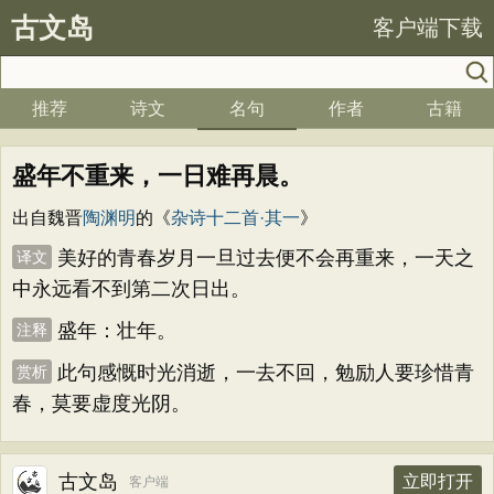
古文岛
客户端下载
推荐
诗文
名句
作者
古籍
盛年不重来，一日难再晨。
出自魏晋
陶渊明
的《
杂诗十二首·其一
》
美好的青春岁月一旦过去便不会再重来，一天之
译文
中永远看不到第二次日出。
盛年：壮年。
注释
此句感慨时光消逝，一去不回，勉励人要珍惜青
赏析
春，莫要虚度光阴。
古文岛
立即打开
客户端